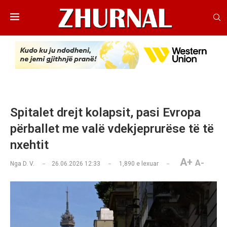
Spitalet drejt kolapsit, pasi Evropa
përballet me valë vdekjeprurëse të të
nxehtit
A+
A-
Nga
D. V.
26.06.2026 12:33
1,890
e lexuar