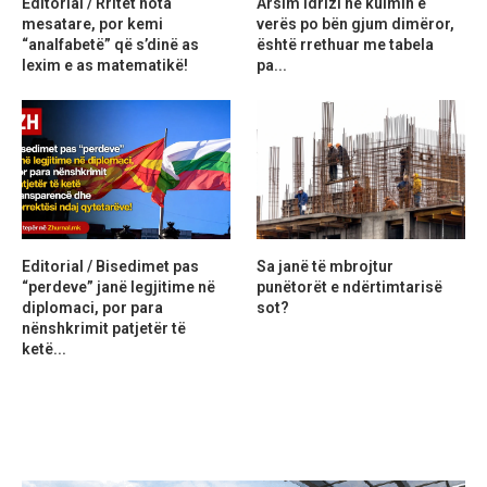
Editorial / Rritet nota
Arsim Idrizi në kulmin e
mesatare, por kemi
verës po bën gjum dimëror,
“analfabetë” që s’dinë as
është rrethuar me tabela
lexim e as matematikë!
pa...
Editorial / Bisedimet pas
Sa janë të mbrojtur
“perdeve” janë legjitime në
punëtorët e ndërtimtarisë
diplomaci, por para
sot?
nënshkrimit patjetër të
ketë...