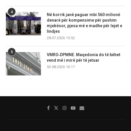
4
Në korrik janë paguar mbi 560 milionë
denarë për kompensime për pushim
mjekësor, pjesa më e madhe për lejet e
lindjes
28.07.2026 15:52
5
VMRO‑DPMNE: Maqedonia do të bëhet
vend më i mirë për të jetuar
03.08.2026 16:17