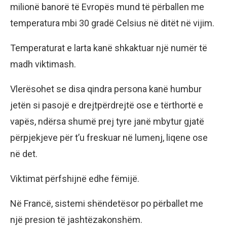
milionë banorë të Evropës mund të përballen me
temperatura mbi 30 gradë Celsius në ditët në vijim.
Temperaturat e larta kanë shkaktuar një numër të
madh viktimash.
Vlerësohet se disa qindra persona kanë humbur
jetën si pasojë e drejtpërdrejtë ose e tërthortë e
vapës, ndërsa shumë prej tyre janë mbytur gjatë
përpjekjeve për t’u freskuar në lumenj, liqene ose
në det.
Viktimat përfshijnë edhe fëmijë.
Në Francë, sistemi shëndetësor po përballet me
një presion të jashtëzakonshëm.