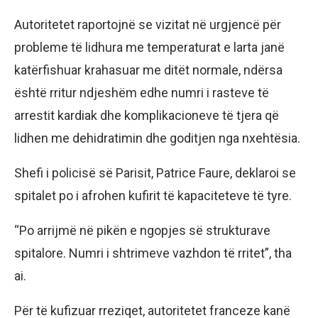
Autoritetet raportojnë se vizitat në urgjencë për
probleme të lidhura me temperaturat e larta janë
katërfishuar krahasuar me ditët normale, ndërsa
është rritur ndjeshëm edhe numri i rasteve të
arrestit kardiak dhe komplikacioneve të tjera që
lidhen me dehidratimin dhe goditjen nga nxehtësia.
Shefi i policisë së Parisit, Patrice Faure, deklaroi se
spitalet po i afrohen kufirit të kapaciteteve të tyre.
“Po arrijmë në pikën e ngopjes së strukturave
spitalore. Numri i shtrimeve vazhdon të rritet”, tha
ai.
Për të kufizuar rreziqet, autoritetet franceze kanë