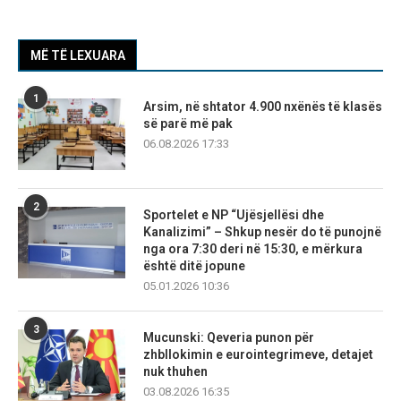
MË TË LEXUARA
1
Arsim, në shtator 4.900 nxënës të klasës
së parë më pak
06.08.2026 17:33
2
Sportelet e NP “Ujësjellësi dhe
Kanalizimi” – Shkup nesër do të punojnë
nga ora 7:30 deri në 15:30, e mërkura
është ditë jopune
05.01.2026 10:36
3
Mucunski: Qeveria punon për
zhbllokimin e eurointegrimeve, detajet
nuk thuhen
03.08.2026 16:35