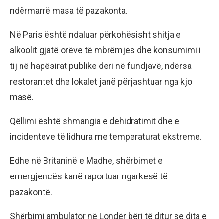
ndërmarrë masa të pazakonta.
Në Paris është ndaluar përkohësisht shitja e
alkoolit gjatë orëve të mbrëmjes dhe konsumimi i
tij në hapësirat publike deri në fundjavë, ndërsa
restorantet dhe lokalet janë përjashtuar nga kjo
masë.
Qëllimi është shmangia e dehidratimit dhe e
incidenteve të lidhura me temperaturat ekstreme.
Edhe në Britaninë e Madhe, shërbimet e
emergjencës kanë raportuar ngarkesë të
pazakontë.
Shërbimi ambulator në Londër bëri të ditur se dita e