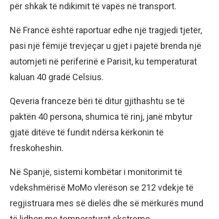
për shkak të ndikimit të vapës në transport.
Në Francë është raportuar edhe një tragjedi tjetër,
pasi një fëmijë trevjeçar u gjet i pajetë brenda një
automjeti në periferinë e Parisit, ku temperaturat
kaluan 40 gradë Celsius.
Qeveria franceze bëri të ditur gjithashtu se të
paktën 40 persona, shumica të rinj, janë mbytur
gjatë ditëve të fundit ndërsa kërkonin të
freskoheshin.
Në Spanjë, sistemi kombëtar i monitorimit të
vdekshmërisë MoMo vlerëson se 212 vdekje të
regjistruara mes së dielës dhe së mërkurës mund
të lidhen me temperaturat ekstreme.