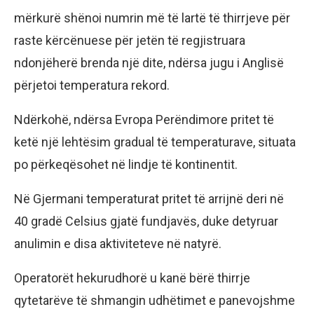
mërkurë shënoi numrin më të lartë të thirrjeve për
raste kërcënuese për jetën të regjistruara
ndonjëherë brenda një dite, ndërsa jugu i Anglisë
përjetoi temperatura rekord.
Ndërkohë, ndërsa Evropa Perëndimore pritet të
ketë një lehtësim gradual të temperaturave, situata
po përkeqësohet në lindje të kontinentit.
Në Gjermani temperaturat pritet të arrijnë deri në
40 gradë Celsius gjatë fundjavës, duke detyruar
anulimin e disa aktiviteteve në natyrë.
Operatorët hekurudhorë u kanë bërë thirrje
qytetarëve të shmangin udhëtimet e panevojshme