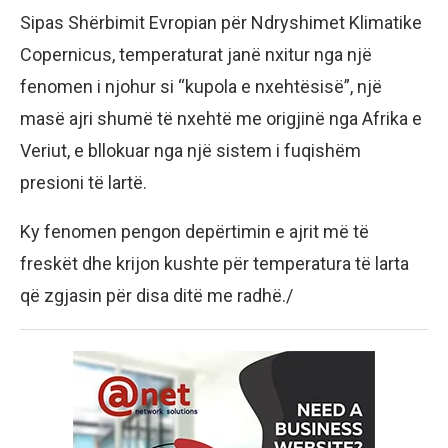
Sipas Shërbimit Evropian për Ndryshimet Klimatike
Copernicus, temperaturat janë nxitur nga një
fenomen i njohur si “kupola e nxehtësisë”, një
masë ajri shumë të nxehtë me origjinë nga Afrika e
Veriut, e bllokuar nga një sistem i fuqishëm
presioni të lartë.
Ky fenomen pengon depërtimin e ajrit më të
freskët dhe krijon kushte për temperatura të larta
që zgjasin për disa ditë me radhë./