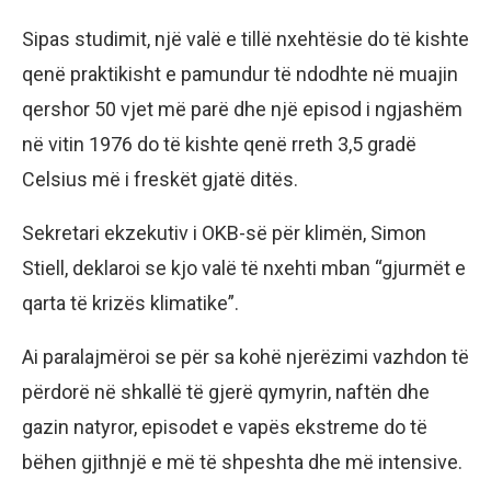
Sipas studimit, një valë e tillë nxehtësie do të kishte
qenë praktikisht e pamundur të ndodhte në muajin
qershor 50 vjet më parë dhe një episod i ngjashëm
në vitin 1976 do të kishte qenë rreth 3,5 gradë
Celsius më i freskët gjatë ditës.
Sekretari ekzekutiv i OKB-së për klimën, Simon
Stiell, deklaroi se kjo valë të nxehti mban “gjurmët e
qarta të krizës klimatike”.
Ai paralajmëroi se për sa kohë njerëzimi vazhdon të
përdorë në shkallë të gjerë qymyrin, naftën dhe
gazin natyror, episodet e vapës ekstreme do të
bëhen gjithnjë e më të shpeshta dhe më intensive.