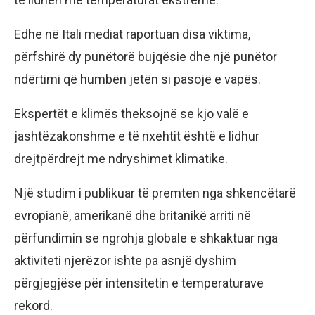
Edhe në Itali mediat raportuan disa viktima,
përfshirë dy punëtorë bujqësie dhe një punëtor
ndërtimi që humbën jetën si pasojë e vapës.
Ekspertët e klimës theksojnë se kjo valë e
jashtëzakonshme e të nxehtit është e lidhur
drejtpërdrejt me ndryshimet klimatike.
Një studim i publikuar të premten nga shkencëtarë
evropianë, amerikanë dhe britanikë arriti në
përfundimin se ngrohja globale e shkaktuar nga
aktiviteti njerëzor ishte pa asnjë dyshim
përgjegjëse për intensitetin e temperaturave
rekord.