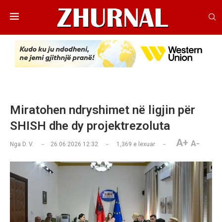
Miratohen ndryshimet në ligjin për
SHISH dhe dy projektrezoluta
A+
A-
Nga
D. V.
26.06.2026 12:32
1,369
e lexuar