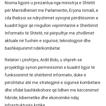
Nisma ligjore u prezantua nga ministrja e Shtetit
për Marrëdhëniet me Parlamentin, Erjona Ismaili, e
cila theksoi se ndryshimet synojnë përditësimin e
kuadrit ligjor që rregullon veprimtarinë e Shërbimit
Informativ të Shtetit, në përputhje me zhvillimet
aktuale në fushën e sigurisë, teknologjisë dhe
bashkëpunimit ndërkombëtar.
Relatori i çështjes, Ardit Bido, u shpreh se
projektligji synon përmirësimin e kuadrit ligjor të
funksionimit të shërbimit informativ, duke e
përshtatur atë me strategjinë e sigurisë kombëtare
dhe sfidat bashkëkohore që lidhen me kërcënimet
hibride, kibernetike dhe ekonomike ndaj
infrastrukturës kritike.