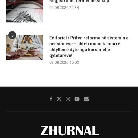
Regjistrohet tërmet në Shkup
02.08.2026 22:34
5
Editorial / Priten reforma në sistemin e
pensioneve – shteti mund ta marrë
shtyllën e dytë nga kursimet e
qytetarëve!
03.08.2026 15:00