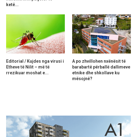
ketë...
Editorial / Kujdes nga virusi i
A po zhvillohen nxënësit të
Etheve të Nilit – më të
barabartë përballë dallimeve
rrezikuar moshat e...
etnike dhe shkollave ku
mësojnë?