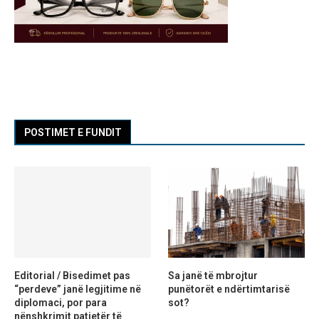
POSTIMET E FUNDIT
Editorial / Bisedimet pas
Sa janë të mbrojtur
“perdeve” janë legjitime në
punëtorët e ndërtimtarisë
diplomaci, por para
sot?
nënshkrimit patjetër të