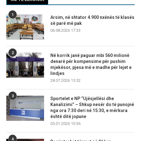
1
Arsim, në shtator 4.900 nxënës të klasës
së parë më pak
06.08.2026 17:33
2
Në korrik janë paguar mbi 560 milionë
denarë për kompensime për pushim
mjekësor, pjesa më e madhe për lejet e
lindjes
28.07.2026 15:52
3
Sportelet e NP “Ujësjellësi dhe
Kanalizimi” – Shkup nesër do të punojnë
nga ora 7:30 deri në 15:30, e mërkura
është ditë jopune
05.01.2026 10:36
4