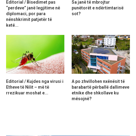
Editorial / Bisedimet pas
Sa janë të mbrojtur
“perdeve” janë legjitime në
punëtorët e ndërtimtarisë
diplomaci, por para
sot?
nënshkrimit patjetër të
ketë...
Editorial / Kujdes nga virusi i
A po zhvillohen nxënësit të
Etheve të Nilit – më të
barabartë përballë dallimeve
rrezikuar moshat e...
etnike dhe shkollave ku
mësojnë?