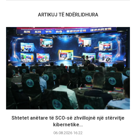
ARTIKUJ TË NDËRLIDHURA
Shtetet anëtare të SCO-së zhvillojnë një stërvitje
kibernetike...
06.08.2026 16:22