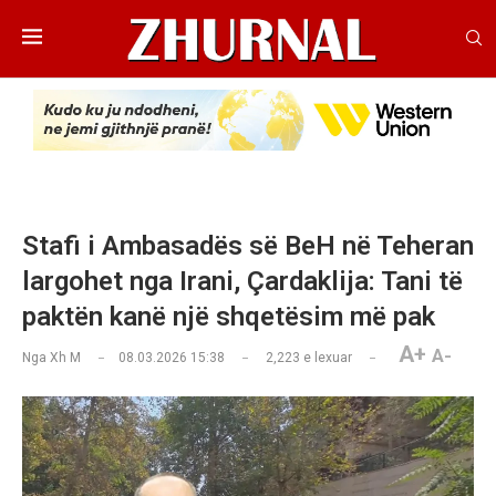
Stafi i Ambasadës së BeH në Teheran
largohet nga Irani, Çardaklija: Tani të
paktën kanë një shqetësim më pak
A+
A-
Nga
Xh M
08.03.2026 15:38
2,223
e lexuar