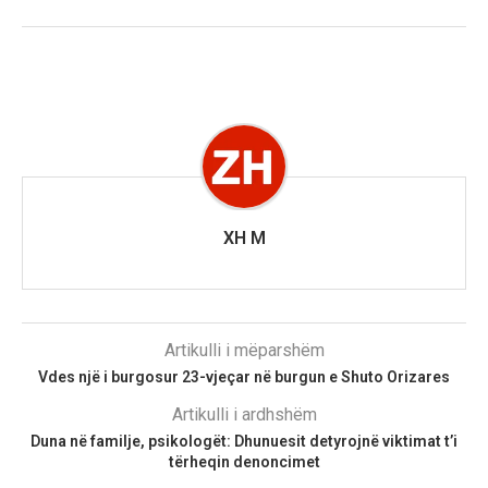
XH M
Artikulli i mëparshëm
Vdes një i burgosur 23-vjeçar në burgun e Shuto Orizares
Artikulli i ardhshëm
Duna në familje, psikologët: Dhunuesit detyrojnë viktimat t’i
tërheqin denoncimet