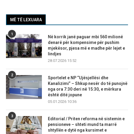
MË TË LEXUARA
1
Në korrik janë paguar mbi 560 milionë
denarë për kompensime për pushim
mjekësor, pjesa më e madhe për lejet e
lindjes
28.07.2026 15:52
2
Sportelet e NP “Ujësjellësi dhe
Kanalizimi” – Shkup nesër do të punojnë
nga ora 7:30 deri në 15:30, e mërkura
është ditë jopune
05.01.2026 10:36
3
Editorial / Priten reforma në sistemin e
pensioneve – shteti mund ta marrë
shtyllën e dytë nga kursimet e