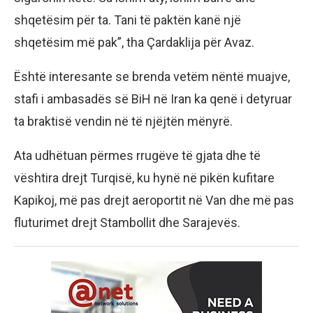
shqetësim për ta. Tani të paktën kanë një
shqetësim më pak”, tha Çardaklija për Avaz.
Është interesante se brenda vetëm nëntë muajve,
stafi i ambasadës së BiH në Iran ka qenë i detyruar
ta braktisë vendin në të njëjtën mënyrë.
Ata udhëtuan përmes rrugëve të gjata dhe të
vështira drejt Turqisë, ku hynë në pikën kufitare
Kapikoj, më pas drejt aeroportit në Van dhe më pas
fluturimet drejt Stambollit dhe Sarajevës.