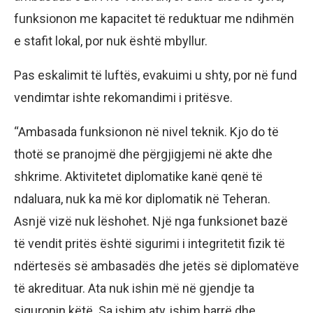
funksionon me kapacitet të reduktuar me ndihmën
e stafit lokal, por nuk është mbyllur.
Pas eskalimit të luftës, evakuimi u shty, por në fund
vendimtar ishte rekomandimi i pritësve.
“Ambasada funksionon në nivel teknik. Kjo do të
thotë se pranojmë dhe përgjigjemi në akte dhe
shkrime. Aktivitetet diplomatike kanë qenë të
ndaluara, nuk ka më kor diplomatik në Teheran.
Asnjë vizë nuk lëshohet. Një nga funksionet bazë
të vendit pritës është sigurimi i integritetit fizik të
ndërtesës së ambasadës dhe jetës së diplomatëve
të akredituar. Ata nuk ishin më në gjendje ta
siguronin këtë. Sa ishim aty, ishim barrë dhe