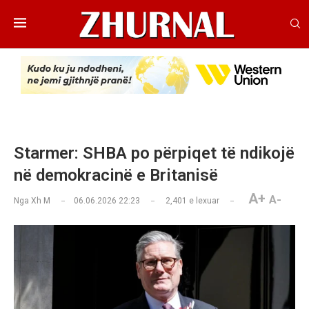
Starmer: SHBA po përpiqet të ndikojë
në demokracinë e Britanisë
A+
A-
Nga
Xh M
06.06.2026 22:23
2,401
e lexuar