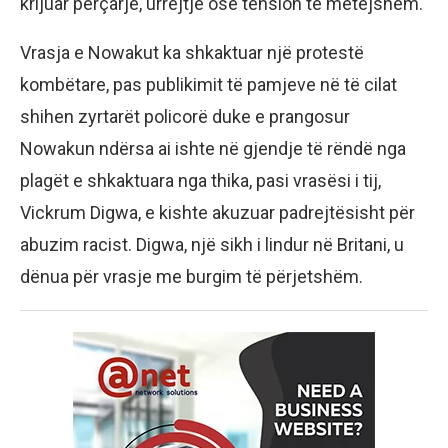
krijuar përçarje, urrejtje ose tension të mëtejshëm.
Vrasja e Nowakut ka shkaktuar një protestë
kombëtare, pas publikimit të pamjeve në të cilat
shihen zyrtarët policorë duke e prangosur
Nowakun ndërsa ai ishte në gjendje të rëndë nga
plagët e shkaktuara nga thika, pasi vrasësi i tij,
Vickrum Digwa, e kishte akuzuar padrejtësisht për
abuzim racist. Digwa, një sikh i lindur në Britani, u
dënua për vrasje me burgim të përjetshëm.