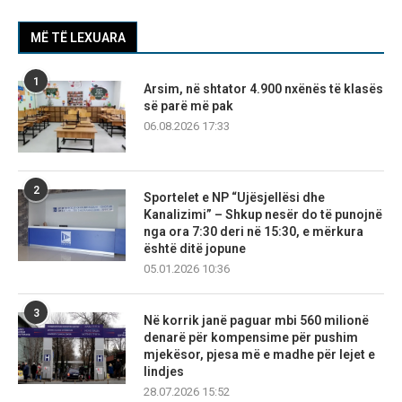
MË TË LEXUARA
1
Arsim, në shtator 4.900 nxënës të klasës
së parë më pak
06.08.2026 17:33
2
Sportelet e NP “Ujësjellësi dhe
Kanalizimi” – Shkup nesër do të punojnë
nga ora 7:30 deri në 15:30, e mërkura
është ditë jopune
05.01.2026 10:36
3
Në korrik janë paguar mbi 560 milionë
denarë për kompensime për pushim
mjekësor, pjesa më e madhe për lejet e
lindjes
28.07.2026 15:52