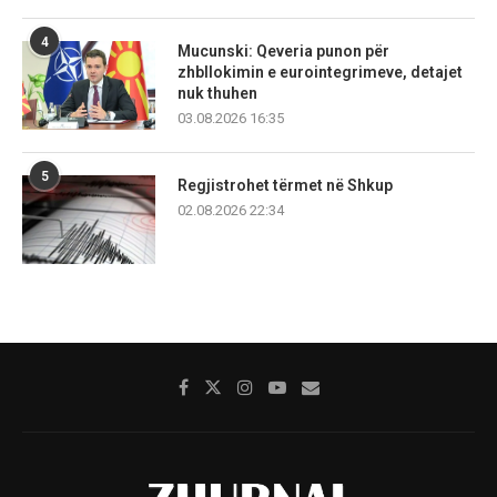
4
Mucunski: Qeveria punon për
zhbllokimin e eurointegrimeve, detajet
nuk thuhen
03.08.2026 16:35
5
Regjistrohet tërmet në Shkup
02.08.2026 22:34