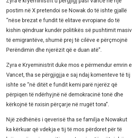
Zyra e kryeministrit u përgjigj pasi Vance në një
postim në X pretendoi se Nowak do të ishte gjallë
“nëse brezat e fundit të elitave evropiane do të
kishin qëndruar kundër politikës së pushtimit masiv
të emigrantëve, shumë prej të cilëve e përçmojnë
Perëndimin dhe njerëzit që e duan atë”.
Zyra e Kryeministrit duke mos e përmendur emrin e
Vancet, tha se përgjigjja e saj ndaj komenteve të tij
ishte se “në ditët e fundit kemi parë njerëz që
përpiqen të ndërhyjnë në demokracinë tonë dhe
kërkojnë të nxisin përçarje në rrugët tona”.
Një zëdhënës i qeverisë tha se familja e Nowakut
ka kërkuar që vdekja e tij të mos përdoret për të