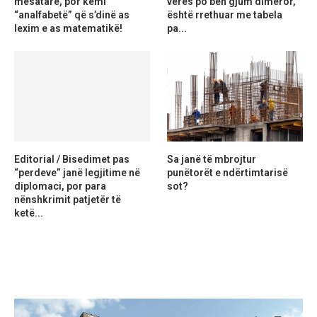
mesatare, por kemi
verës po bën gjum dimëror,
“analfabetë” që s’dinë as
është rrethuar me tabela
lexim e as matematikë!
pa...
Editorial / Bisedimet pas
Sa janë të mbrojtur
“perdeve” janë legjitime në
punëtorët e ndërtimtarisë
diplomaci, por para
sot?
nënshkrimit patjetër të
ketë...