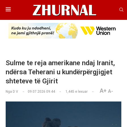
Sulme te reja amerikane ndaj Iranit,
ndërsa Teherani u kundërpërgjigjet
shteteve të Gjirit
A+
A-
Nga
D V
09.07.2026 09:44
1,445
e lexuar