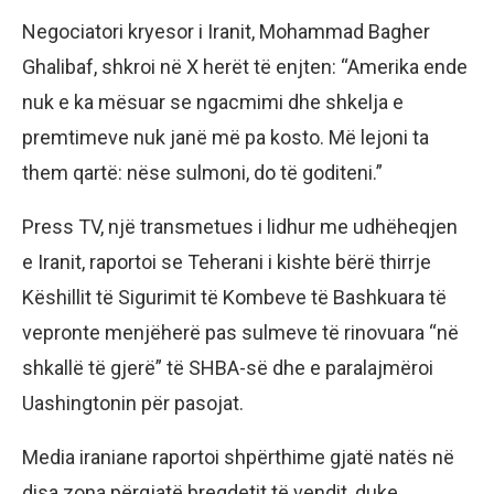
Negociatori kryesor i Iranit, Mohammad Bagher
Ghalibaf, shkroi në X herët të enjten: “Amerika ende
nuk e ka mësuar se ngacmimi dhe shkelja e
premtimeve nuk janë më pa kosto. Më lejoni ta
them qartë: nëse sulmoni, do të goditeni.”
Press TV, një transmetues i lidhur me udhëheqjen
e Iranit, raportoi se Teherani i kishte bërë thirrje
Këshillit të Sigurimit të Kombeve të Bashkuara të
vepronte menjëherë pas sulmeve të rinovuara “në
shkallë të gjerë” të SHBA-së dhe e paralajmëroi
Uashingtonin për pasojat.
Media iraniane raportoi shpërthime gjatë natës në
disa zona përgjatë bregdetit të vendit, duke