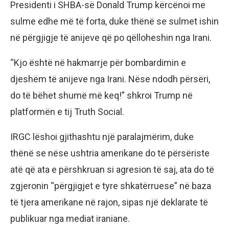
Presidenti i SHBA-së Donald Trump kërcënoi me
sulme edhe më të forta, duke thënë se sulmet ishin
në përgjigje të anijeve që po qëlloheshin nga Irani.
“Kjo është në hakmarrje për bombardimin e
djeshëm të anijeve nga Irani. Nëse ndodh përsëri,
do të bëhet shumë më keq!” shkroi Trump në
platformën e tij Truth Social.
IRGC lëshoi ​​gjithashtu një paralajmërim, duke
thënë se nëse ushtria amerikane do të përsëriste
atë që ata e përshkruan si agresion të saj, ata do të
zgjeronin “përgjigjet e tyre shkatërruese” në baza
të tjera amerikane në rajon, sipas një deklarate të
publikuar nga mediat iraniane.