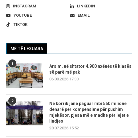
INSTAGRAM
LINKEDIN
YOUTUBE
EMAIL
TIKTOK
MË TË LEXUARA
1
Arsim, në shtator 4.900 nxënës të klasës
së parë më pak
06.08.2026 17:33
2
Në korrik janë paguar mbi 560 milionë
denarë për kompensime për pushim
mjekësor, pjesa më e madhe për lejet e
lindjes
28.07.2026 15:52