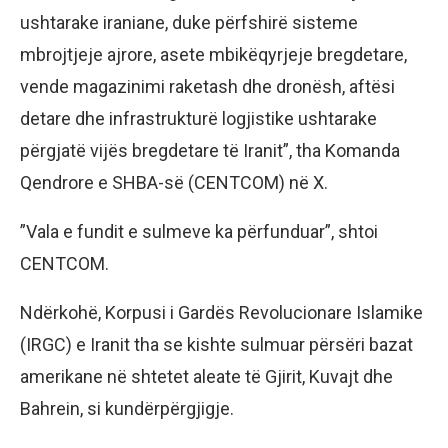
ushtarake iraniane, duke përfshirë sisteme
mbrojtjeje ajrore, asete mbikëqyrjeje bregdetare,
vende magazinimi raketash dhe dronësh, aftësi
detare dhe infrastrukturë logjistike ushtarake
përgjatë vijës bregdetare të Iranit”, tha Komanda
Qendrore e SHBA-së (CENTCOM) në X.
”Vala e fundit e sulmeve ka përfunduar”, shtoi
CENTCOM.
Ndërkohë, Korpusi i Gardës Revolucionare Islamike
(IRGC) e Iranit tha se kishte sulmuar përsëri bazat
amerikane në shtetet aleate të Gjirit, Kuvajt dhe
Bahrein, si kundërpërgjigje.