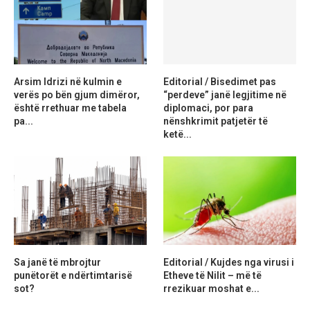
Arsim Idrizi në kulmin e
Editorial / Bisedimet pas
verës po bën gjum dimëror,
“perdeve” janë legjitime në
është rrethuar me tabela
diplomaci, por para
pa...
nënshkrimit patjetër të
ketë...
Sa janë të mbrojtur
Editorial / Kujdes nga virusi i
punëtorët e ndërtimtarisë
Etheve të Nilit – më të
sot?
rrezikuar moshat e...