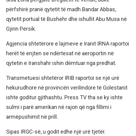
përfshirë pranë qytetit të madh Bandar Abbas,
qytetit portual të Bushehr dhe ishullit Abu Musa në
Gjirin Persik.
Agjencia shtetërore e lajmeve e Iranit IRNA raportoi
herët të enjten se ndërtesat në aeroportin në
qytetin e Iranshahr ishin dëmtuar nga predhat.
Transmetuesi shtetëror IRIB raportoi se një urë
hekurudhore në provincën verilindore të Golestanit
ishte goditur gjithashtu. Press TV tha se ky ishte
sulmi i parë amerikan në rajon që nga fillimi i
armëpushimit në prill.
Sipas IRGC-së, u godit edhe një urë tjetër.