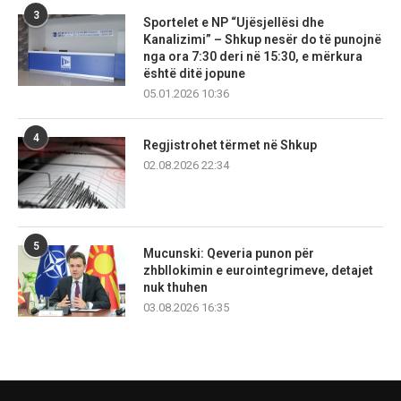
3
Sportelet e NP “Ujësjellësi dhe
Kanalizimi” – Shkup nesër do të punojnë
nga ora 7:30 deri në 15:30, e mërkura
është ditë jopune
05.01.2026 10:36
4
Regjistrohet tërmet në Shkup
02.08.2026 22:34
5
Mucunski: Qeveria punon për
zhbllokimin e eurointegrimeve, detajet
nuk thuhen
03.08.2026 16:35