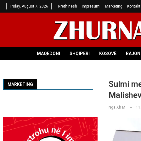
Friday, August 7, 2026
Rreth nesh
Impresumi
Marketing
Kontakt
MAQEDONI
SHQIPËRI
KOSOVË
RAJON 
Sulmi me
MARKETING
Malishev
Nga
Xh M
11