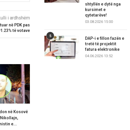
shtyllën e dytë nga
kursimet e
qytetarëve!
kulli i ardhshëm
03.08.2026 15:00
otuar në PDK pas
91.23% të votave
5
DAP-i e fillon fazën e
tretë të projektit
fatura elektronike
04.06.2026 13:52
adon në Kosovë
Abdixhiku: Po tentojmë t’i
KDI: Kuven
Nikollajn,
shmangim zgjedhjet, LDK
konstituohe
istin e...
duhet...
negoci