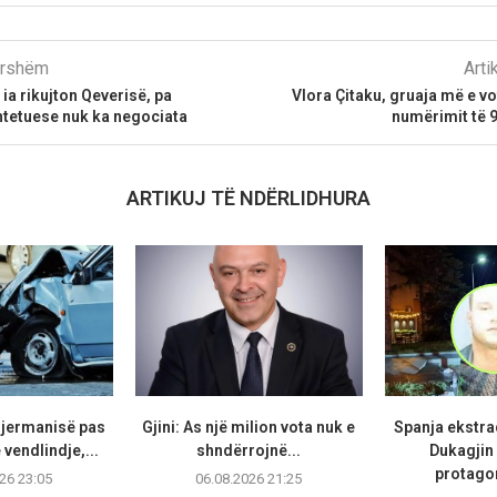
parshëm
Arti
a ia rikujton Qeverisë, pa
Vlora Çitaku, gruaja më e v
tetuese nuk ka negociata
numërimit të 
ARTIKUJ TË NDËRLIDHURA
Gjermanisë pas
Gjini: As një milion vota nuk e
Spanja ekstr
vendlindje,...
shndërrojnë...
Dukagjin 
protagon
26 23:05
06.08.2026 21:25