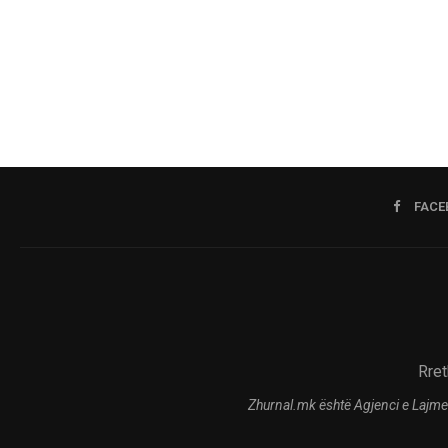
FACE
Rret
Zhurnal.mk është Agjenci e Lajme