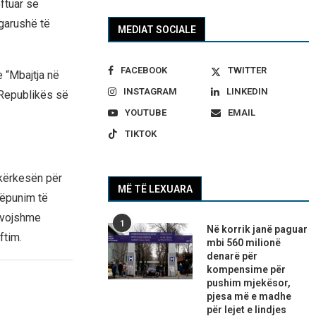
ftuar se
garushë të
MEDIAT SOCIALE
FACEBOOK
TWITTER
e “Mbajtja në
INSTAGRAM
LINKEDIN
 Republikës së
YOUTUBE
EMAIL
TIKTOK
 kërkesën për
MË TË LEXUARA
këpunim të
evojshme
1
Në korrik janë paguar
ftim.
mbi 560 milionë
denarë për
kompensime për
pushim mjekësor,
pjesa më e madhe
për lejet e lindjes