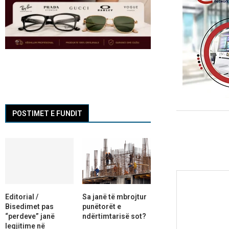
POSTIMET E FUNDIT
Editorial /
Sa janë të mbrojtur
Bisedimet pas
punëtorët e
“perdeve” janë
ndërtimtarisë sot?
legjitime në