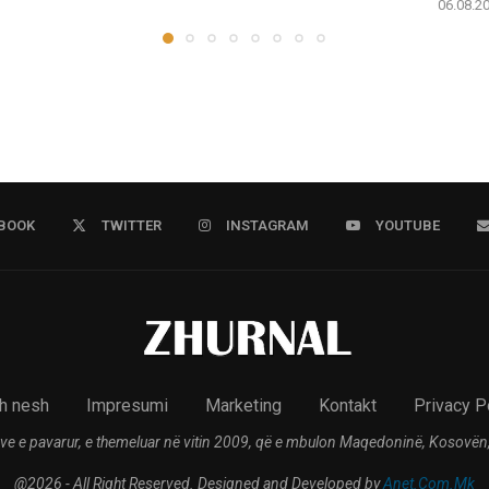
06.08.2
BOOK
TWITTER
INSTAGRAM
YOUTUBE
h nesh
Impresumi
Marketing
Kontakt
Privacy P
ve e pavarur, e themeluar në vitin 2009, që e mbulon Maqedoninë, Kosovën,
@2026 - All Right Reserved. Designed and Developed by
Anet.Com.Mk