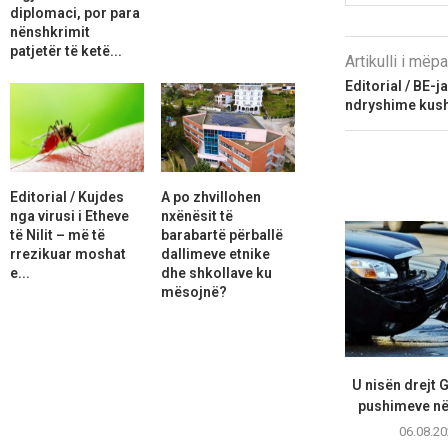
diplomaci, por para
nënshkrimit
patjetër të ketë...
Artikulli i më
Editorial / BE-j
ndryshime kush
Editorial / Kujdes
A po zhvillohen
nga virusi i Etheve
nxënësit të
të Nilit – më të
barabartë përballë
rrezikuar moshat
dallimeve etnike
e...
dhe shkollave ku
mësojnë?
U nisën drejt 
pushimeve në 
06.08.20