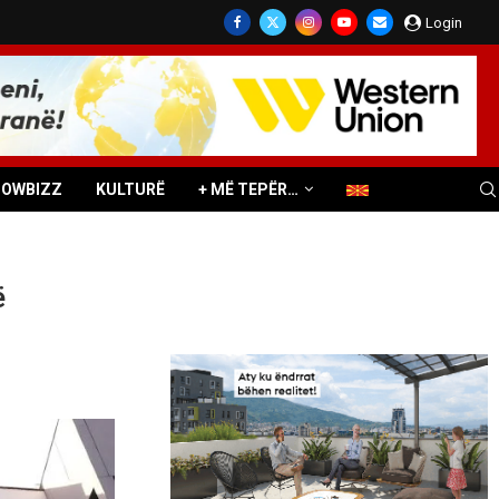
Login
HOWBIZZ
KULTURË
+ MË TEPËR…
ë