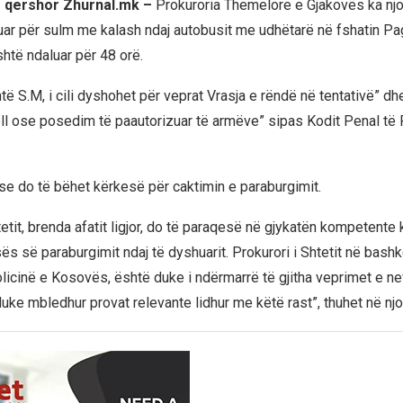
1 qershor Zhurnal.mk –
Prokuroria Themelore e Gjakovës ka njo
uar për sulm me kalash ndaj autobusit me udhëtarë në fshatin Pa
htë ndaluar për 48 orë.
htë S.M, i cili dyshohet për veprat Vrasja e rëndë në tentativë” dh
oll ose posedim të paautorizuar të armëve” sipas Kodit Penal të
se do të bëhet kërkesë për caktimin e paraburgimit.
tetit, brenda afatit ligjor, do të paraqesë në gjykatën kompetente
ës së paraburgimit ndaj të dyshuarit. Prokurori i Shtetit në bash
icinë e Kosovës, është duke i ndërmarrë të gjitha veprimet e n
uke mbledhur provat relevante lidhur me këtë rast”, thuhet në njo