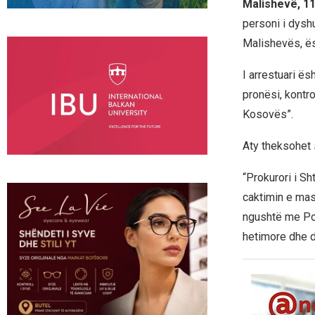
Malishevë, 1
personi i dysh
Malishevës, ës
I arrestuari ës
pronësi, kontr
Kosovës”.
Aty theksohet 
“Prokurori i Sh
caktimin e mas
ngushtë me Pol
hetimore dhe d