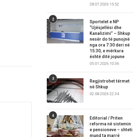
28.07.2026 15:52
2
Sportelet e NP
“Ujësjellësi dhe
Kanalizimi” – Shkup
nesër do të punojnë
nga ora 7:30 deri në
15:30, e mërkura
është ditë jopune
05.01.2026 10:36
3
Regjistrohet tërmet
në Shkup
02.08.2026 22:34
4
Editorial / Priten
reforma në sistemin
e pensioneve – shteti
mund ta marrë