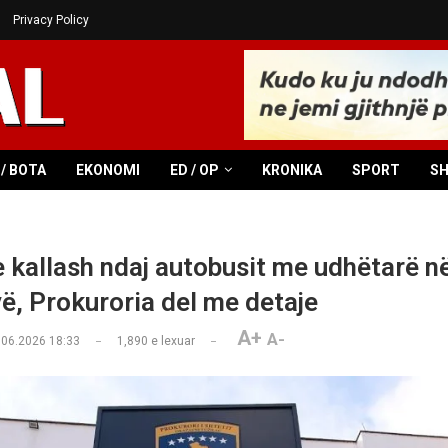
Privacy Policy
/ BOTA
EKONOMI
ED / OP
KRONIKA
SPORT
S
 kallash ndaj autobusit me udhëtarë n
ë, Prokuroria del me detaje
A+
A-
.06.2026 18:33
1,890
e lexuar