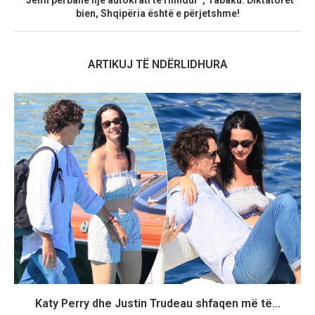
“Jemi përballë një autokrati të rilindur”, Tabaku: Diktatorët
bien, Shqipëria është e përjetshme!
ARTIKUJ TË NDËRLIDHURA
Katy Perry dhe Justin Trudeau shfaqen më të...