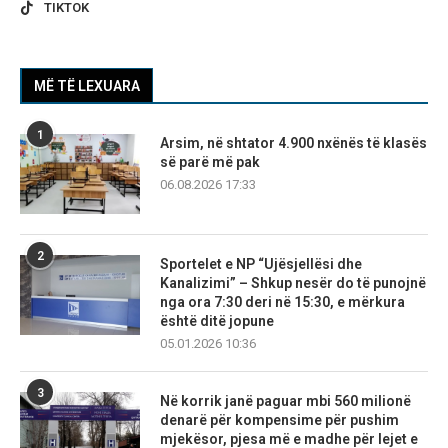
TIKTOK
MË TË LEXUARA
1
Arsim, në shtator 4.900 nxënës të klasës
së parë më pak
06.08.2026 17:33
2
Sportelet e NP “Ujësjellësi dhe
Kanalizimi” – Shkup nesër do të punojnë
nga ora 7:30 deri në 15:30, e mërkura
është ditë jopune
05.01.2026 10:36
3
Në korrik janë paguar mbi 560 milionë
denarë për kompensime për pushim
mjekësor, pjesa më e madhe për lejet e