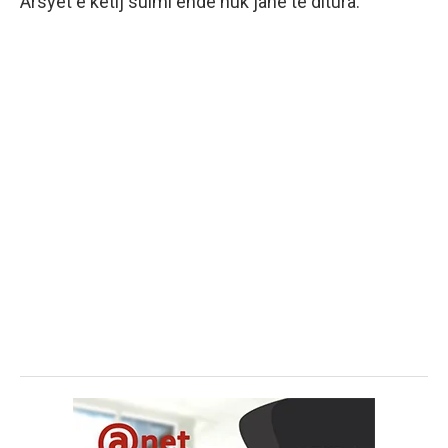
Arsyet e këtij sulmi ende nuk janë të ditura.