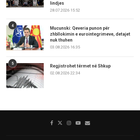
lindjes
28.07.2026 15:52
4
Mucunski: Qeveria punon për
zhbllokimin e eurointegrimeve, detajet
nuk thuhen
03.08.2026 16:35
5
Regjistrohet tërmet në Shkup
02.08.2026 22:34