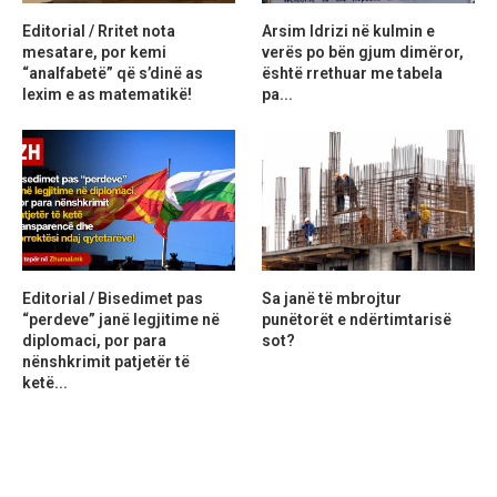
Editorial / Rritet nota
Arsim Idrizi në kulmin e
mesatare, por kemi
verës po bën gjum dimëror,
“analfabetë” që s’dinë as
është rrethuar me tabela
lexim e as matematikë!
pa...
Editorial / Bisedimet pas
Sa janë të mbrojtur
“perdeve” janë legjitime në
punëtorët e ndërtimtarisë
diplomaci, por para
sot?
nënshkrimit patjetër të
ketë...