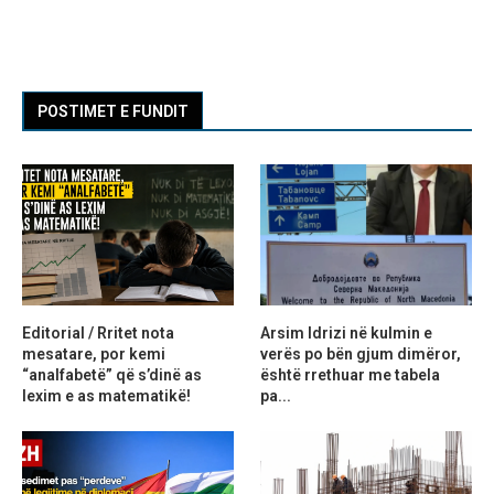
POSTIMET E FUNDIT
Editorial / Rritet nota
Arsim Idrizi në kulmin e
mesatare, por kemi
verës po bën gjum dimëror,
“analfabetë” që s’dinë as
është rrethuar me tabela
lexim e as matematikë!
pa...