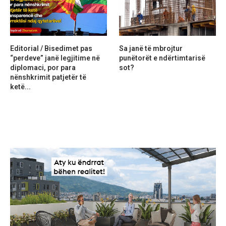
Editorial / Bisedimet pas
Sa janë të mbrojtur
“perdeve” janë legjitime në
punëtorët e ndërtimtarisë
diplomaci, por para
sot?
nënshkrimit patjetër të
ketë...