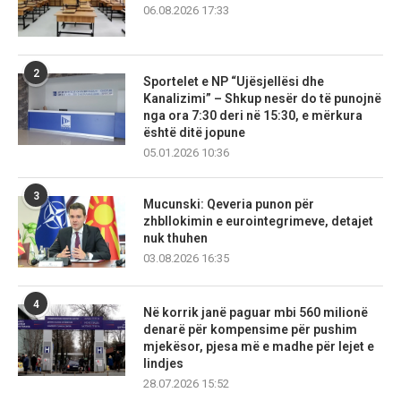
06.08.2026 17:33
2
Sportelet e NP “Ujësjellësi dhe
Kanalizimi” – Shkup nesër do të punojnë
nga ora 7:30 deri në 15:30, e mërkura
është ditë jopune
05.01.2026 10:36
3
Mucunski: Qeveria punon për
zhbllokimin e eurointegrimeve, detajet
nuk thuhen
03.08.2026 16:35
4
Në korrik janë paguar mbi 560 milionë
denarë për kompensime për pushim
mjekësor, pjesa më e madhe për lejet e
lindjes
28.07.2026 15:52