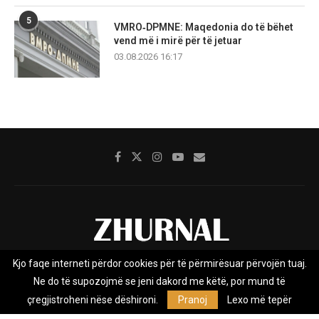
5
VMRO‑DPMNE: Maqedonia do të bëhet
vend më i mirë për të jetuar
03.08.2026 16:17
Kjo faqe interneti përdor cookies për të përmirësuar përvojën tuaj.
Rreth nesh
Impresumi
Marketing
Kontakt
Ne do të supozojmë se jeni dakord me këtë, por mund të
Privacy Policy
çregjistroheni nëse dëshironi.
Pranoj
Lexo më tepër
Zhurnal.mk është Agjenci e Lajmeve e pavarur, e themeluar në vitin