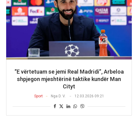
“E vërtetuam se jemi Real Madridi”, Arbeloa
shpjegon mjeshtërinë taktike kundër Man
Cityt
Sport
Nga
D. V.
12.03.2026 09:21