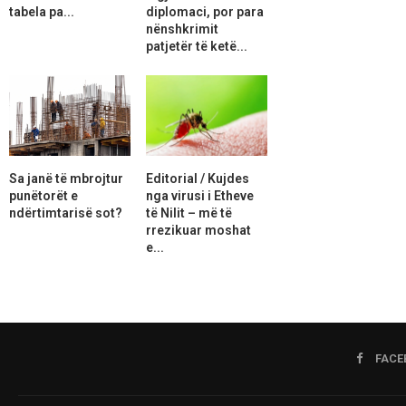
tabela pa...
diplomaci, por para
nënshkrimit
patjetër të ketë...
Sa janë të mbrojtur
Editorial / Kujdes
punëtorët e
nga virusi i Etheve
ndërtimtarisë sot?
të Nilit – më të
rrezikuar moshat
e...
FACE