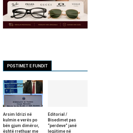
POSTIMET E FUNDIT
Arsim Idrizi në
Editorial /
kulmin e verës po
Bisedimet pas
bën gjum dimëror,
“perdeve” janë
është rrethuar me
legjitime në