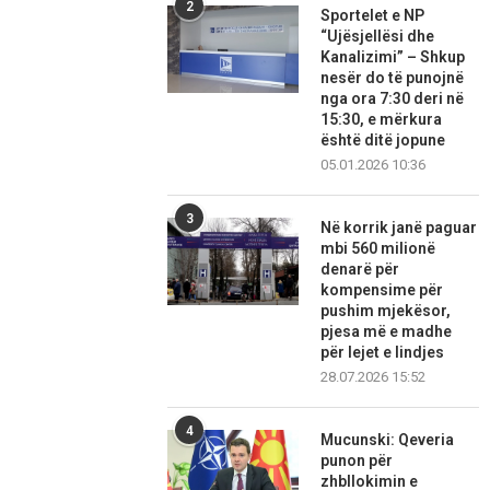
2
Sportelet e NP
“Ujësjellësi dhe
Kanalizimi” – Shkup
nesër do të punojnë
nga ora 7:30 deri në
15:30, e mërkura
është ditë jopune
05.01.2026 10:36
3
Në korrik janë paguar
mbi 560 milionë
denarë për
kompensime për
pushim mjekësor,
pjesa më e madhe
për lejet e lindjes
28.07.2026 15:52
4
Mucunski: Qeveria
punon për
zhbllokimin e