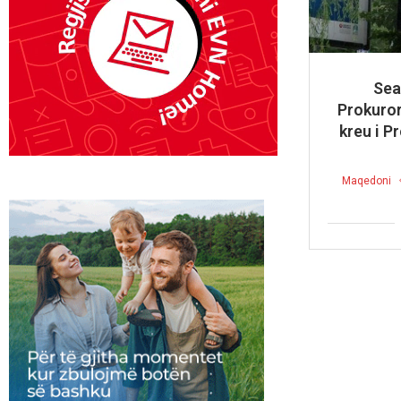
Sea
Prokuror
kreu i P
Maqedoni