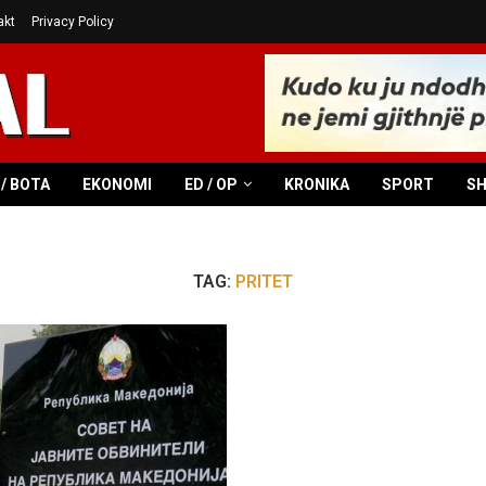
akt
Privacy Policy
/ BOTA
EKONOMI
ED / OP
KRONIKA
SPORT
S
TAG:
PRITET