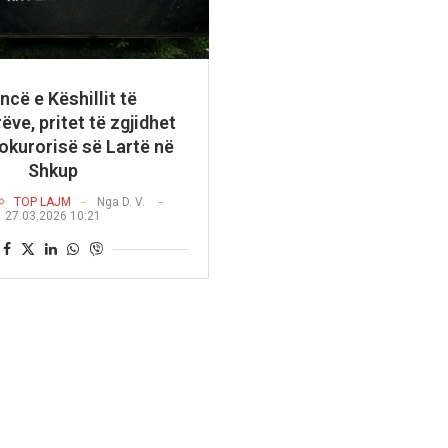
ncë e Këshillit të
ëve, pritet të zgjidhet
rokurorisë së Lartë në
Shkup
TOP LAJM
Nga
D. V.
27.03.2026 10:21