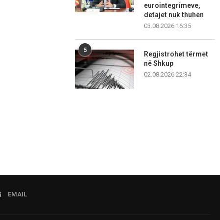
eurointegrimeve,
detajet nuk thuhen
03.08.2026 16:35
5
Regjistrohet tërmet
në Shkup
02.08.2026 22:34
EMAIL