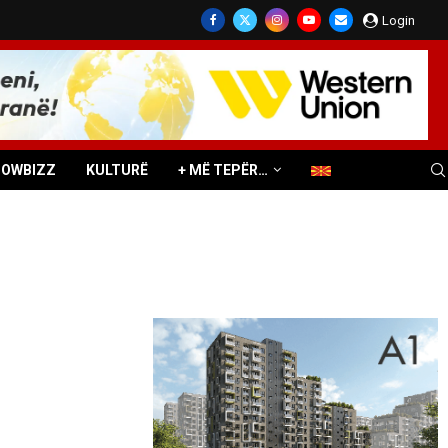
Login
HOWBIZZ
KULTURË
+ MË TEPËR…