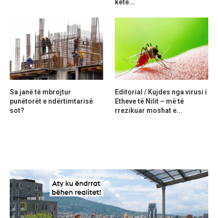
ketë...
Sa janë të mbrojtur
Editorial / Kujdes nga virusi i
punëtorët e ndërtimtarisë
Etheve të Nilit – më të
sot?
rrezikuar moshat e...