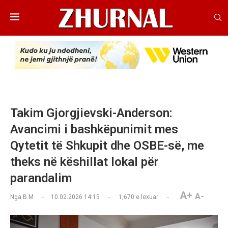
Takim Gjorgjievski-Anderson:
Avancimi i bashkëpunimit mes
Qytetit të Shkupit dhe OSBE-së, me
theks në këshillat lokal për
parandalim
A+
A-
Nga
B.M
10.02.2026 14:15
1,670
e lexuar