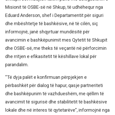
Misionit të OSBE-së në Shkup, të udhëhequr nga
Eduard Anderson, shef i Departamentit për siguri
dhe mbështetje të bashkësive, në të cilën, siç
informojnë, janë shqyrtuar mundësitë për
avancimin e bashkëpunimit mes Qytetit të Shkupit
dhe OSBE-së, me theks të veçantë në përforcimin
dhe rritjen e efikasitetit të këshillave lokal për
parandalim.
“Të dyja palët e konfirmuan përpjekjen e
përbashkët për dialog të hapur, qasje partneriteti
dhe bashkëpunim të vazhdueshëm, me qëllim të
avancimit të sigurisë dhe stabilitetit të bashkësive
lokale dhe në interes të qytetarëve”, informojnë nga