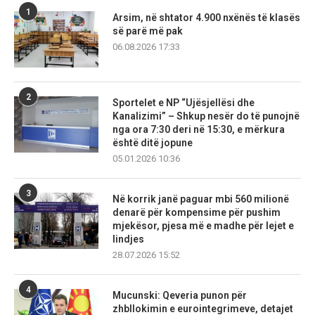
1
Arsim, në shtator 4.900 nxënës të klasës
së parë më pak
06.08.2026 17:33
2
Sportelet e NP “Ujësjellësi dhe
Kanalizimi” – Shkup nesër do të punojnë
nga ora 7:30 deri në 15:30, e mërkura
është ditë jopune
05.01.2026 10:36
3
Në korrik janë paguar mbi 560 milionë
denarë për kompensime për pushim
mjekësor, pjesa më e madhe për lejet e
lindjes
28.07.2026 15:52
4
Mucunski: Qeveria punon për
zhbllokimin e eurointegrimeve, detajet