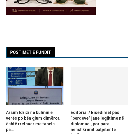
POSTIMET E FUNDIT
Arsim Idrizi në kulmin e
Editorial / Bisedimet pas
verës po bën gjum dimëror,
“perdeve” janë legjitime në
është rrethuar me tabela
diplomaci, por para
pa...
nënshkrimit patjetër të