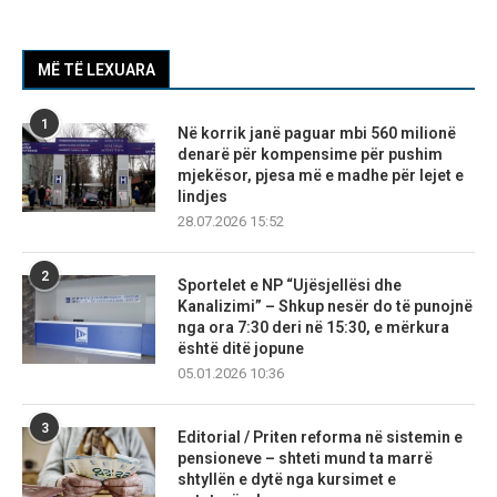
MË TË LEXUARA
1
Në korrik janë paguar mbi 560 milionë
denarë për kompensime për pushim
mjekësor, pjesa më e madhe për lejet e
lindjes
28.07.2026 15:52
2
Sportelet e NP “Ujësjellësi dhe
Kanalizimi” – Shkup nesër do të punojnë
nga ora 7:30 deri në 15:30, e mërkura
është ditë jopune
05.01.2026 10:36
3
Editorial / Priten reforma në sistemin e
pensioneve – shteti mund ta marrë
shtyllën e dytë nga kursimet e