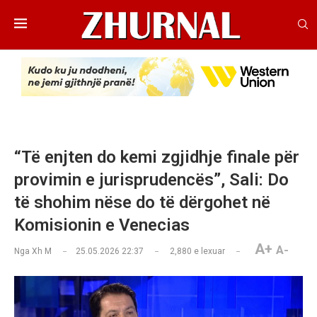
“Të enjten do kemi zgjidhje finale për
provimin e jurisprudencës”, Sali: Do
të shohim nëse do të dërgohet në
Komisionin e Venecias
A+
A-
Nga
Xh M
25.05.2026 22:37
2,880
e lexuar