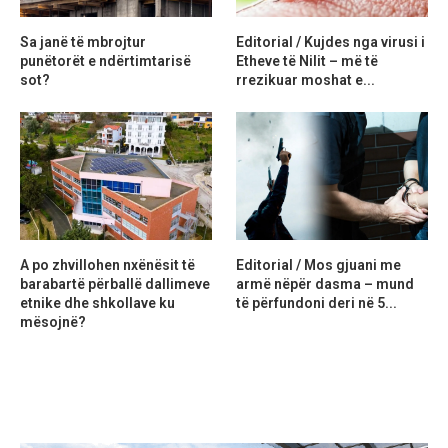
Sa janë të mbrojtur
Editorial / Kujdes nga virusi i
punëtorët e ndërtimtarisë
Etheve të Nilit – më të
sot?
rrezikuar moshat e...
A po zhvillohen nxënësit të
Editorial / Mos gjuani me
barabartë përballë dallimeve
armë nëpër dasma – mund
etnike dhe shkollave ku
të përfundoni deri në 5...
mësojnë?