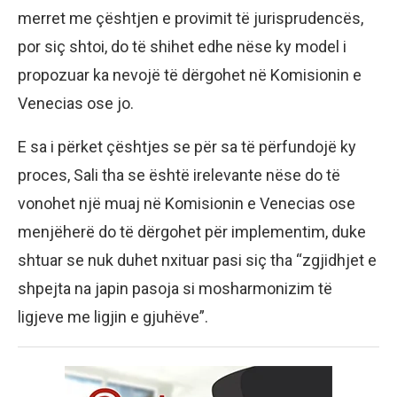
merret me çështjen e provimit të jurisprudencës,
por siç shtoi, do të shihet edhe nëse ky model i
propozuar ka nevojë të dërgohet në Komisionin e
Venecias ose jo.
E sa i përket çështjes se për sa të përfundojë ky
proces, Sali tha se është irelevante nëse do të
vonohet një muaj në Komisionin e Venecias ose
menjëherë do të dërgohet për implementim, duke
shtuar se nuk duhet nxituar pasi siç tha “zgjidhjet e
shpejta na japin pasoja si mosharmonizim të
ligjeve me ligjin e gjuhëve”.