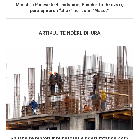
Ministri i Punëve të Brendshme, Panche Toshkovski,
paralajmëron “shok” në rastin “Mazut”
ARTIKUJ TË NDËRLIDHURA
Sa janë të mbrojtur punëtorët e ndërtimtarisë sot?