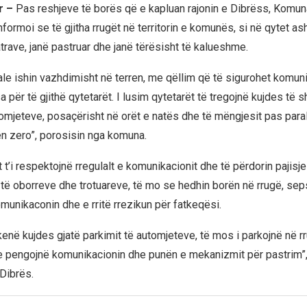
ar –
Pas reshjeve të borës që e kapluan rajonin e Dibrëss, Komun
formoi se të gjitha rrugët në territorin e komunës, si në qytet a
trave, janë pastruar dhe janë tërësisht të kalueshme.
le ishin vazhdimisht në terren, me qëllim që të sigurohet komunik
për të gjithë qytetarët. I lusim qytetarët të tregojnë kujdes të s
utomjeteve, posaçërisht në orët e natës dhe të mëngjesit pas para
n zero”, porosisin nga komuna.
 t’i respektojnë rregulalt e komunikacionit dhe të përdorin pajisj
t të oborreve dhe trotuareve, të mo se hedhin borën në rrugë, sep
munikaconin dhe e rritë rrezikun për fatkeqësi.
 kenë kujdes gjatë parkimit të automjeteve, të mos i parkojnë në 
 e pengojnë komunikacionin dhe punën e mekanizmit për pastrim
Dibrës.