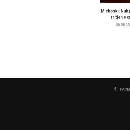
Mickoski: Nuk 
rritjen e ç
06.08.20
FACE