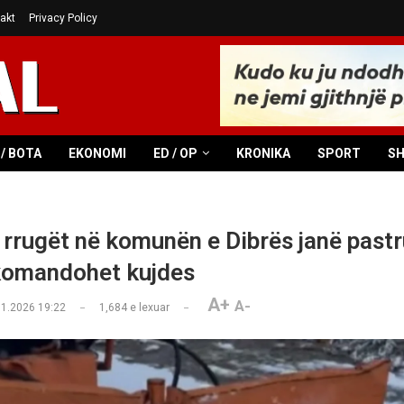
akt
Privacy Policy
/ BOTA
EKONOMI
ED / OP
KRONIKA
SPORT
S
a rrugët në komunën e Dibrës janë past
komandohet kujdes
A+
A-
01.2026 19:22
1,684
e lexuar