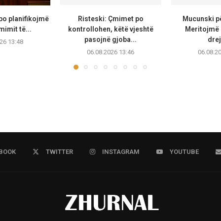
po planifikojmë
Risteski: Çmimet po
Mucunski pë
mimit të...
kontrollohen, këtë vjeshtë
Meritojmë 
pasojnë gjoba...
drej
26 13:48
06.08.2026 13:46
06.08.2
BOOK
TWITTER
INSTAGRAM
YOUTUBE