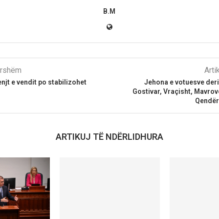
B.M
parshëm
Arti
njt e vendit po stabilizohet
Jehona e votuesve deri
Gostivar, Vraçisht, Mavro
Qendër
ARTIKUJ TË NDËRLIDHURA