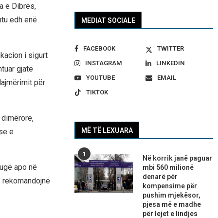
a e Dibrës,
shtu edh enë
MEDIAT SOCIALE
FACEBOOK
TWITTER
acion i sigurt
INSTAGRAM
LINKEDIN
htuar gjatë
YOUTUBE
EMAIL
lajmërimit për
TIKTOK
e dimërore,
MË TË LEXUARA
se e
1
Në korrik janë paguar
rrugë apo në
mbi 560 milionë
denarë për
”, rekomandojnë
kompensime për
pushim mjekësor,
pjesa më e madhe
për lejet e lindjes