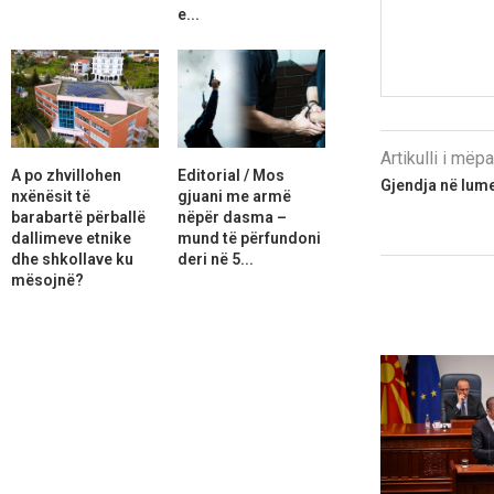
e...
Artikulli i më
A po zhvillohen
Editorial / Mos
Gjendja në lume
nxënësit të
gjuani me armë
barabartë përballë
nëpër dasma –
dallimeve etnike
mund të përfundoni
dhe shkollave ku
deri në 5...
mësojnë?