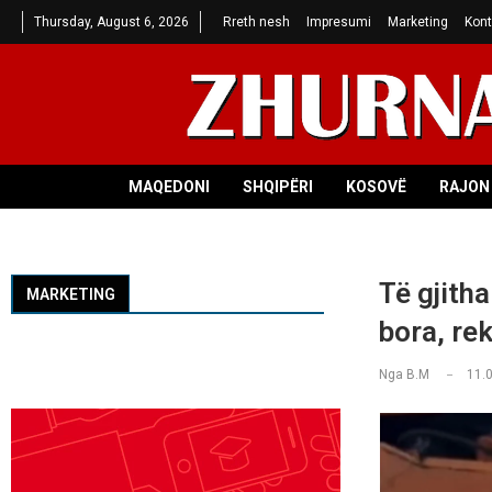
Thursday, August 6, 2026
Rreth nesh
Impresumi
Marketing
Kont
MAQEDONI
SHQIPËRI
KOSOVË
RAJON 
Të gjith
MARKETING
bora, re
Nga
B.M
11.