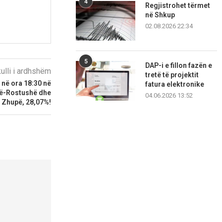
4
Regjistrohet tërmet
në Shkup
02.08.2026 22:34
5
DAP-i e fillon fazën e
kulli i ardhshëm
tretë të projektit
 në ora 18:30 në
fatura elektronike
vë-Rostushë dhe
04.06.2026 13:52
 Zhupë, 28,07%!