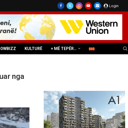
Login
HOWBIZZ
KULTURË
+ MË TEPËR…
ruar nga