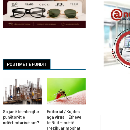
POSTIMET E FUNDIT
Sa janë të mbrojtur
Editorial / Kujdes
punëtorët e
nga virusi i Etheve
ndërtimtarisë sot?
të Nilit – më të
rrezikuar moshat