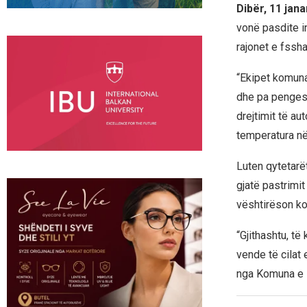
Dibër, 11 jan
vonë pasdite in
rajonet e fssha
“Ekipet komuna
dhe pa pengesa 
drejtimit të a
temperatura në
Luten qytetarët
gjatë pastrimi
vështirëson ko
“Gjithashtu, të
vende të cilat
nga Komuna e 