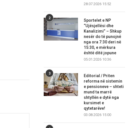
28.07.2026 15:52
2
Sportelet e NP
“Ujësjellësi dhe
Kanalizimi” – Shkup
nesër do të punojnë
nga ora 7:30 deri në
15:30, e mërkura
është ditë jopune
05.01.2026 10:36
3
Editorial / Priten
reforma në sistemin
e pensioneve – shteti
mund ta marrë
shtyllën e dytë nga
kursimet e
qytetarëve!
03.08.2026 15:00