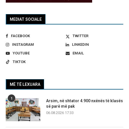
MEDIAT SOCIALE
FACEBOOK
TWITTER
INSTAGRAM
LINKEDIN
YOUTUBE
EMAIL
TIKTOK
MË TË LEXUARA
1
Arsim, në shtator 4.900 nxënës të klasës
së parë më pak
06.08.2026 17:33