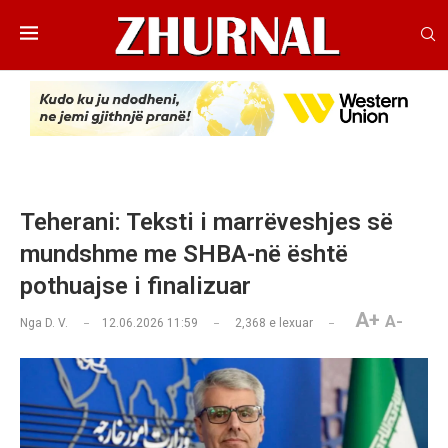
Teherani: Teksti i marrëveshjes së
mundshme me SHBA-në është
pothuajse i finalizuar
A+
A-
Nga
D. V.
12.06.2026 11:59
2,368
e lexuar