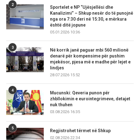
2
Sportelet e NP “Ujësjellësi dhe
Kanalizimi” – Shkup nesër do të punojnë
nga ora 7:30 deri në 15:30, e mërkura
është ditë jopune
05.01.2026 10:36
3
Në korrik janë paguar mbi 560 milionë
denarë për kompensime për pushim
mjekësor, pjesa më e madhe për lejet e
lindjes
28.07.2026 15:52
4
Mucunski: Qeveria punon për
zhbllokimin e eurointegrimeve, detajet
nuk thuhen
03.08.2026 16:35
5
Regjistrohet tërmet në Shkup
02.08.2026 22:34