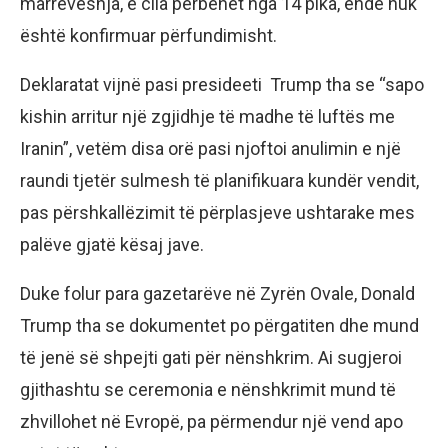
marrëveshja, e cila përbëhet nga 14 pika, ende nuk
është konfirmuar përfundimisht.
Deklaratat vijnë pasi presideeti Trump tha se “sapo
kishin arritur një zgjidhje të madhe të luftës me
Iranin”, vetëm disa orë pasi njoftoi anulimin e një
raundi tjetër sulmesh të planifikuara kundër vendit,
pas përshkallëzimit të përplasjeve ushtarake mes
palëve gjatë kësaj jave.
Duke folur para gazetarëve në Zyrën Ovale, Donald
Trump tha se dokumentet po përgatiten dhe mund
të jenë së shpejti gati për nënshkrim. Ai sugjeroi
gjithashtu se ceremonia e nënshkrimit mund të
zhvillohet në Evropë, pa përmendur një vend apo