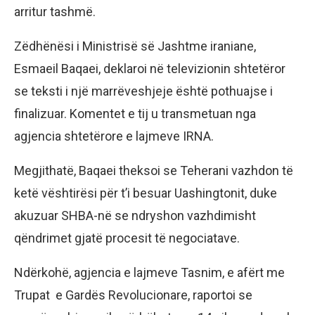
arritur tashmë.
Zëdhënësi i Ministrisë së Jashtme iraniane,
Esmaeil Baqaei, deklaroi në televizionin shtetëror
se teksti i një marrëveshjeje është pothuajse i
finalizuar. Komentet e tij u transmetuan nga
agjencia shtetërore e lajmeve IRNA.
Megjithatë, Baqaei theksoi se Teherani vazhdon të
ketë vështirësi për t’i besuar Uashingtonit, duke
akuzuar SHBA-në se ndryshon vazhdimisht
qëndrimet gjatë procesit të negociatave.
Ndërkohë, agjencia e lajmeve Tasnim, e afërt me
Trupat e Gardës Revolucionare, raportoi se