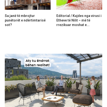
Sa janë të mbrojtur
Editorial / Kujdes nga virusi i
punëtorët e ndërtimtarisë
Etheve të Nilit – më të
sot?
rrezikuar moshat e...