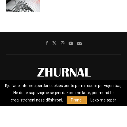
Kjo faqe interneti përdor cookies për të përmirësuar përvojën tuaj.
Rreth nesh
Impresumi
Marketing
Kontakt
Ne do të supozojmë se jeni dakord me këtë, por mund të
Privacy Policy
çregjistroheni nëse dëshironi.
Pranoj
Lexo më tepër
Zhurnal.mk është Agjenci e Lajmeve e pavarur, e themeluar në vitin
2009, që e mbulon Maqedoninë, Kosovën, Shqipërinë edhe lajmet
nga bota.