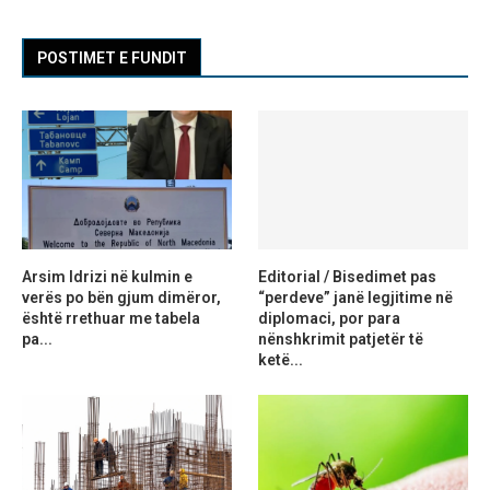
POSTIMET E FUNDIT
Arsim Idrizi në kulmin e
Editorial / Bisedimet pas
verës po bën gjum dimëror,
“perdeve” janë legjitime në
është rrethuar me tabela
diplomaci, por para
pa...
nënshkrimit patjetër të
ketë...