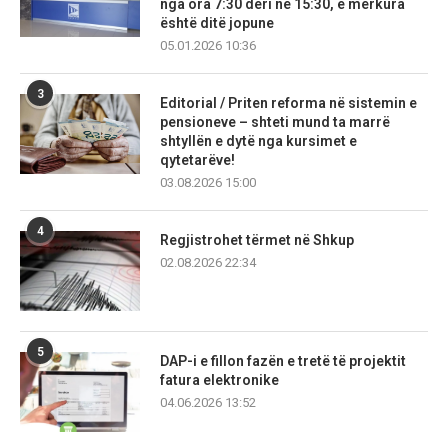
nga ora 7:30 deri në 15:30, e mërkura
është ditë jopune
05.01.2026 10:36
3
Editorial / Priten reforma në sistemin e
pensioneve – shteti mund ta marrë
shtyllën e dytë nga kursimet e
qytetarëve!
03.08.2026 15:00
4
Regjistrohet tërmet në Shkup
02.08.2026 22:34
5
DAP-i e fillon fazën e tretë të projektit
fatura elektronike
04.06.2026 13:52