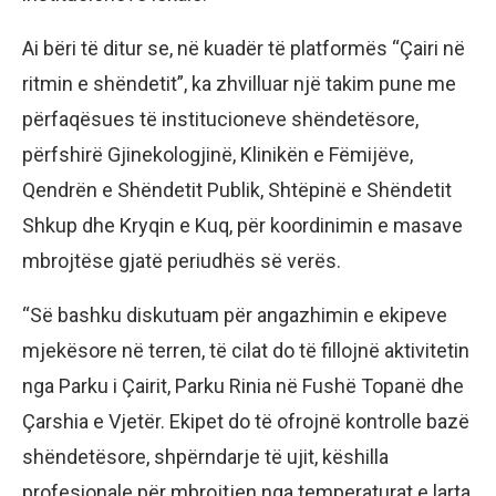
Ai bëri të ditur se, në kuadër të platformës “Çairi në
ritmin e shëndetit”, ka zhvilluar një takim pune me
përfaqësues të institucioneve shëndetësore,
përfshirë Gjinekologjinë, Klinikën e Fëmijëve,
Qendrën e Shëndetit Publik, Shtëpinë e Shëndetit
Shkup dhe Kryqin e Kuq, për koordinimin e masave
mbrojtëse gjatë periudhës së verës.
“Së bashku diskutuam për angazhimin e ekipeve
mjekësore në terren, të cilat do të fillojnë aktivitetin
nga Parku i Çairit, Parku Rinia në Fushë Topanë dhe
Çarshia e Vjetër. Ekipet do të ofrojnë kontrolle bazë
shëndetësore, shpërndarje të ujit, këshilla
profesionale për mbrojtjen nga temperaturat e larta,