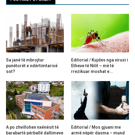
Sa janë të mbrojtur
Editorial / Kujdes nga virusi i
punëtorët e ndërtimtarisë
Etheve të Nilit – më të
sot?
rrezikuar moshat e...
A po zhvillohen nxënësit të
Editorial / Mos gjuani me
barabartë përballë dallimeve
armë nëpër dasma – mund