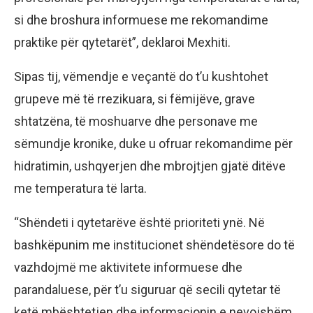
si dhe broshura informuese me rekomandime
praktike për qytetarët”, deklaroi Mexhiti.
Sipas tij, vëmendje e veçantë do t’u kushtohet
grupeve më të rrezikuara, si fëmijëve, grave
shtatzëna, të moshuarve dhe personave me
sëmundje kronike, duke u ofruar rekomandime për
hidratimin, ushqyerjen dhe mbrojtjen gjatë ditëve
me temperatura të larta.
“Shëndeti i qytetarëve është prioriteti ynë. Në
bashkëpunim me institucionet shëndetësore do të
vazhdojmë me aktivitete informuese dhe
parandaluese, për t’u siguruar që secili qytetar të
ketë mbështetjen dhe informacionin e nevojshëm