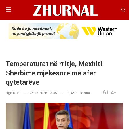
Temperaturat në rritje, Mexhiti:
Shërbime mjekësore më afër
qytetarëve
A+
A-
Nga
D. V.
26.06.2026 13:35
1,459
e lexuar