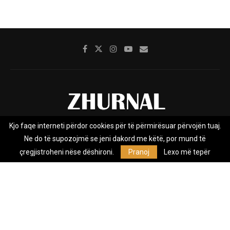
Kjo faqe interneti përdor cookies për të përmirësuar përvojën tuaj.
Rreth nesh
Impresumi
Marketing
Kontakt
Ne do të supozojmë se jeni dakord me këtë, por mund të
Privacy Policy
çregjistroheni nëse dëshironi.
Pranoj
Lexo më tepër
Zhurnal.mk është Agjenci e Lajmeve e pavarur, e themeluar në vitin
2009, që e mbulon Maqedoninë, Kosovën, Shqipërinë edhe lajmet
nga bota.
@2026 - All Right Reserved. Designed and Developed by
Anet.Com.Mk