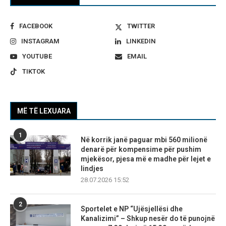
FACEBOOK
TWITTER
INSTAGRAM
LINKEDIN
YOUTUBE
EMAIL
TIKTOK
MË TË LEXUARA
1
Në korrik janë paguar mbi 560 milionë
denarë për kompensime për pushim
mjekësor, pjesa më e madhe për lejet e
lindjes
28.07.2026 15:52
2
Sportelet e NP “Ujësjellësi dhe
Kanalizimi” – Shkup nesër do të punojnë