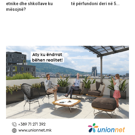
etnike dhe shkollave ku
të përfundoni deri në 5...
mësojnë?