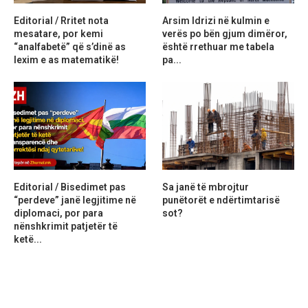
Editorial / Rritet nota
Arsim Idrizi në kulmin e
mesatare, por kemi
verës po bën gjum dimëror,
“analfabetë” që s’dinë as
është rrethuar me tabela
lexim e as matematikë!
pa...
Editorial / Bisedimet pas
Sa janë të mbrojtur
“perdeve” janë legjitime në
punëtorët e ndërtimtarisë
diplomaci, por para
sot?
nënshkrimit patjetër të
ketë...