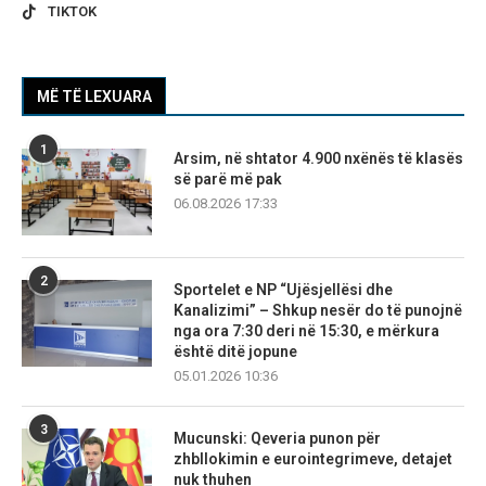
TIKTOK
MË TË LEXUARA
1
Arsim, në shtator 4.900 nxënës të klasës
së parë më pak
06.08.2026 17:33
2
Sportelet e NP “Ujësjellësi dhe
Kanalizimi” – Shkup nesër do të punojnë
nga ora 7:30 deri në 15:30, e mërkura
është ditë jopune
05.01.2026 10:36
3
Mucunski: Qeveria punon për
zhbllokimin e eurointegrimeve, detajet
nuk thuhen