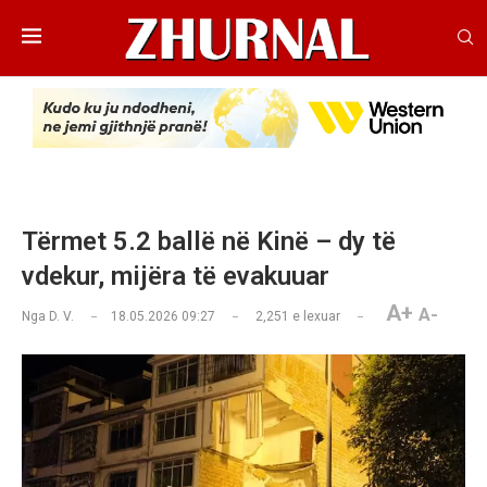
Tërmet 5.2 ballë në Kinë – dy të
vdekur, mijëra të evakuuar
A+
A-
Nga
D. V.
18.05.2026 09:27
2,251
e lexuar