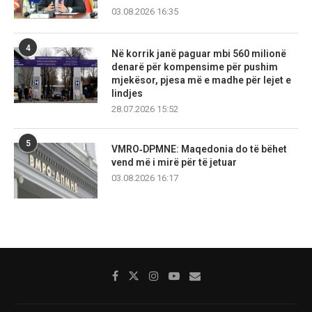
03.08.2026 16:35
4
Në korrik janë paguar mbi 560 milionë
denarë për kompensime për pushim
mjekësor, pjesa më e madhe për lejet e
lindjes
28.07.2026 15:52
5
VMRO‑DPMNE: Maqedonia do të bëhet
vend më i mirë për të jetuar
03.08.2026 16:17