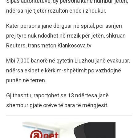
Sipas autoriteteve, dy persona kanë humbur jetën,
ndërsa një tjetër rezulton ende i zhdukur.
Katër persona janë dërguar në spital, por asnjëri
prej tyre nuk ndodhet në rrezik për jetën, shkruan
Reuters, transmeton Klankosova.tv
Mbi 7,000 banorë në qytetin Liuzhou janë evakuuar,
ndërsa ekipet e kërkim-shpëtimit po vazhdojnë
punën në terren.
Gjithashtu, raportohet se 13 ndërtesa janë
shembur gjatë orëve të para të mëngjesit.