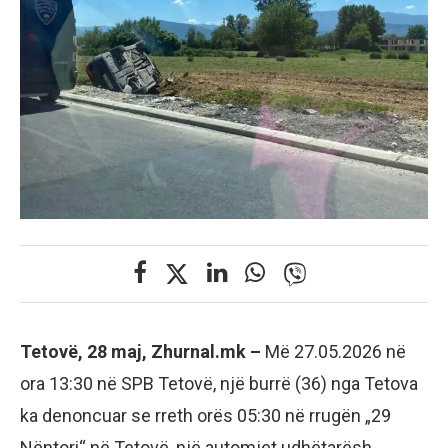
Tetovë, 28 maj, Zhurnal.mk –
Më 27.05.2026 në
ora 13:30 në SPB Tetovë, një burrë (36) nga Tetova
ka denoncuar se rreth orës 05:30 në rrugën „29
Nëntori“ në Tetovë, një automjet udhëtarësh