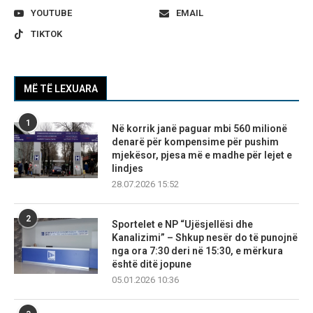
YOUTUBE
EMAIL
TIKTOK
MË TË LEXUARA
1
Në korrik janë paguar mbi 560 milionë
denarë për kompensime për pushim
mjekësor, pjesa më e madhe për lejet e
lindjes
28.07.2026 15:52
2
Sportelet e NP “Ujësjellësi dhe
Kanalizimi” – Shkup nesër do të punojnë
nga ora 7:30 deri në 15:30, e mërkura
është ditë jopune
05.01.2026 10:36