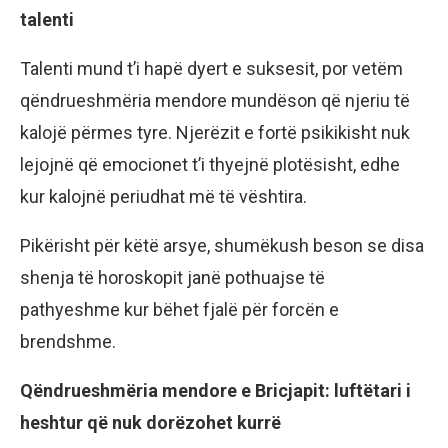
talenti
Talenti mund t’i hapë dyert e suksesit, por vetëm
qëndrueshmëria mendore mundëson që njeriu të
kalojë përmes tyre. Njerëzit e fortë psikikisht nuk
lejojnë që emocionet t’i thyejnë plotësisht, edhe
kur kalojnë periudhat më të vështira.
Pikërisht për këtë arsye, shumëkush beson se disa
shenja të horoskopit janë pothuajse të
pathyeshme kur bëhet fjalë për forcën e
brendshme.
Qëndrueshmëria mendore e Bricjapit: luftëtari i
heshtur që nuk dorëzohet kurrë