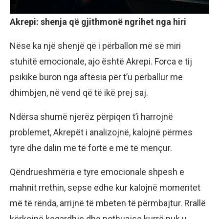
Akrepi: shenja që gjithmonë ngrihet nga hiri
Nëse ka një shenjë që i përballon më së miri
stuhitë emocionale, ajo është Akrepi. Forca e tij
psikike buron nga aftësia për t’u përballur me
dhimbjen, në vend që të ikë prej saj.
Ndërsa shumë njerëz përpiqen t’i harrojnë
problemet, Akrepët i analizojnë, kalojnë përmes
tyre dhe dalin më të fortë e më të mençur.
Qëndrueshmëria e tyre emocionale shpesh e
mahnit rrethin, sepse edhe kur kalojnë momentet
më të rënda, arrijnë të mbeten të përmbajtur. Rrallë
kërkojnë keqardhje dhe pothuajse kurrë nuk u