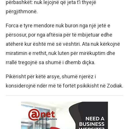
përbashkët: nuk lejojnë që jeta t’i thyejë
përgjithmonë.
Forca e tyre mendore nuk buron nga një jetë e
përsosur, por nga aftësia për të mbijetuar edhe
atëherë kur është më së vështiri. Ata nuk kërkojnë
miratimin e rrethit, nuk luten për mirëkuptim dhe
rrallë tregojnë sa shumë i dhemb diçka.
Pikërisht për këtë arsye, shumë njerëz i
konsiderojnë ndër më të fortët psikikisht në Zodiak.