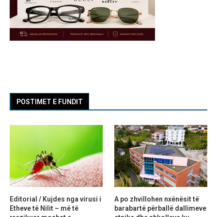
POSTIMET E FUNDIT
Editorial / Kujdes nga virusi i
A po zhvillohen nxënësit të
Etheve të Nilit – më të
barabartë përballë dallimeve