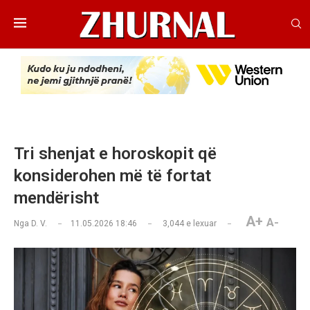
Tri shenjat e horoskopit që
konsiderohen më të fortat
mendërisht
A+
A-
Nga
D. V.
11.05.2026 18:46
3,044
e lexuar