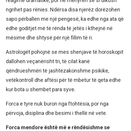
reagime dramatike, por në mënyrën se si dikush
ngrihet pas rënies. Ndërsa disa njerëz dorëzohen
sapo përballen me një pengesë, ka edhe nga ata që
edhe goditjet më të rënda të jetës i kthejnë në
mësime dhe shtysë për një fillim të ri.
Astrologët pohojnë se mes shenjave të horoskopit
dallohen veçanërisht tri, të cilat kanë
qëndrueshmëri të jashtëzakonshme psikike,
vetëkontroll dhe aftësi për të mbetur të qeta edhe
kur bota u shembet para syve.
Forca e tyre nuk buron nga ftohtësia, por nga
përvoja, disiplina dhe besimi i thellë në vete.
Forca mendore është më e rëndësishme se