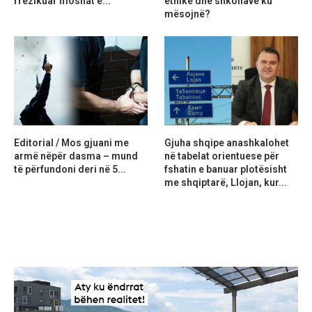
rrezikuar moshat e...
etnike dhe shkollave ku
mësojnë?
Editorial / Mos gjuani me
Gjuha shqipe anashkalohet
armë nëpër dasma – mund
në tabelat orientuese për
të përfundoni deri në 5...
fshatin e banuar plotësisht
me shqiptarë, Llojan, kur...