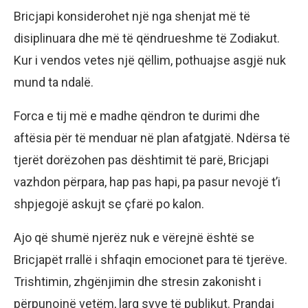
Bricjapi konsiderohet një nga shenjat më të
disiplinuara dhe më të qëndrueshme të Zodiakut.
Kur i vendos vetes një qëllim, pothuajse asgjë nuk
mund ta ndalë.
Forca e tij më e madhe qëndron te durimi dhe
aftësia për të menduar në plan afatgjatë. Ndërsa të
tjerët dorëzohen pas dështimit të parë, Bricjapi
vazhdon përpara, hap pas hapi, pa pasur nevojë t’i
shpjegojë askujt se çfarë po kalon.
Ajo që shumë njerëz nuk e vërejnë është se
Bricjapët rrallë i shfaqin emocionet para të tjerëve.
Trishtimin, zhgënjimin dhe stresin zakonisht i
përpunojnë vetëm, larg syve të publikut. Prandaj