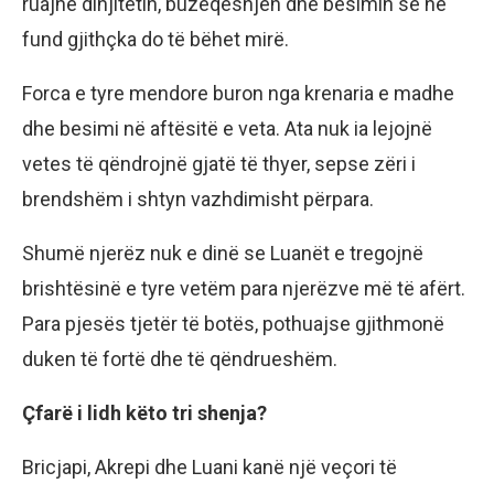
ruajnë dinjitetin, buzëqeshjen dhe besimin se në
fund gjithçka do të bëhet mirë.
Forca e tyre mendore buron nga krenaria e madhe
dhe besimi në aftësitë e veta. Ata nuk ia lejojnë
vetes të qëndrojnë gjatë të thyer, sepse zëri i
brendshëm i shtyn vazhdimisht përpara.
Shumë njerëz nuk e dinë se Luanët e tregojnë
brishtësinë e tyre vetëm para njerëzve më të afërt.
Para pjesës tjetër të botës, pothuajse gjithmonë
duken të fortë dhe të qëndrueshëm.
Çfarë i lidh këto tri shenja?
Bricjapi, Akrepi dhe Luani kanë një veçori të