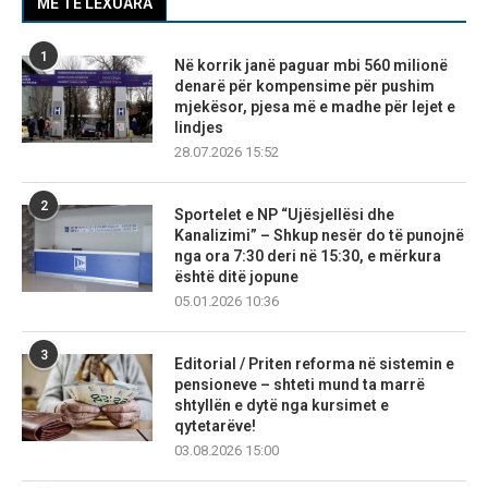
MË TË LEXUARA
1
Në korrik janë paguar mbi 560 milionë
denarë për kompensime për pushim
mjekësor, pjesa më e madhe për lejet e
lindjes
28.07.2026 15:52
2
Sportelet e NP “Ujësjellësi dhe
Kanalizimi” – Shkup nesër do të punojnë
nga ora 7:30 deri në 15:30, e mërkura
është ditë jopune
05.01.2026 10:36
3
Editorial / Priten reforma në sistemin e
pensioneve – shteti mund ta marrë
shtyllën e dytë nga kursimet e
qytetarëve!
03.08.2026 15:00