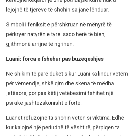
lejojnë të tjerëve të shohin sa janë lënduar.
Simboli i feniksit e përshkruan në mënyrë të
përkryer natyrën e tyre: sado herë të bien,
gjithmonë arrijnë të ngrihen.
Luani: forca e fshehur pas buzëqeshjes
Në shikim të parë duket sikur Luani ka lindur vetëm
për vëmendje, shkëlqim dhe skena të mëdha
jetësore, por pas këtij vetëbesimi fshihet një
psikikë jashtëzakonisht e fortë.
Luanët refuzojnë ta shohin veten si viktima. Edhe
kur kalojnë një periudhë të vështirë, përpiqen ta