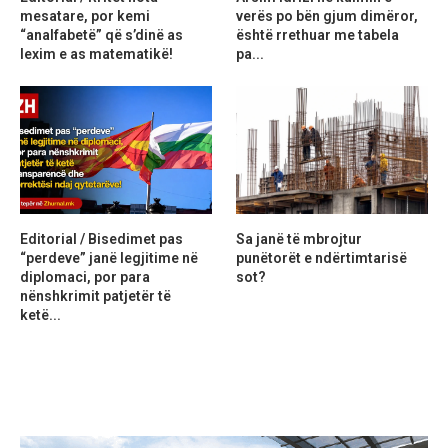
mesatare, por kemi
verës po bën gjum dimëror,
“analfabetë” që s’dinë as
është rrethuar me tabela
lexim e as matematikë!
pa...
Editorial / Bisedimet pas
Sa janë të mbrojtur
“perdeve” janë legjitime në
punëtorët e ndërtimtarisë
diplomaci, por para
sot?
nënshkrimit patjetër të
ketë...