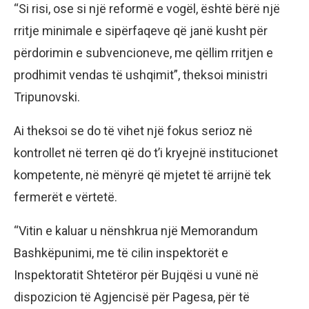
“Si risi, ose si një reformë e vogël, është bërë një
rritje minimale e sipërfaqeve që janë kusht për
përdorimin e subvencioneve, me qëllim rritjen e
prodhimit vendas të ushqimit”, theksoi ministri
Tripunovski.
Ai theksoi se do të vihet një fokus serioz në
kontrollet në terren që do t’i kryejnë institucionet
kompetente, në mënyrë që mjetet të arrijnë tek
fermerët e vërtetë.
“Vitin e kaluar u nënshkrua një Memorandum
Bashkëpunimi, me të cilin inspektorët e
Inspektoratit Shtetëror për Bujqësi u vunë në
dispozicion të Agjencisë për Pagesa, për të