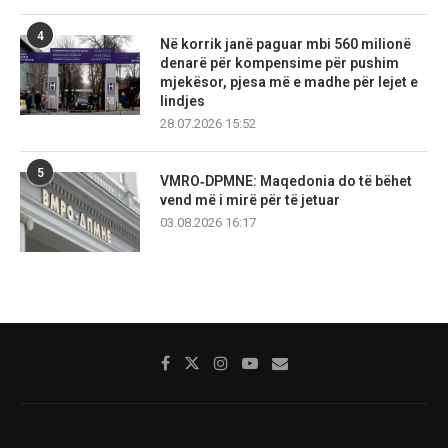
4
Në korrik janë paguar mbi 560 milionë
denarë për kompensime për pushim
mjekësor, pjesa më e madhe për lejet e
lindjes
28.07.2026 15:52
5
VMRO‑DPMNE: Maqedonia do të bëhet
vend më i mirë për të jetuar
03.08.2026 16:17