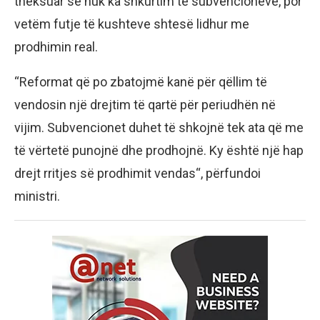
theksuar se nuk ka shkurtim të subvencioneve, por
vetëm futje të kushteve shtesë lidhur me
prodhimin real.
“Reformat që po zbatojmë kanë për qëllim të
vendosin një drejtim të qartë për periudhën në
vijim. Subvencionet duhet të shkojnë tek ata që me
të vërtetë punojnë dhe prodhojnë. Ky është një hap
drejt rritjes së prodhimit vendas“, përfundoi
ministri.