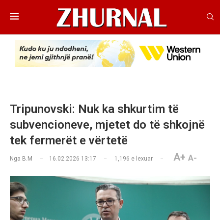
Tripunovski: Nuk ka shkurtim të
subvencioneve, mjetet do të shkojnë
tek fermerët e vërtetë
A+
A-
Nga
B.M
16.02.2026 13:17
1,196
e lexuar