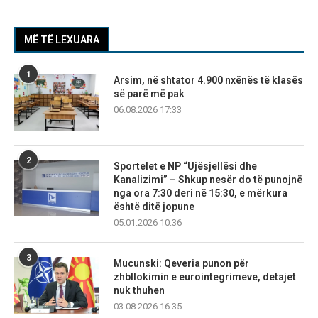
MË TË LEXUARA
1
Arsim, në shtator 4.900 nxënës të klasës
së parë më pak
06.08.2026 17:33
2
Sportelet e NP “Ujësjellësi dhe
Kanalizimi” – Shkup nesër do të punojnë
nga ora 7:30 deri në 15:30, e mërkura
është ditë jopune
05.01.2026 10:36
3
Mucunski: Qeveria punon për
zhbllokimin e eurointegrimeve, detajet
nuk thuhen
03.08.2026 16:35