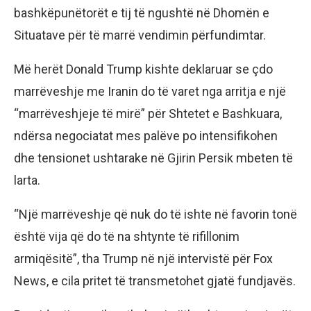
bashkëpunëtorët e tij të ngushtë në Dhomën e
Situatave për të marrë vendimin përfundimtar.
Më herët Donald Trump kishte deklaruar se çdo
marrëveshje me Iranin do të varet nga arritja e një
“marrëveshjeje të mirë” për Shtetet e Bashkuara,
ndërsa negociatat mes palëve po intensifikohen
dhe tensionet ushtarake në Gjirin Persik mbeten të
larta.
“Një marrëveshje që nuk do të ishte në favorin tonë
është vija që do të na shtynte të rifillonim
armiqësitë”, tha Trump në një intervistë për Fox
News, e cila pritet të transmetohet gjatë fundjavës.