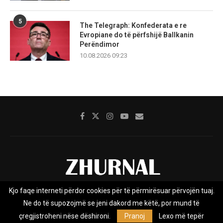
5
The Telegraph: Konfederata e re
Evropiane do të përfshijë Ballkanin
Perëndimor
10.08.2026 09:23
Kjo faqe interneti përdor cookies për të përmirësuar përvojën tuaj.
Rreth nesh
Impresumi
Marketing
Kontakt
Ne do të supozojmë se jeni dakord me këtë, por mund të
Privacy Policy
çregjistroheni nëse dëshironi.
Pranoj
Lexo më tepër