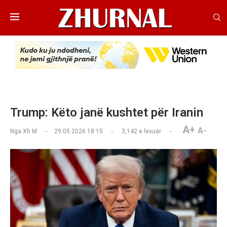
Trump: Këto janë kushtet për Iranin
A+
A-
Nga
Xh M
29.05.2026 18:15
3,142
e lexuar