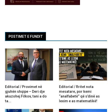
POSTIMET E FUNDIT
Editorial / Provimet në
Editorial / Rritet nota
gjuhën shqipe – Deri dje
mesatare, por kemi
akuzohej Filkov, tani a do
“analfabetë” që s’dinë as
ta...
lexim e as matematikë!