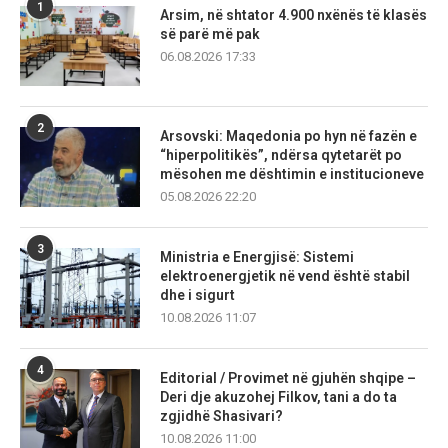
1
Arsim, në shtator 4.900 nxënës të klasës
së parë më pak
06.08.2026 17:33
2
Arsovski: Maqedonia po hyn në fazën e
“hiperpolitikës”, ndërsa qytetarët po
mësohen me dështimin e institucioneve
05.08.2026 22:20
3
Ministria e Energjisë: Sistemi
elektroenergjetik në vend është stabil
dhe i sigurt
10.08.2026 11:07
4
Editorial / Provimet në gjuhën shqipe –
Deri dje akuzohej Filkov, tani a do ta
zgjidhë Shasivari?
10.08.2026 11:00