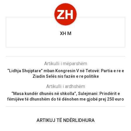
XH M
Artikulli i mëparshëm
“Lidhja Shqiptare” mban Kongresin V në Tetovë: Partia e re e
Ziadin Selës nis fazën e re politike
Artikulli i ardhshëm
“Masa kundër dhunës në shkolla”, Sulejmani: Prindërit e
fëmijëve të dhunshëm do të dënohen me gjobë prej 250 euro
ARTIKUJ TË NDËRLIDHURA