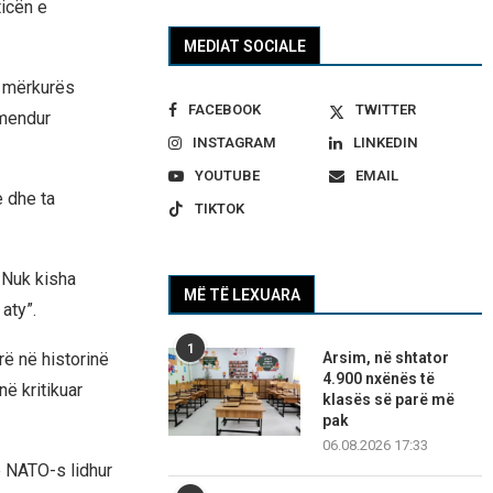
icën e
MEDIAT SOCIALE
ë mërkurës
FACEBOOK
TWITTER
rmendur
INSTAGRAM
LINKEDIN
YOUTUBE
EMAIL
e dhe ta
TIKTOK
 Nuk kisha
MË TË LEXUARA
aty”.
1
Arsim, në shtator
rë në historinë
4.900 nxënës të
ë kritikuar
klasës së parë më
pak
06.08.2026 17:33
rë NATO-s lidhur