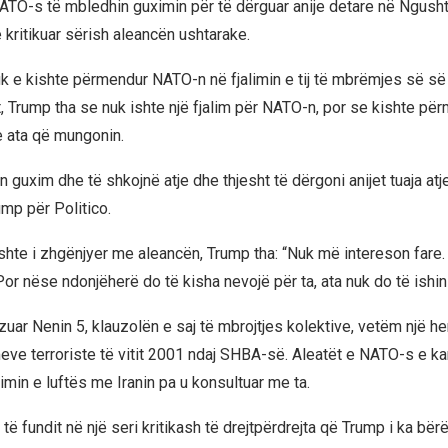
ATO-s të mbledhin guximin për të dërguar anije detare në Ngusht
 kritikuar sërish aleancën ushtarake.
uk e kishte përmendur NATO-n në fjalimin e tij të mbrëmjes së s
t, Trump tha se nuk ishte një fjalim për NATO-n, por se kishte pë
 ata që mungonin.
n guxim dhe të shkojnë atje dhe thjesht të dërgoni anijet tuaja atj
rump për Politico.
ishte i zhgënjyer me aleancën, Trump tha: “Nuk më intereson fare.
Por nëse ndonjëherë do të kisha nevojë për ta, ata nuk do të ishin 
uar Nenin 5, klauzolën e saj të mbrojtjes kolektive, vetëm një he
eve terroriste të vitit 2001 ndaj SHBA-së. Aleatët e NATO-s e kan
limin e luftës me Iranin pa u konsultuar me ta.
 të fundit në një seri kritikash të drejtpërdrejta që Trump i ka bë