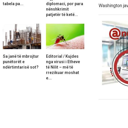
tabela pa...
diplomaci, por para
Washington ja
nënshkrimit
patjetër të ketë...
Sa janë të mbrojtur
Editorial / Kujdes
punëtorët e
nga virusi i Etheve
ndërtimtarisë sot?
të Nilit – më të
rrezikuar moshat
e...