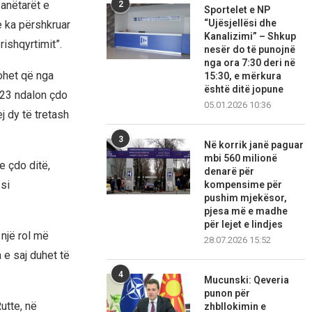
 anëtarët e
2
Sportelet e NP
“Ujësjellësi dhe
e ka përshkruar
Kanalizimi” – Shkup
rishqyrtimit”.
nesër do të punojnë
nga ora 7:30 deri në
ohet që nga
15:30, e mërkura
është ditë jopune
2023 ndalon çdo
05.01.2026 10:36
 dy të tretash
3
Në korrik janë paguar
mbi 560 milionë
e çdo ditë,
denarë për
 si
kompensime për
pushim mjekësor,
pjesa më e madhe
për lejet e lindjes
 një rol më
28.07.2026 15:52
 e saj duhet të
4
Mucunski: Qeveria
punon për
utte, në
zhbllokimin e