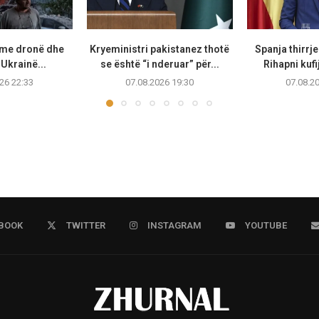
 me dronë dhe
Kryeministri pakistanez thotë
Spanja thirrje
Ukrainë...
se është “i nderuar” për...
Rihapni kufi
26 22:33
07.08.2026 19:30
07.08.2
BOOK
TWITTER
INSTAGRAM
YOUTUBE