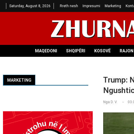
Saturday, August 8, 2026
Rreth nesh
Impresumi
Marketing
Kont
MAQEDONI
SHQIPËRI
KOSOVË
RAJON 
Trump: N
MARKETING
Ngushtic
Nga
D. V.
03.