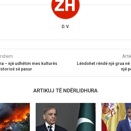
D. V.
parshëm
Arti
na – një udhëtim mes kulturës
Lëndohet rëndë një grua në 
istorisë së pasur
një 
ARTIKUJ TË NDËRLIDHURA