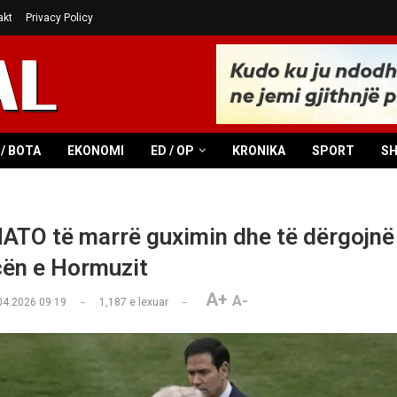
akt
Privacy Policy
/ BOTA
EKONOMI
ED / OP
KRONIKA
SPORT
S
ATO të marrë guximin dhe të dërgojnë 
ën e Hormuzit
A+
A-
04.2026 09:19
1,187
e lexuar