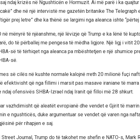
saj ndaj krizës në Ngushticën e Hormuzit. Ai më parë i ka quajtur
acakë” dhe në një intervistë me gazetën britanike The Telegraph 
tigër prej letre” dhe ka thënë se largimi nga aleanca ishte “përtej 
 në mënyrë të njëanshme, një lëvizje që Trump e ka lënë të kupt
 parë, do të përballej me pengesa të mëdha ligjore. Një ligj i vitit 
HBA-së të tërhiqet nga aleanca pa mbështetjen e një shumice prej
SHBA-së.
mes së cilës në kushte normale kalojnë rreth 20 milionë fuçi naft
 efektivisht që nga fillimi i marsit pas masave iraniane të marra
 ndaj ofensivës SHBA-Izrael ndaj Iranit që filloi më 28 shkurt.
ar vazhdimisht që aleatët evropianë dhe vendet e Gjirit të marrin
imin e ngushticës, duke argumentuar se vendet që varen nga nafta
ësinë për rihapjen e saj.
 Street Journal, Trump do të takohet me shefin e NATO-s, Mark R