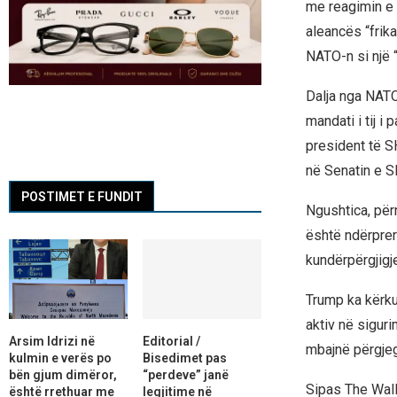
me reagimin e 
aleancës “frik
NATO-n si një “
Dalja nga NATO
mandati i tij i
president të S
në Senatin e 
POSTIMET E FUNDIT
Ngushtica, për
është ndërprerë
kundërpërgjigje
Trump ka kërku
aktiv në sigur
Arsim Idrizi në
Editorial /
mbajnë përgjegj
kulmin e verës po
Bisedimet pas
bën gjum dimëror,
“perdeve” janë
Sipas The Wall
është rrethuar me
legjitime në