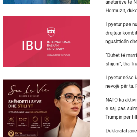
anëtarëve të N
Hormuzit, duke
I pyetur pse n
drejtuar kombi
ngushticën dhe
“Duhet të marri
shijoni”, tha T
I pyetur nëse 
nevojë për ta. 
NATO ka aktiviz
e saj, pas sulm
Trumpin për fil
Deklaratat janë