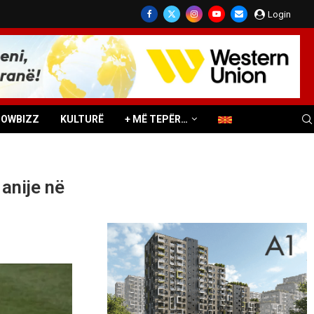
Login
HOWBIZZ
KULTURË
+ MË TEPËR…
anije në