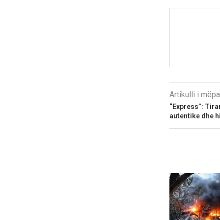
Artikulli i më
“Express”: Tira
autentike dhe h