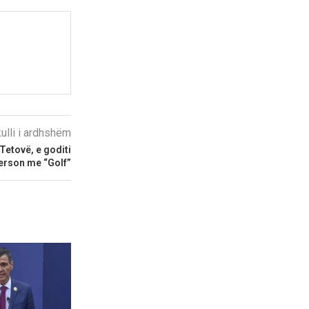
kulli i ardhshëm
Tetovë, e goditi
person me “Golf”