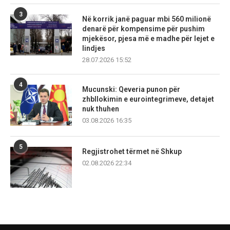
3
Në korrik janë paguar mbi 560 milionë
denarë për kompensime për pushim
mjekësor, pjesa më e madhe për lejet e
lindjes
28.07.2026 15:52
4
Mucunski: Qeveria punon për
zhbllokimin e eurointegrimeve, detajet
nuk thuhen
03.08.2026 16:35
5
Regjistrohet tërmet në Shkup
02.08.2026 22:34