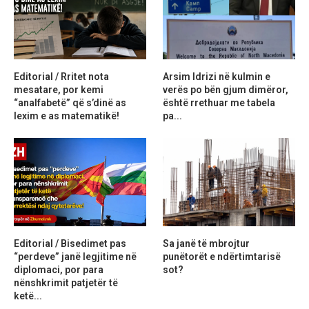
Editorial / Rritet nota
Arsim Idrizi në kulmin e
mesatare, por kemi
verës po bën gjum dimëror,
“analfabetë” që s’dinë as
është rrethuar me tabela
lexim e as matematikë!
pa...
Editorial / Bisedimet pas
Sa janë të mbrojtur
“perdeve” janë legjitime në
punëtorët e ndërtimtarisë
diplomaci, por para
sot?
nënshkrimit patjetër të
ketë...