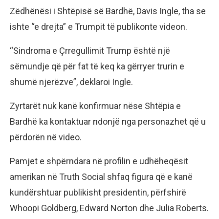
Zëdhënësi i Shtëpisë së Bardhë, Davis Ingle, tha se
ishte “e drejta” e Trumpit të publikonte videon.
“Sindroma e Çrregullimit Trump është një
sëmundje që për fat të keq ka gërryer trurin e
shumë njerëzve”, deklaroi Ingle.
Zyrtarët nuk kanë konfirmuar nëse Shtëpia e
Bardhë ka kontaktuar ndonjë nga personazhet që u
përdorën në video.
Pamjet e shpërndara në profilin e udhëheqësit
amerikan në Truth Social shfaq figura që e kanë
kundërshtuar publikisht presidentin, përfshirë
Whoopi Goldberg, Edward Norton dhe Julia Roberts.