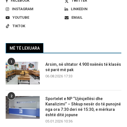
FACEBOOK
TWITTER
INSTAGRAM
LINKEDIN
YOUTUBE
EMAIL
TIKTOK
MË TË LEXUARA
1
Arsim, në shtator 4.900 nxënës të klasës
së parë më pak
06.08.2026 17:33
2
Sportelet e NP “Ujësjellësi dhe
Kanalizimi” – Shkup nesër do të punojnë
nga ora 7:30 deri në 15:30, e mërkura
është ditë jopune
05.01.2026 10:36