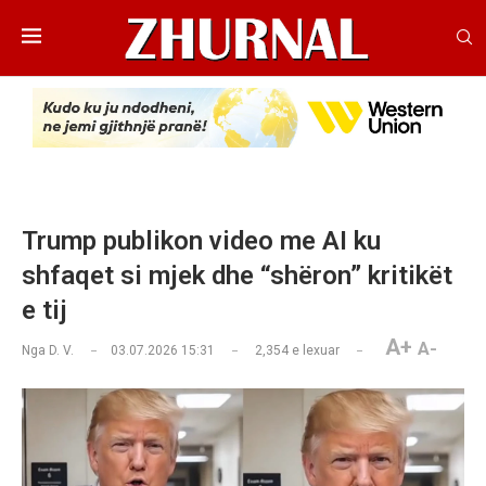
Trump publikon video me AI ku
shfaqet si mjek dhe “shëron” kritikët
e tij
A+
A-
Nga
D. V.
03.07.2026 15:31
2,354
e lexuar