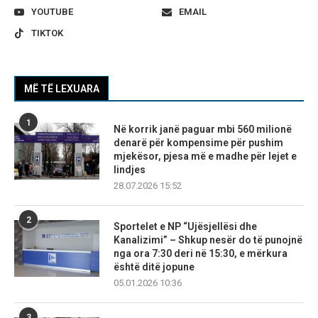
YOUTUBE
EMAIL
TIKTOK
MË TË LEXUARA
1
Në korrik janë paguar mbi 560 milionë
denarë për kompensime për pushim
mjekësor, pjesa më e madhe për lejet e
lindjes
28.07.2026 15:52
2
Sportelet e NP “Ujësjellësi dhe
Kanalizimi” – Shkup nesër do të punojnë
nga ora 7:30 deri në 15:30, e mërkura
është ditë jopune
05.01.2026 10:36
3