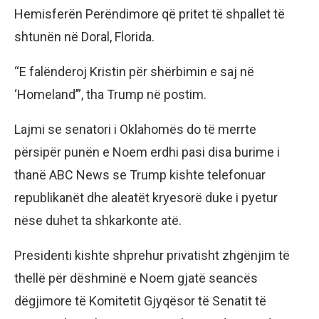
Hemisferën Perëndimore që pritet të shpallet të
shtunën në Doral, Florida.
“E falënderoj Kristin për shërbimin e saj në
‘Homeland’”, tha Trump në postim.
Lajmi se senatori i Oklahomës do të merrte
përsipër punën e Noem erdhi pasi disa burime i
thanë ABC News se Trump kishte telefonuar
republikanët dhe aleatët kryesorë duke i pyetur
nëse duhet ta shkarkonte atë.
Presidenti kishte shprehur privatisht zhgënjim të
thellë për dëshminë e Noem gjatë seancës
dëgjimore të Komitetit Gjyqësor të Senatit të