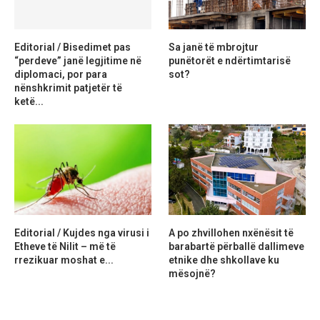
Editorial / Bisedimet pas
Sa janë të mbrojtur
“perdeve” janë legjitime në
punëtorët e ndërtimtarisë
diplomaci, por para
sot?
nënshkrimit patjetër të
ketë...
Editorial / Kujdes nga virusi i
A po zhvillohen nxënësit të
Etheve të Nilit – më të
barabartë përballë dallimeve
rrezikuar moshat e...
etnike dhe shkollave ku
mësojnë?