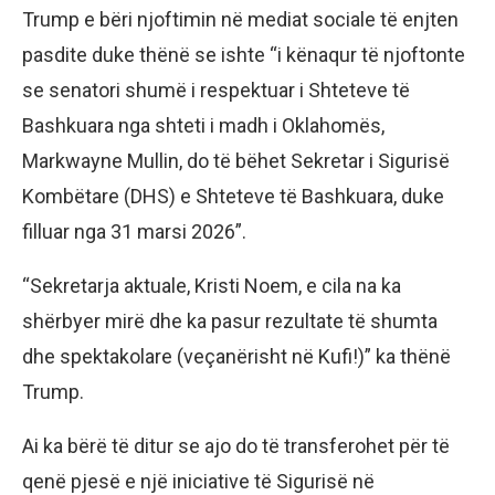
Trump e bëri njoftimin në mediat sociale të enjten
pasdite duke thënë se ishte “i kënaqur të njoftonte
se senatori shumë i respektuar i Shteteve të
Bashkuara nga shteti i madh i Oklahomës,
Markwayne Mullin, do të bëhet Sekretar i Sigurisë
Kombëtare (DHS) e Shteteve të Bashkuara, duke
filluar nga 31 marsi 2026”.
“Sekretarja aktuale, Kristi Noem, e cila na ka
shërbyer mirë dhe ka pasur rezultate të shumta
dhe spektakolare (veçanërisht në Kufi!)” ka thënë
Trump.
Ai ka bërë të ditur se ajo do të transferohet për të
qenë pjesë e një iniciative të Sigurisë në