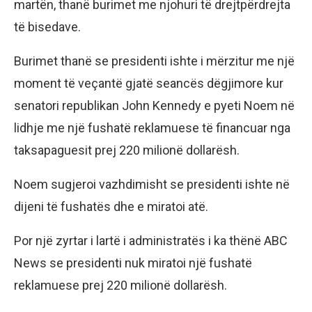
martën, thanë burimet me njohuri të drejtpërdrejta
të bisedave.
Burimet thanë se presidenti ishte i mërzitur me një
moment të veçantë gjatë seancës dëgjimore kur
senatori republikan John Kennedy e pyeti Noem në
lidhje me një fushatë reklamuese të financuar nga
taksapaguesit prej 220 milionë dollarësh.
Noem sugjeroi vazhdimisht se presidenti ishte në
dijeni të fushatës dhe e miratoi atë.
Por një zyrtar i lartë i administratës i ka thënë ABC
News se presidenti nuk miratoi një fushatë
reklamuese prej 220 milionë dollarësh.