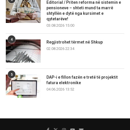
Editorial / Priten reforma në sistemin e
pensioneve – shteti mund ta marrë
shtyllën e dytë nga kursimet e
qytetarëve!
03.08.2026 15:00
4
Regjistrohet tërmet në Shkup
02.08.2026 22:34
5
DAP-i e fillon fazën e tretë të projektit
fatura elektronike
04.06.2026 13:52