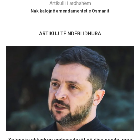
Artikulli i ardhshëm
Nuk kalojnë amendamentet e Osmanit
ARTIKUJ TË NDËRLIDHURA
Zelensky shkarkon ambasadorët në disa vende, mes