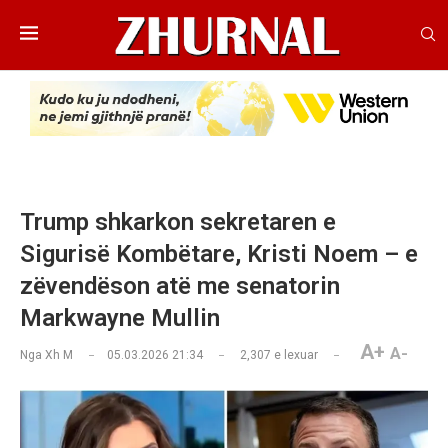
Trump shkarkon sekretaren e
Sigurisë Kombëtare, Kristi Noem – e
zëvendëson atë me senatorin
Markwayne Mullin
A+
A-
Nga
Xh M
05.03.2026 21:34
2,307
e lexuar