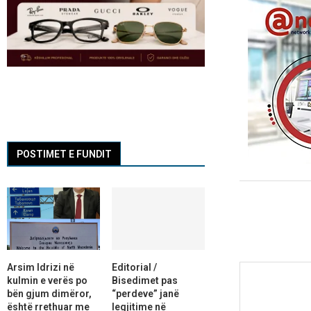
POSTIMET E FUNDIT
Arsim Idrizi në
Editorial /
kulmin e verës po
Bisedimet pas
bën gjum dimëror,
“perdeve” janë
është rrethuar me
legjitime në