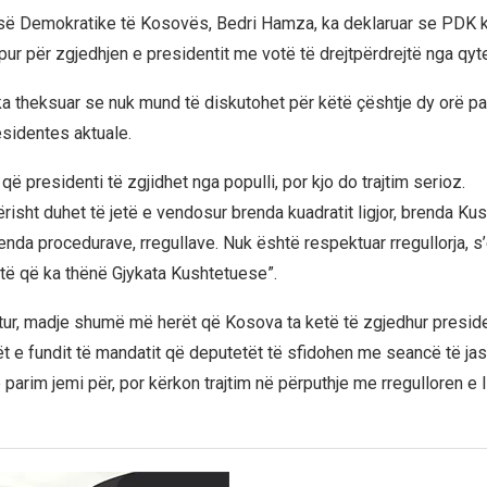
tisë Demokratike të Kosovës, Bedri Hamza, ka deklaruar se PDK 
ur për zgjedhjen e presidentit me votë të drejtpërdrejtë nga qyte
 ka theksuar se nuk mund të diskutohet për këtë çështje dy orë pa
esidentes aktuale.
që presidenti të zgjidhet nga populli, por kjo do trajtim serioz.
ht duhet të jetë e vendosur brenda kuadratit ligjor, brenda Ku
enda procedurave, rregullave. Nuk është respektuar rregullorja, s
të që ka thënë Gjykata Kushtetuese”.
tur, madje shumë më herët që Kosova ta ketë të zgjedhur presiden
rët e fundit të mandatit që deputetët të sfidohen me seancë të 
 parim jemi për, por kërkon trajtim në përputhje me rregulloren e l