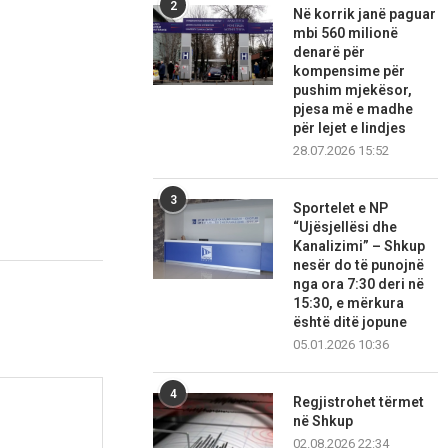
2
Në korrik janë paguar
mbi 560 milionë
denarë për
kompensime për
pushim mjekësor,
pjesa më e madhe
për lejet e lindjes
28.07.2026 15:52
3
Sportelet e NP
“Ujësjellësi dhe
Kanalizimi” – Shkup
nesër do të punojnë
nga ora 7:30 deri në
15:30, e mërkura
është ditë jopune
05.01.2026 10:36
4
Regjistrohet tërmet
në Shkup
02.08.2026 22:34