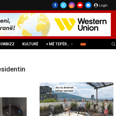
Login
HOWBIZZ
KULTURË
+ MË TEPËR…
esidentin