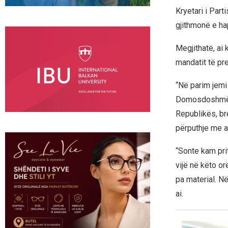
Kryetari i Par
gjithmonë e hap
Megjithatë, ai
mandatit të pr
“Në parim jemi 
Domosdoshmëris
Republikës, br
përputhje me a
“Sonte kam pri
vijë në këto o
pa material. Në
ai.