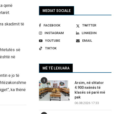
ka qenë
MEDIAT SOCIALE
tarët.
ra skadimit të
FACEBOOK
TWITTER
INSTAGRAM
LINKEDIN
YOUTUBE
EMAIL
TIKTOK
shtetutës së
’është në
MË TË LEXUARA
tin e jo të
1
jashtëzakonshme
Arsim, në shtator
4.900 nxënës të
igjet”, ka thënë
klasës së parë më
pak
06.08.2026 17:33