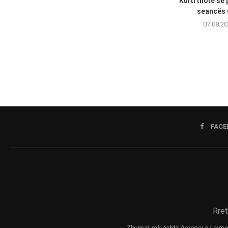
Kurti thotë se
seancës 
07.08.20
FACE
Rret
Zhurnal.mk është Agjenci e Lajme