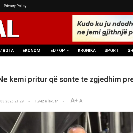
Privacy Policy
/ BOTA
EKONOMI
ED / OP
KRONIKA
SPORT
S
e kemi pritur që sonte te zgjedhim pr
A+
A-
.03.2026 21:29
1,942
e lexuar