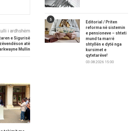
5
Editorial / Priten
reforma në sistemin
kulli i ardhshëm
e pensioneve – shteti
aren e Sigurisë
mund ta marrë
 zëvendëson atë
shtyllën e dytë nga
arkwayne Mullin
kursimet e
qytetarëve!
03.08.2026 15:00