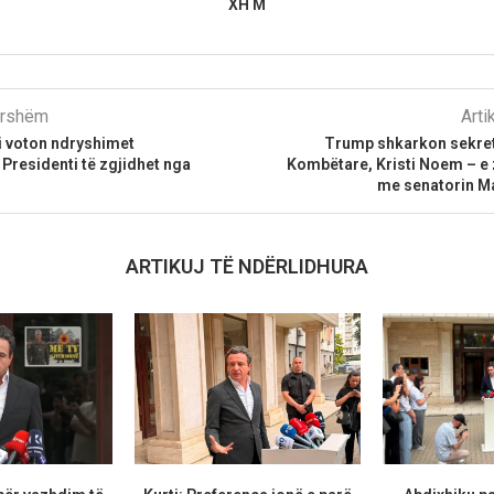
XH M
parshëm
Arti
i voton ndryshimet
Trump shkarkon sekret
Presidenti të zgjidhet nga
Kombëtare, Kristi Noem – e
me senatorin M
ARTIKUJ TË NDËRLIDHURA