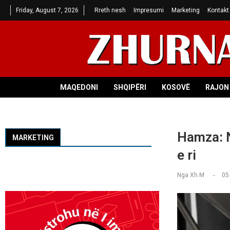
Friday, August 7, 2026
Rreth nesh
Impresumi
Marketing
Kontakt
MAQEDONI
SHQIPËRI
KOSOVË
RAJON 
Hamza: N
MARKETING
e ri
Nga
Xh M
05