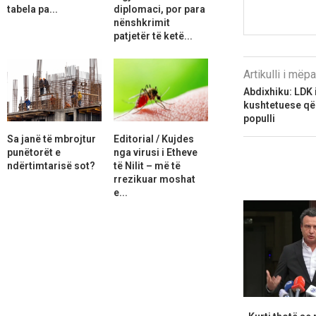
tabela pa...
diplomaci, por para
nënshkrimit
patjetër të ketë...
Artikulli i më
Abdixhiku: LDK 
kushtetuese që 
populli
Sa janë të mbrojtur
Editorial / Kujdes
punëtorët e
nga virusi i Etheve
ndërtimtarisë sot?
të Nilit – më të
rrezikuar moshat
e...