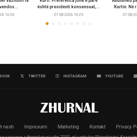
 për vazhdim të
Kurti: Preferenca jonë e parë
Abdixhiku p
vendos...
është presidenti konsensual,...
Kurtin: Në r
26 16:26
07.08.2026 16:25
07.08.2
BOOK
TWITTER
INSTAGRAM
YOUTUBE
h nesh
Impresumi
Marketing
Kontakt
Privacy P
ve e pavarur, e themeluar në vitin 2009, që e mbulon Maqedoninë, Kosovën,