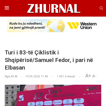
Turi i 83-të Çiklistik i
Shqipërisë/Samuel Fedor, i pari në
Elbasan
A+
A-
Nga
Xh M
19.05.2026 17:40
1,951
e lexuar