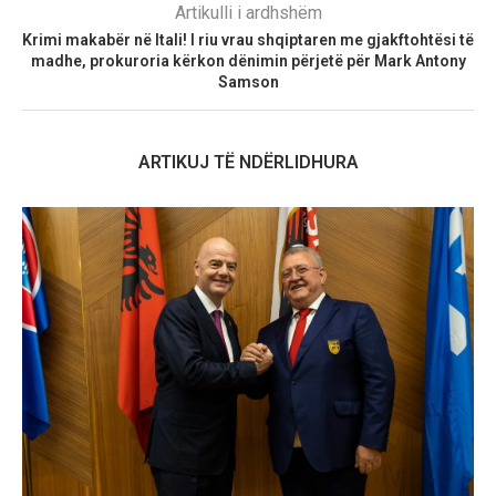
Artikulli i ardhshëm
Krimi makabër në Itali! I riu vrau shqiptaren me gjakftohtësi të
madhe, prokuroria kërkon dënimin përjetë për Mark Antony
Samson
ARTIKUJ TË NDËRLIDHURA