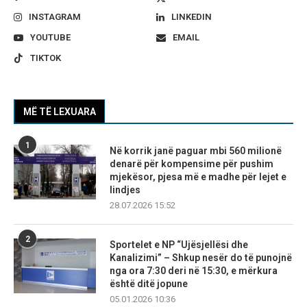
INSTAGRAM
LINKEDIN
YOUTUBE
EMAIL
TIKTOK
MË TË LEXUARA
1
Në korrik janë paguar mbi 560 milionë
denarë për kompensime për pushim
mjekësor, pjesa më e madhe për lejet e
lindjes
28.07.2026 15:52
2
Sportelet e NP “Ujësjellësi dhe
Kanalizimi” – Shkup nesër do të punojnë
nga ora 7:30 deri në 15:30, e mërkura
është ditë jopune
05.01.2026 10:36