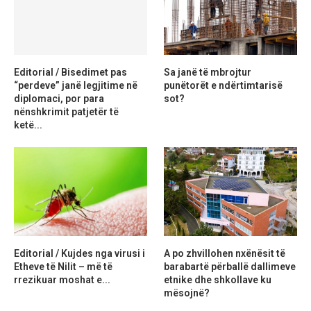
Editorial / Bisedimet pas
Sa janë të mbrojtur
“perdeve” janë legjitime në
punëtorët e ndërtimtarisë
diplomaci, por para
sot?
nënshkrimit patjetër të
ketë...
Editorial / Kujdes nga virusi i
A po zhvillohen nxënësit të
Etheve të Nilit – më të
barabartë përballë dallimeve
rrezikuar moshat e...
etnike dhe shkollave ku
mësojnë?