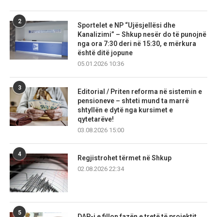
2
Sportelet e NP “Ujësjellësi dhe
Kanalizimi” – Shkup nesër do të punojnë
nga ora 7:30 deri në 15:30, e mërkura
është ditë jopune
05.01.2026 10:36
3
Editorial / Priten reforma në sistemin e
pensioneve – shteti mund ta marrë
shtyllën e dytë nga kursimet e
qytetarëve!
03.08.2026 15:00
4
Regjistrohet tërmet në Shkup
02.08.2026 22:34
5
DAP-i e fillon fazën e tretë të projektit