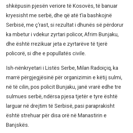
shkëpusin pjesën veriore të Kosovës, të banuar
kryesisht me serbë, dhe që atë t’ia bashkojnë
Serbisë, me ç’rast, si rezultat i dhunës së përdorur
ka mbetur i vdekur zyrtari policor, Afrim Bunjaku,
dhe është rrezikuar jeta e zyrtarëve të tjerë
policorë, si dhe e popullatës civile.
Ish-nënkryetari i Listës Serbe, Milan Radoiçiq, ka
marrë përgjegjësinë për organizimin e këtij sulmi,
në të cilin, pos policit Bunjaku, janë vrarë edhe tre
sulmues serbë, ndërsa pjesa tjetër e tyre është
larguar në drejtim të Serbisë, pasi paraprakisht
është strehuar për disa orë në Manastirin e
Banjskës.