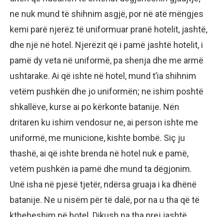
ne nuk mund të shihnim asgjë, por në atë mëngjes
kemi parë njerëz të uniformuar pranë hotelit, jashtë,
dhe një në hotel. Njerëzit që i pamë jashtë hotelit, i
pamë dy veta në uniformë, pa shenja dhe me armë
ushtarake. Ai që ishte në hotel, mund t’ia shihnim
vetëm pushkën dhe jo uniformën; ne ishim poshtë
shkallëve, kurse ai po kërkonte batanije. Nën
dritaren ku ishim vendosur ne, ai person ishte me
uniformë, me municione, kishte bombë. Siç ju
thashë, ai që ishte brenda në hotel nuk e pamë,
vetëm pushkën ia pamë dhe mund ta dëgjonim.
Unë isha në pjesë tjetër, ndërsa gruaja i ka dhënë
batanije. Ne u nisëm për të dalë, por na u tha që të
ktheheshim në hotel. Dikush na tha prej jashtë