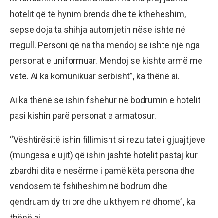
hotelit që të hynim brenda dhe të ktheheshim,
sepse doja ta shihja automjetin nëse ishte në
rregull. Personi që na tha mendoj se ishte një nga
personat e uniformuar. Mendoj se kishte armë me
vete. Ai ka komunikuar serbisht”, ka thënë ai.
Ai ka thënë se ishin fshehur në bodrumin e hotelit
pasi kishin parë personat e armatosur.
“Vështirësitë ishin fillimisht si rezultate i gjuajtjeve
(mungesa e ujit) që ishin jashtë hotelit pastaj kur
zbardhi dita e nesërme i pamë këta persona dhe
vendosem të fshiheshim në bodrum dhe
qëndruam dy tri ore dhe u kthyem në dhomë”, ka
thënë ai.