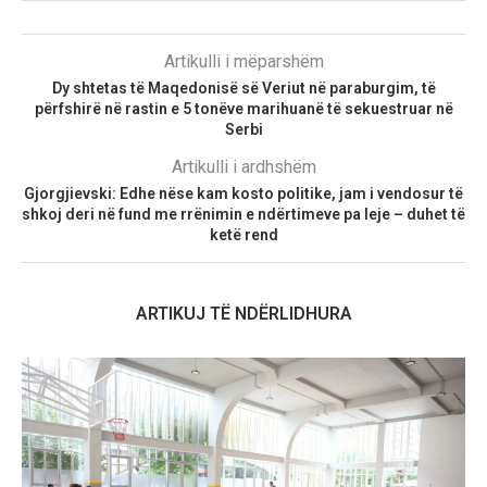
Artikulli i mëparshëm
Dy shtetas të Maqedonisë së Veriut në paraburgim, të
përfshirë në rastin e 5 tonëve marihuanë të sekuestruar në
Serbi
Artikulli i ardhshëm
Gjorgjievski: Edhe nëse kam kosto politike, jam i vendosur të
shkoj deri në fund me rrënimin e ndërtimeve pa leje – duhet të
ketë rend
ARTIKUJ TË NDËRLIDHURA