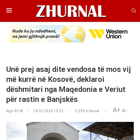
Unë prej asaj dite vendosa të mos vij
më kurrë në Kosovë, deklaroi
dëshmitari nga Maqedonia e Veriut
për rastin e Banjskës
A+
A-
Nga
Xh M
18.02.2026 19:52
3,339
e lexuar