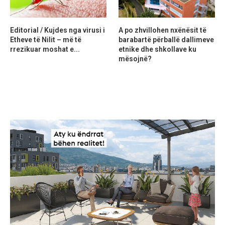
Editorial / Kujdes nga virusi i
A po zhvillohen nxënësit të
Etheve të Nilit – më të
barabartë përballë dallimeve
rrezikuar moshat e...
etnike dhe shkollave ku
mësojnë?