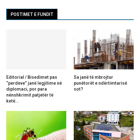
POSTIMET E FUNDIT
Editorial / Bisedimet pas
Sa janë të mbrojtur
“perdeve” janë legjitime në
punëtorët e ndërtimtarisë
diplomaci, por para
sot?
nënshkrimit patjetër të
ketë...