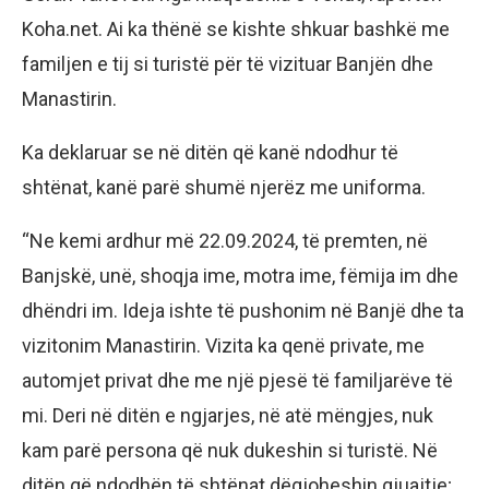
Koha.net. Ai ka thënë se kishte shkuar bashkë me
familjen e tij si turistë për të vizituar Banjën dhe
Manastirin.
Ka deklaruar se në ditën që kanë ndodhur të
shtënat, kanë parë shumë njerëz me uniforma.
“Ne kemi ardhur më 22.09.2024, të premten, në
Banjskë, unë, shoqja ime, motra ime, fëmija im dhe
dhëndri im. Ideja ishte të pushonim në Banjë dhe ta
vizitonim Manastirin. Vizita ka qenë private, me
automjet privat dhe me një pjesë të familjarëve të
mi. Deri në ditën e ngjarjes, në atë mëngjes, nuk
kam parë persona që nuk dukeshin si turistë. Në
ditën që ndodhën të shtënat dëgjoheshin gjuajtje;