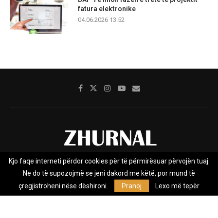
fatura elektronike
04.06.2026 13:52
Kjo faqe interneti përdor cookies për të përmirësuar përvojën tuaj.
Rreth nesh
Impresumi
Marketing
Kontakt
Ne do të supozojmë se jeni dakord me këtë, por mund të
Privacy Policy
çregjistroheni nëse dëshironi.
Pranoj
Lexo më tepër
Zhurnal.mk është Agjenci e Lajmeve e pavarur, e themeluar në vitin
2009, që e mbulon Maqedoninë, Kosovën, Shqipërinë edhe lajmet
nga bota.