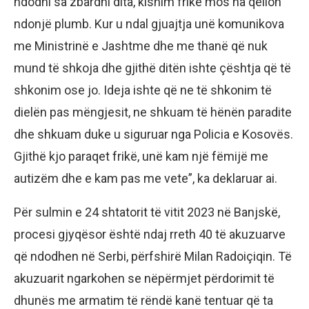
ndodhi sa zbardhi dita, kishim frikë mos na qëllon
ndonjë plumb. Kur u ndal gjuajtja unë komunikova
me Ministrinë e Jashtme dhe me thanë që nuk
mund të shkoja dhe gjithë ditën ishte çështja që të
shkonim ose jo. Ideja ishte që ne të shkonim të
dielën pas mëngjesit, ne shkuam të hënën paradite
dhe shkuam duke u siguruar nga Policia e Kosovës.
Gjithë kjo paraqet frikë, unë kam një fëmijë me
autizëm dhe e kam pas me vete”, ka deklaruar ai.
Për sulmin e 24 shtatorit të vitit 2023 në Banjskë,
procesi gjyqësor është ndaj rreth 40 të akuzuarve
që ndodhen në Serbi, përfshirë Milan Radoiçiqin. Të
akuzuarit ngarkohen se nëpërmjet përdorimit të
dhunës me armatim të rëndë kanë tentuar që ta