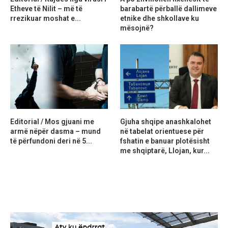
Etheve të Nilit – më të
barabartë përballë dallimeve
rrezikuar moshat e...
etnike dhe shkollave ku
mësojnë?
Editorial / Mos gjuani me
Gjuha shqipe anashkalohet
armë nëpër dasma – mund
në tabelat orientuese për
të përfundoni deri në 5...
fshatin e banuar plotësisht
me shqiptarë, Llojan, kur...