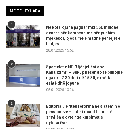
MË TË LEXUARA
1
Në korrik janë paguar mbi 560 milionë
denarë për kompensime për pushim
mjekësor, pjesa më e madhe për lejet e
lindjes
28.07.2026 15:52
2
Sportelet e NP “Ujësjellësi dhe
Kanalizimi” – Shkup nesër do të punojnë
nga ora 7:30 deri në 15:30, e mërkura
është ditë jopune
05.01.2026 10:36
3
Editorial / Priten reforma në sistemin e
pensioneve – shteti mund ta marrë
shtyllën e dytë nga kursimet e
qytetarëve!