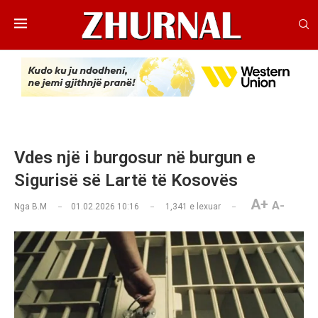
Vdes një i burgosur në burgun e
Sigurisë së Lartë të Kosovës
A+
A-
Nga
B.M
01.02.2026 10:16
1,341
e lexuar