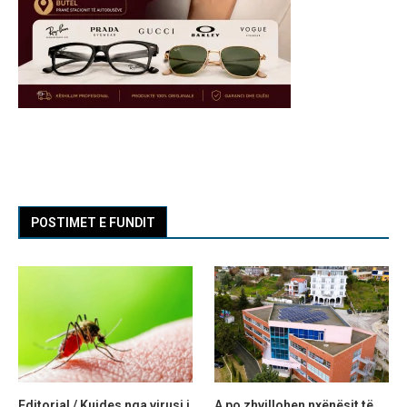
POSTIMET E FUNDIT
Editorial / Kujdes nga virusi i
A po zhvillohen nxënësit të