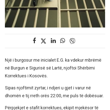
Një i burgosur me inicialet E.G. ka vdekur mbrëmë
në Burgun e Sigurisë së Lartë, njoftoi Shërbimi
Korrektues i Kosovës.
Sipas njoftimit zyrtar, i ndjeri u gjet i varur në
dhomën e tij rreth orës 22:00, me puls të dobësuar.
Përpjekjet e stafit korrektues, ekipit mjekësor të