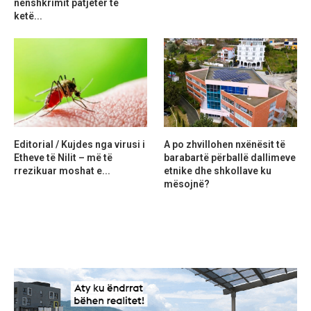
nënshkrimit patjetër të
ketë...
Editorial / Kujdes nga virusi i
A po zhvillohen nxënësit të
Etheve të Nilit – më të
barabartë përballë dallimeve
rrezikuar moshat e...
etnike dhe shkollave ku
mësojnë?