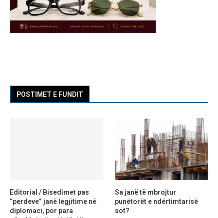
POSTIMET E FUNDIT
Editorial / Bisedimet pas
Sa janë të mbrojtur
“perdeve” janë legjitime në
punëtorët e ndërtimtarisë
diplomaci, por para
sot?