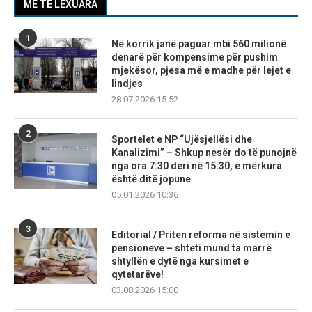
MË TË LEXUARA
1
Në korrik janë paguar mbi 560 milionë
denarë për kompensime për pushim
mjekësor, pjesa më e madhe për lejet e
lindjes
28.07.2026 15:52
2
Sportelet e NP “Ujësjellësi dhe
Kanalizimi” – Shkup nesër do të punojnë
nga ora 7:30 deri në 15:30, e mërkura
është ditë jopune
05.01.2026 10:36
3
Editorial / Priten reforma në sistemin e
pensioneve – shteti mund ta marrë
shtyllën e dytë nga kursimet e
qytetarëve!
03.08.2026 15:00