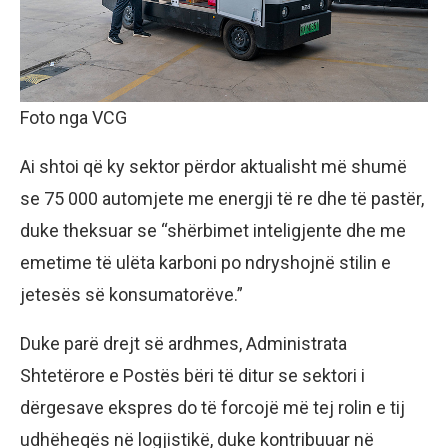
Foto nga VCG
Ai shtoi që ky sektor përdor aktualisht më shumë
se 75 000 automjete me energji të re dhe të pastër,
duke theksuar se “shërbimet inteligjente dhe me
emetime të ulëta karboni po ndryshojnë stilin e
jetesës së konsumatorëve.”
Duke parë drejt së ardhmes, Administrata
Shtetërore e Postës bëri të ditur se sektori i
dërgesave ekspres do të forcojë më tej rolin e tij
udhëheqës në logjistikë, duke kontribuuar në