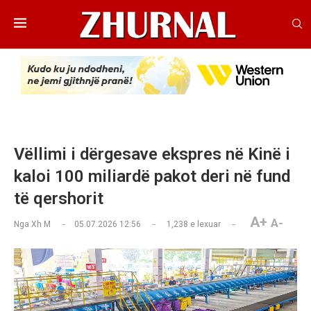
Vëllimi i dërgesave ekspres në Kinë i
kaloi 100 miliardë pakot deri në fund
të qershorit
A+
A-
Nga
Xh M
05.07.2026 12:56
1,238
e lexuar