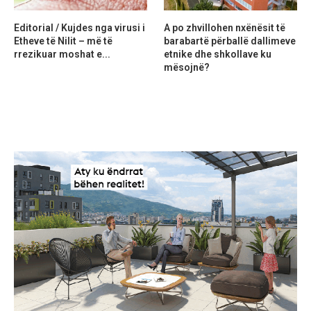
Editorial / Kujdes nga virusi i
A po zhvillohen nxënësit të
Etheve të Nilit – më të
barabartë përballë dallimeve
rrezikuar moshat e...
etnike dhe shkollave ku
mësojnë?