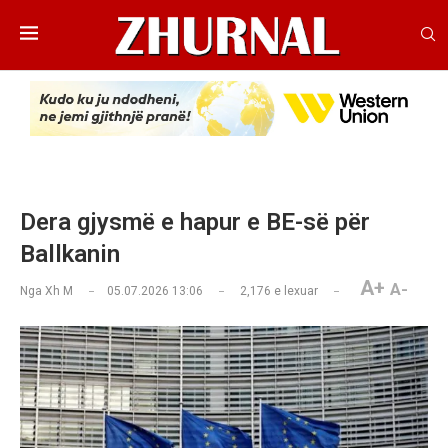
Dera gjysmë e hapur e BE-së për
Ballkanin
A+
A-
Nga
Xh M
05.07.2026 13:06
2,176
e lexuar