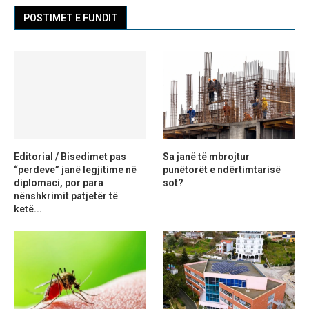
POSTIMET E FUNDIT
Editorial / Bisedimet pas
Sa janë të mbrojtur
“perdeve” janë legjitime në
punëtorët e ndërtimtarisë
diplomaci, por para
sot?
nënshkrimit patjetër të
ketë...