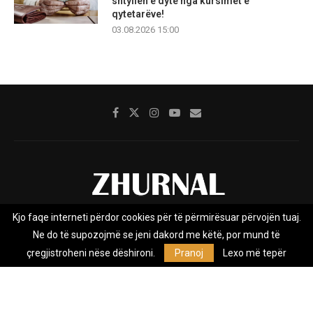
shtyllën e dytë nga kursimet e
qytetarëve!
03.08.2026 15:00
Kjo faqe interneti përdor cookies për të përmirësuar përvojën tuaj.
Rreth nesh
Impresumi
Marketing
Kontakt
Ne do të supozojmë se jeni dakord me këtë, por mund të
Privacy Policy
çregjistroheni nëse dëshironi.
Pranoj
Lexo më tepër
Zhurnal.mk është Agjenci e Lajmeve e pavarur, e themeluar në vitin
2009, që e mbulon Maqedoninë, Kosovën, Shqipërinë edhe lajmet
nga bota.