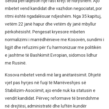
Serbia përfaqëson një rast krejt të ndryshëm. Ajo
mbetet vend kandidat dhe vazhdon negociatat, por
ritmi është ngadalësuar ndjeshëm. Nga 35 kapituj,
vetëm 22 janë hapur dhe vetëm dy janë mbyllur
përkohësisht. Pengesat kryesore mbeten
normalizimi i marrëdhënieve me Kosovën, sundimi i
ligjit dhe refuzimi për t’u harmonizuar me politikën
e jashtme të Bashkimit Evropian, sidomos lidhur
me Rusinë.
Kosova mbetet vendi më larg anëtarësimit. Dhjetë
vjet pas hyrjes në fuqi të Marrëveshjes së
Stabilizim-Asociimit, ajo ende nuk ka statusin e
vendit kandidat. Përveç reformave të brendshme
në drejtësi, administratë dhe luftën kundër