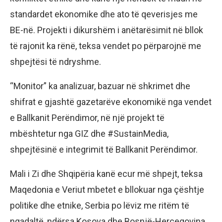
standardet ekonomike dhe ato të qeverisjes me
BE-në. Projekti i dikurshëm i anëtarësimit në bllok
të rajonit ka rënë, teksa vendet po përparojnë me
shpejtësi të ndryshme.
“Monitor” ka analizuar, bazuar në shkrimet dhe
shifrat e gjashtë gazetarëve ekonomikë nga vendet
e Ballkanit Perëndimor, në një projekt të
mbështetur nga GIZ dhe #SustainMedia,
shpejtësinë e integrimit të Ballkanit Perëndimor.
Mali i Zi dhe Shqipëria kanë ecur më shpejt, teksa
Maqedonia e Veriut mbetet e bllokuar nga çështje
politike dhe etnike, Serbia po lëviz me ritëm të
ngadaltë, ndërsa Kosova dhe Bosnjë-Hercegovina