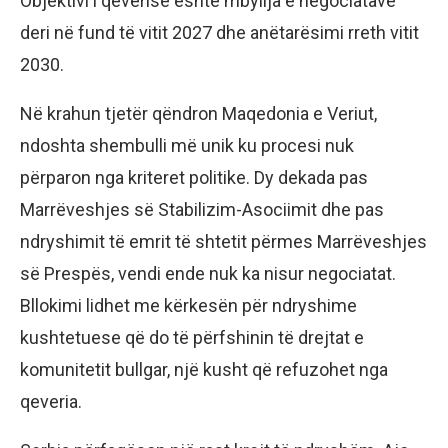
Objektivi i qeverisë është mbyllja e negociatave
deri në fund të vitit 2027 dhe anëtarësimi rreth vitit
2030.
Në krahun tjetër qëndron Maqedonia e Veriut,
ndoshta shembulli më unik ku procesi nuk
përparon nga kriteret politike. Dy dekada pas
Marrëveshjes së Stabilizim-Asociimit dhe pas
ndryshimit të emrit të shtetit përmes Marrëveshjes
së Prespës, vendi ende nuk ka nisur negociatat.
Bllokimi lidhet me kërkesën për ndryshime
kushtetuese që do të përfshinin të drejtat e
komunitetit bullgar, një kusht që refuzohet nga
qeveria.