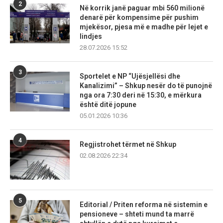
2
Në korrik janë paguar mbi 560 milionë
denarë për kompensime për pushim
mjekësor, pjesa më e madhe për lejet e
lindjes
28.07.2026 15:52
3
Sportelet e NP “Ujësjellësi dhe
Kanalizimi” – Shkup nesër do të punojnë
nga ora 7:30 deri në 15:30, e mërkura
është ditë jopune
05.01.2026 10:36
4
Regjistrohet tërmet në Shkup
02.08.2026 22:34
5
Editorial / Priten reforma në sistemin e
pensioneve – shteti mund ta marrë