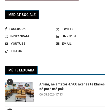
MEDIAT SOCIALE
FACEBOOK
TWITTER
INSTAGRAM
LINKEDIN
YOUTUBE
EMAIL
TIKTOK
MË TË LEXUARA
1
Arsim, në shtator 4.900 nxënës të klasës
së parë më pak
06.08.2026 17:33