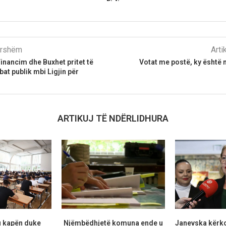
parshëm
Arti
inancim dhe Buxhet pritet të
Votat me postë, ky është n
at publik mbi Ligjin për
ARTIKUJ TË NDËRLIDHURA
u kapën duke
Njëmbëdhjetë komuna ende u
Janevska kërko