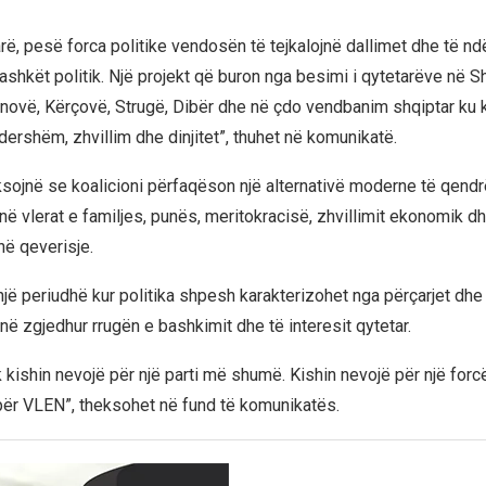
rë, pesë forca politike vendosën të tejkalojnë dallimet dhe të ndë
ashkët politik. Një projekt që buron nga besimi i qytetarëve në S
novë, Kërçovë, Strugë, Dibër dhe në çdo vendbanim shqiptar ku 
dershëm, zhvillim dhe dinjitet”, thuhet në komunikatë.
ojnë se koalicioni përfaqëson një alternativë moderne të qendrë
në vlerat e familjes, punës, meritokracisë, zhvillimit ekonomik d
në qeverisje.
një periudhë kur politika shpesh karakterizohet nga përçarjet dhe
në zgjedhur rrugën e bashkimit dhe të interesit qytetar.
k kishin nevojë për një parti më shumë. Kishin nevojë për një for
për VLEN”, theksohet në fund të komunikatës.