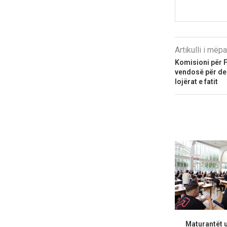
Artikulli i më
Komisioni për F
vendosë për deb
lojërat e fatit
Maturantët 