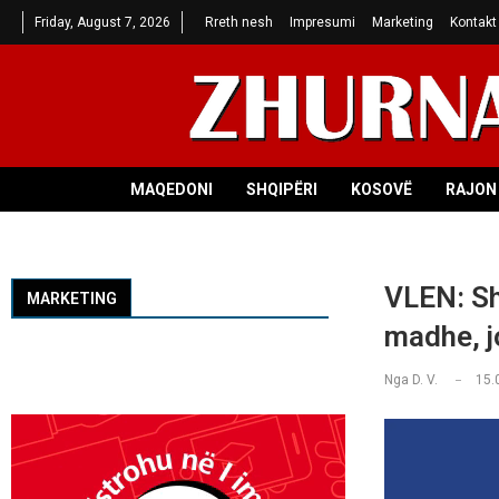
Friday, August 7, 2026
Rreth nesh
Impresumi
Marketing
Kontakt
MAQEDONI
SHQIPËRI
KOSOVË
RAJON 
VLEN: Sh
MARKETING
madhe, j
Nga
D. V.
15.