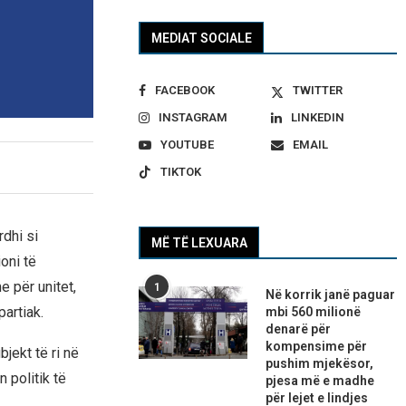
MEDIAT SOCIALE
FACEBOOK
TWITTER
INSTAGRAM
LINKEDIN
YOUTUBE
EMAIL
TIKTOK
rdhi si
MË TË LEXUARA
oni të
 për unitet,
1
Në korrik janë paguar
artiak.
mbi 560 milionë
denarë për
kompensime për
jekt të ri në
pushim mjekësor,
 politik të
pjesa më e madhe
për lejet e lindjes