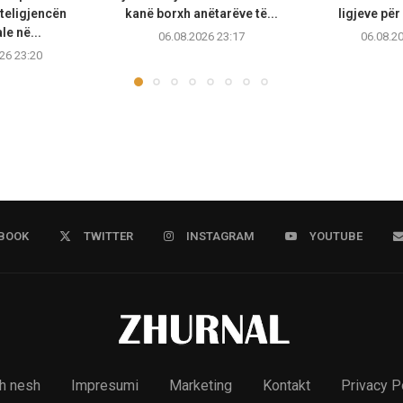
teligjencën
kanë borxh anëtarëve të...
ligjeve për
ale në...
06.08.2026 23:17
06.08.2
26 23:20
BOOK
TWITTER
INSTAGRAM
YOUTUBE
h nesh
Impresumi
Marketing
Kontakt
Privacy P