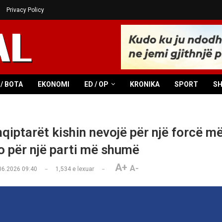
Privacy Policy
/ BOTA
EKONOMI
ED / OP
KRONIKA
SPORT
S
qiptarët kishin nevojë për një forcë më
o për një parti më shumë
A+
A-
06.2026 09:40
1,534
e lexuar