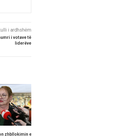
kulli i ardhshëm
umri i votave të
liderëve
n zhbllokimin e
Fajin po e kërkojnë në vendin e
LSDM akuzon 