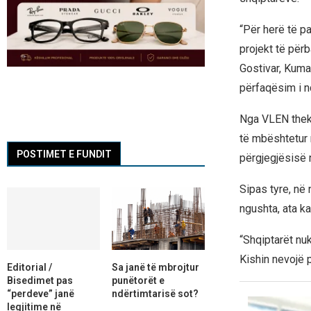
“Për herë të pa
projekt të përb
Gostivar, Kuma
përfaqësim i n
Nga VLEN theks
të mbështetur 
POSTIMET E FUNDIT
përgjegjësisë 
Sipas tyre, në 
ngushta, ata ka
“Shqiptarët nu
Kishin nevojë 
Editorial /
Sa janë të mbrojtur
Bisedimet pas
punëtorët e
“perdeve” janë
ndërtimtarisë sot?
legjitime në