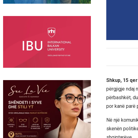
Shkup, 15 qe
përgjigje ndaj 
përbashkët, du
por kanë parë 
Në një komunika
skenën politike
shqiptarëve.