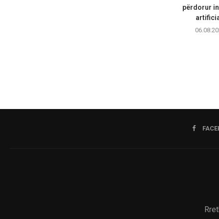
përdorur in
artifici
06.08.20
FACE
Rret