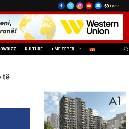
Login
HOWBIZZ
KULTURË
+ MË TEPËR…
 të