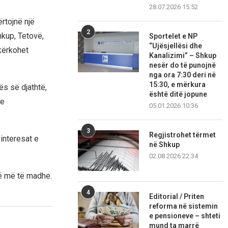
28.07.2026 15:52
rtojnë një
2
hkup, Tetovë,
Sportelet e NP
“Ujësjellësi dhe
kërkohet
Kanalizimi” – Shkup
nesër do të punojnë
nga ora 7:30 deri në
15:30, e mërkura
s së djathtë,
është ditë jopune
he
05.01.2026 10:36
3
Regjistrohet tërmet
 interesat e
në Shkup
02.08.2026 22:34
cë më të madhe.
4
Editorial / Priten
reforma në sistemin
e pensioneve – shteti
mund ta marrë