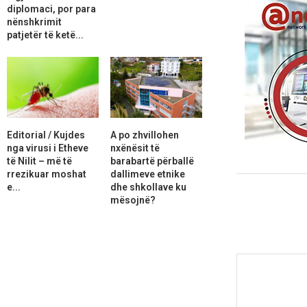
diplomaci, por para
nënshkrimit
patjetër të ketë...
Editorial / Kujdes
A po zhvillohen
nga virusi i Etheve
nxënësit të
të Nilit – më të
barabartë përballë
rrezikuar moshat
dallimeve etnike
e...
dhe shkollave ku
mësojnë?