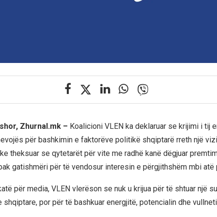
rshor, Zhurnal.mk –
Koalicioni VLEN ka deklaruar se krijimi i tij e
nevojës për bashkimin e faktorëve politikë shqiptarë rreth një vizi
ke theksuar se qytetarët për vite me radhë kanë dëgjuar premtime
pak gatishmëri për të vendosur interesin e përgjithshëm mbi atë p
të për media, VLEN vlerëson se nuk u krijua për të shtuar një sub
 shqiptare, por për të bashkuar energjitë, potencialin dhe vullnetin