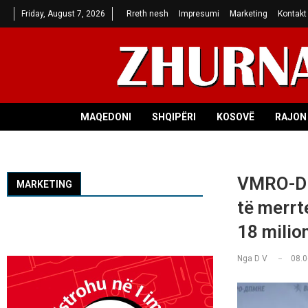
Friday, August 7, 2026
Rreth nesh
Impresumi
Marketing
Kontakt
MAQEDONI
SHQIPËRI
KOSOVË
RAJON 
VMRO-DPM
MARKETING
të merrt
18 milio
Nga
D V
08.0