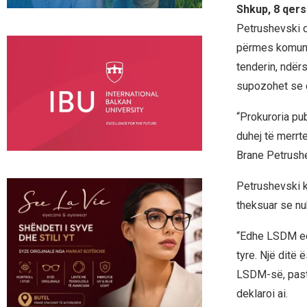
Shkup, 8 qers
Petrushevski d
përmes komunik
tenderin, ndër
supozohet se d
“Prokuroria pu
duhej të merrte
Brane Petrushe
Petrushevski k
theksuar se nu
“Edhe LSDM edh
tyre. Një ditë 
LSDM-së, pasta
deklaroi ai.