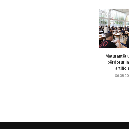
Maturantët 
përdorur in
artifici
06.08.20