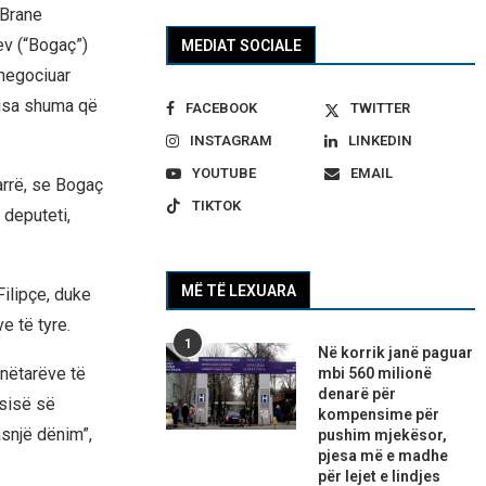
 Brane
ev (“Bogaç”)
MEDIAT SOCIALE
 negociuar
disa shuma që
FACEBOOK
TWITTER
INSTAGRAM
LINKEDIN
YOUTUBE
EMAIL
arrë, se Bogaç
TIKTOK
 deputeti,
MË TË LEXUARA
ilipçe, duke
e të tyre.
1
Në korrik janë paguar
nëtarëve të
mbi 560 milionë
denarë për
esisë së
kompensime për
asnjë dënim”,
pushim mjekësor,
pjesa më e madhe
për lejet e lindjes