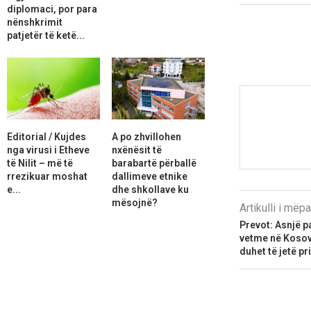
diplomaci, por para
nënshkrimit
patjetër të ketë...
Editorial / Kujdes
A po zhvillohen
nga virusi i Etheve
nxënësit të
të Nilit – më të
barabartë përballë
rrezikuar moshat
dallimeve etnike
e...
dhe shkollave ku
mësojnë?
Artikulli i më
Prevot: Asnjë p
vetme në Kosovë
duhet të jetë pr