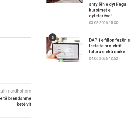
shtyllën e dytë nga
kursimet e
qytetarëve!
03.08.2026 15:00
5
DAP-i e fillon fazën e
tretë të projektit
fatura elektronike
04.06.2026 13:52
kulli i ardhshëm
je të brendshme
këtë vit