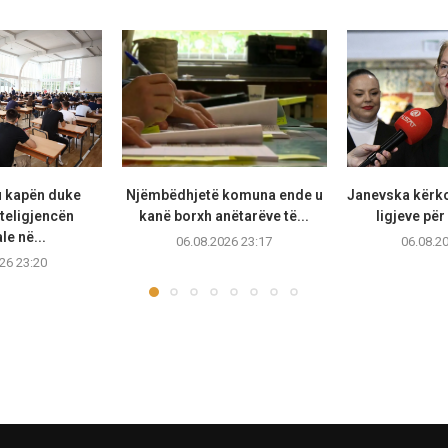
u kapën duke
Njëmbëdhjetë komuna ende u
Janevska kërko
teligjencën
kanë borxh anëtarëve të...
ligjeve për
ale në...
06.08.2026 23:17
06.08.2
26 23:20