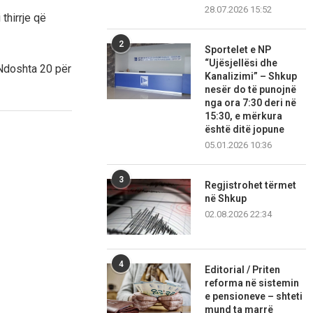
28.07.2026 15:52
thirrje që
2
Sportelet e NP
“Ujësjellësi dhe
 Ndoshta 20 për
Kanalizimi” – Shkup
nesër do të punojnë
nga ora 7:30 deri në
15:30, e mërkura
është ditë jopune
05.01.2026 10:36
3
Regjistrohet tërmet
në Shkup
02.08.2026 22:34
4
Editorial / Priten
reforma në sistemin
e pensioneve – shteti
mund ta marrë