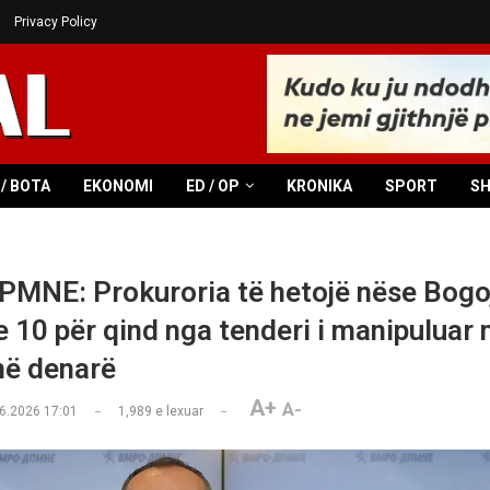
Privacy Policy
/ BOTA
EKONOMI
ED / OP
KRONIKA
SPORT
S
NE: Prokuroria të hetojë nëse Bogo
e 10 për qind nga tenderi i manipuluar 
në denarë
A+
A-
6.2026 17:01
1,989
e lexuar