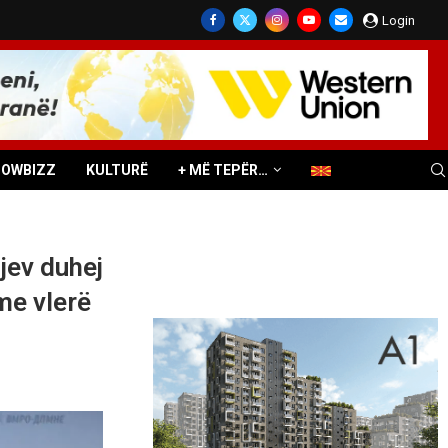
Login
HOWBIZZ
KULTURË
+ MË TEPËR…
jev duhej
me vlerë