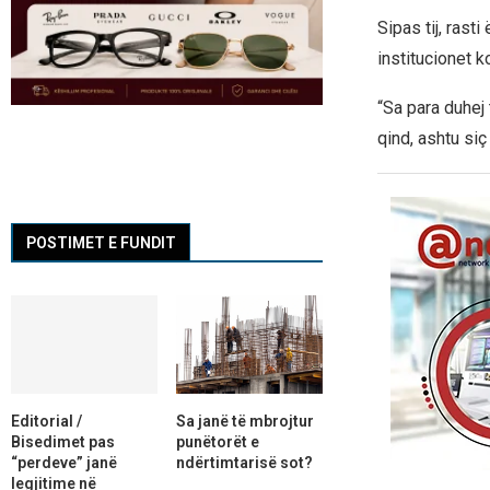
Sipas tij, rast
institucionet 
“Sa para duhej
qind, ashtu si
POSTIMET E FUNDIT
Editorial /
Sa janë të mbrojtur
Bisedimet pas
punëtorët e
“perdeve” janë
ndërtimtarisë sot?
legjitime në