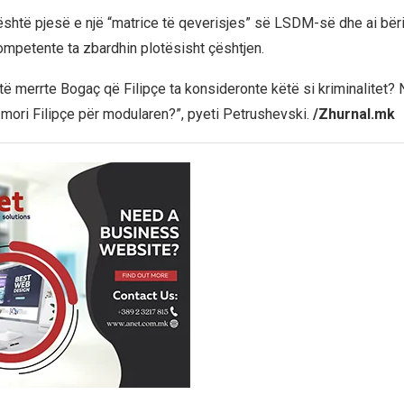
i është pjesë e një “matrice të qeverisjes” së LSDM-së dhe ai bëri 
kompetente ta zbardhin plotësisht çështjen.
 të merrte Bogaç që Filipçe ta konsideronte këtë si kriminalitet?
ç mori Filipçe për modularen?”, pyeti Petrushevski.
/Zhurnal.mk