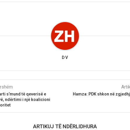
D V
parshëm
Arti
arti s’mund të qeverisë e
Hamza: PDK shkon në zgjedh
, ndërtimi i një koalicioni
ioritet
ARTIKUJ TË NDËRLIDHURA