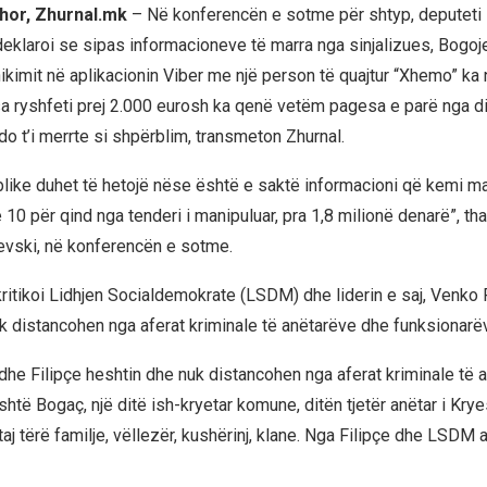
hor, Zhurnal.mk
– Në konferencën e sotme për shtyp, deputeti
eklaroi se sipas informacioneve të marra nga sinjalizues, Bogoj
imit në aplikacionin Viber me një person të quajtur “Xhemo” ka
sa ryshfeti prej 2.000 eurosh ka qenë vetëm pagesa e parë nga 
o t’i merrte si shpërblim, transmeton Zhurnal.
blike duhet të hetojë nëse është e saktë informacioni që kemi m
 10 për qind nga tenderi i manipuluar, pra 1,8 milionë denarë”, tha
vski, në konferencën e sotme.
ritikoi Lidhjen Socialdemokrate (LSDM) dhe liderin e saj, Venko F
k distancohen nga aferat kriminale të anëtarëve dhe funksionarëv
e Filipçe heshtin dhe nuk distancohen nga aferat kriminale të a
është Bogaç, një ditë ish-kryetar komune, ditën tjetër anëtar i Kry
j tërë familje, vëllezër, kushërinj, klane. Nga Filipçe dhe LSDM 