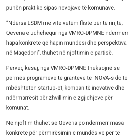
punën praktike sipas nevojave të komunave.
“Ndërsa LSDM me vite vetëm fliste për të rinjtë,
Qeveria e udhëhequr nga VMRO‑DPMNE ndërmerr
hapa konkretë që hapin mundësi dhe perspektiva
në Maqedoni”, thuhet në njoftimin e partisë.
Përveç kësaj, nga VMRO‑DPMNE theksojnë se
përmes programeve të granteve të INOVA‑s do të
mbështeten startup‑et, kompanitë inovative dhe
ndërmarrësit për zhvillimin e zgjidhjeve për
komunat.
Në njoftim thuhet se Qeveria po ndërmerr masa
konkrete për përmirësimin e mundësive për të