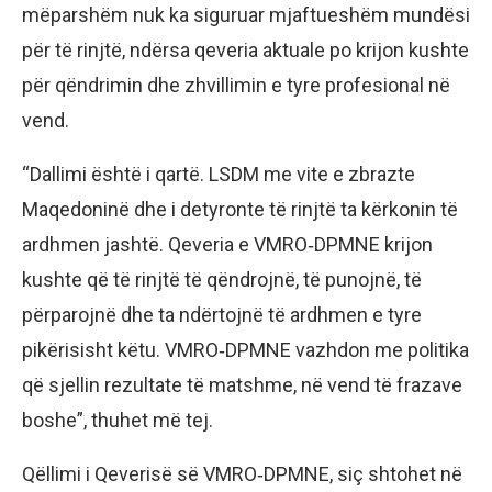
mëparshëm nuk ka siguruar mjaftueshëm mundësi
për të rinjtë, ndërsa qeveria aktuale po krijon kushte
për qëndrimin dhe zhvillimin e tyre profesional në
vend.
“Dallimi është i qartë. LSDM me vite e zbrazte
Maqedoninë dhe i detyronte të rinjtë ta kërkonin të
ardhmen jashtë. Qeveria e VMRO‑DPMNE krijon
kushte që të rinjtë të qëndrojnë, të punojnë, të
përparojnë dhe ta ndërtojnë të ardhmen e tyre
pikërisisht këtu. VMRO‑DPMNE vazhdon me politika
që sjellin rezultate të matshme, në vend të frazave
boshe”, thuhet më tej.
Qëllimi i Qeverisë së VMRO‑DPMNE, siç shtohet në