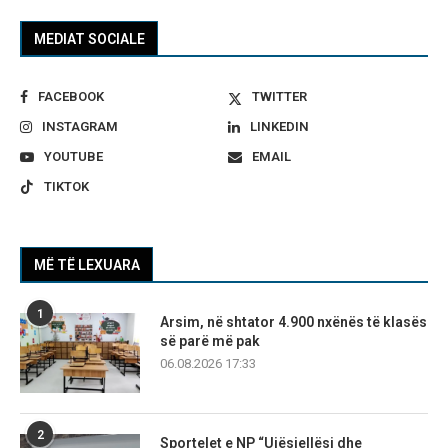
MEDIAT SOCIALE
FACEBOOK
TWITTER
INSTAGRAM
LINKEDIN
YOUTUBE
EMAIL
TIKTOK
MË TË LEXUARA
1
Arsim, në shtator 4.900 nxënës të klasës
së parë më pak
06.08.2026 17:33
2
Sportelet e NP “Ujësjellësi dhe