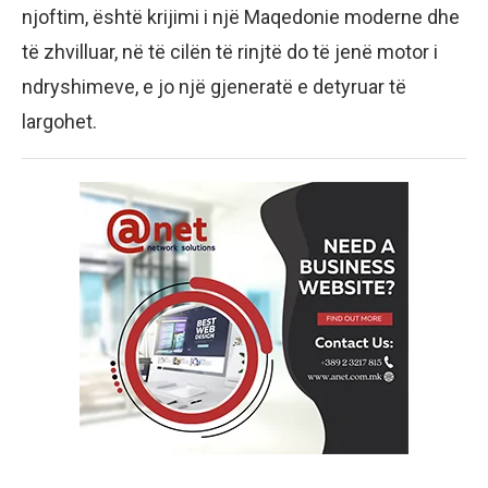
njoftim, është krijimi i një Maqedonie moderne dhe
të zhvilluar, në të cilën të rinjtë do të jenë motor i
ndryshimeve, e jo një gjeneratë e detyruar të
largohet.