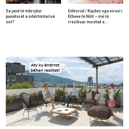
Sa janë të mbrojtur
Editorial / Kujdes nga virusi i
punëtorët e ndërtimtarisë
Etheve të Nilit – më të
sot?
rrezikuar moshat e...