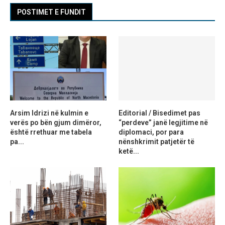
POSTIMET E FUNDIT
Arsim Idrizi në kulmin e
Editorial / Bisedimet pas
verës po bën gjum dimëror,
“perdeve” janë legjitime në
është rrethuar me tabela
diplomaci, por para
pa...
nënshkrimit patjetër të
ketë...