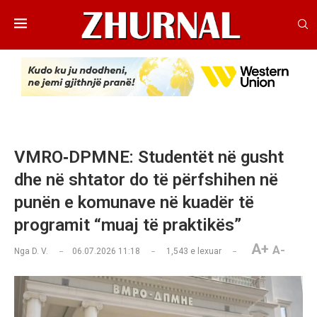
VMRO‑DPMNE: Studentët në gusht
dhe në shtator do të përfshihen në
punën e komunave në kuadër të
programit “muaj të praktikës”
A+
A-
Nga
D. V.
06.07.2026 11:18
1,543
e lexuar