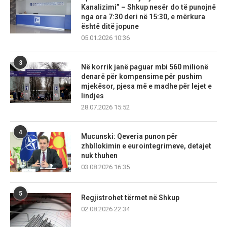
Kanalizimi” – Shkup nesër do të punojnë
nga ora 7:30 deri në 15:30, e mërkura
është ditë jopune
05.01.2026 10:36
3
Në korrik janë paguar mbi 560 milionë
denarë për kompensime për pushim
mjekësor, pjesa më e madhe për lejet e
lindjes
28.07.2026 15:52
4
Mucunski: Qeveria punon për
zhbllokimin e eurointegrimeve, detajet
nuk thuhen
03.08.2026 16:35
5
Regjistrohet tërmet në Shkup
02.08.2026 22:34