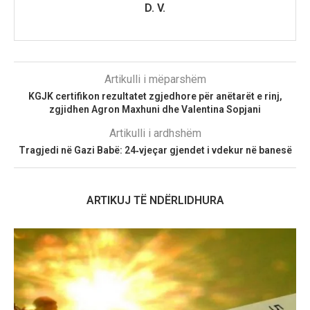
D. V.
Artikulli i mëparshëm
KGJK certifikon rezultatet zgjedhore për anëtarët e rinj,
zgjidhen Agron Maxhuni dhe Valentina Sopjani
Artikulli i ardhshëm
Tragjedi në Gazi Babë: 24‑vjeçar gjendet i vdekur në banesë
ARTIKUJ TË NDËRLIDHURA