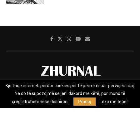
Kjo faqe interneti përdor cookies për të përmirësuar përvojën tuaj.
Rreth nesh
Impresumi
Marketing
Kontakt
Ne do të supozojmë se jeni dakord me këtë, por mund të
Privacy Policy
çregjistroheni nëse dëshironi.
Pranoj
Lexo më tepër
Zhurnal.mk është Agjenci e Lajmeve e pavarur, e themeluar në vitin
2009, që e mbulon Maqedoninë, Kosovën, Shqipërinë edhe lajmet
nga bota.
@2026 - All Right Reserved. Designed and Developed by
Anet.Com.Mk