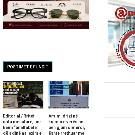
POSTIMET E FUNDIT
Editorial / Rritet
Arsim Idrizi në
nota mesatare, por
kulmin e verës po
kemi “analfabetë”
bën gjum dimëror,
që s’dinë as lexim e
është rrethuar me