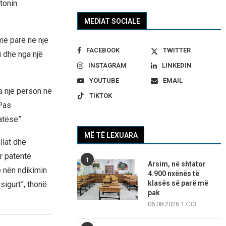
jtonin
MEDIAT SOCIALE
 më parë në një
FACEBOOK
TWITTER
i dhe nga një
INSTAGRAM
LINKEDIN
YOUTUBE
EMAIL
a një person në
TIKTOK
 Pas
atëse”.
MË TË LEXUARA
llat dhe
r patentë
1
Arsim, në shtator
 nën ndikimin
4.900 nxënës të
klasës së parë më
sigurt”, thonë
pak
06.08.2026 17:33