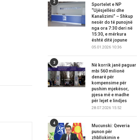
2
Sportelet e NP
“Ujësjellësi dhe
Kanalizimi” – Shkup
nesër do të punojnë
nga ora 7:30 deri në
15:30, e mërkura
është ditë jopune
05.01.2026 10:36
3
Në korrik janë paguar
mbi 560 milionë
denarë për
kompensime për
pushim mjekësor,
pjesa më e madhe
për lejet e lindjes
28.07.2026 15:52
4
Mucunski: Qeveria
punon për
zhbllokimin e