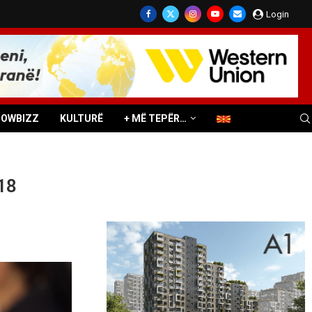
Login
HOWBIZZ
KULTURË
+ MË TEPËR…
18