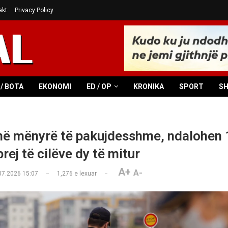
akt
Privacy Policy
/ BOTA
EKONOMI
ED / OP
KRONIKA
SPORT
S
në mënyrë të pakujdesshme, ndalohen 
rej të cilëve dy të mitur
A+
A-
07.2026 15:07
1,276
e lexuar