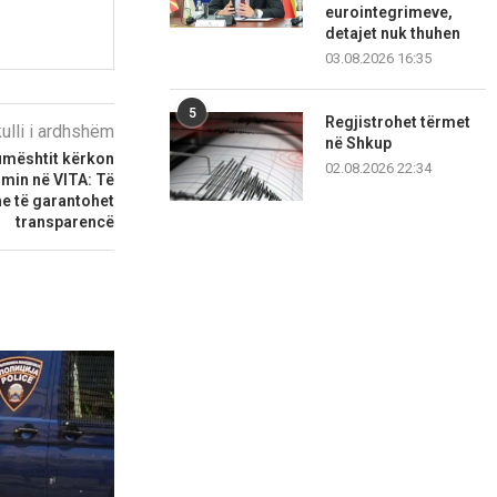
eurointegrimeve,
detajet nuk thuhen
03.08.2026 16:35
5
Regjistrohet tërmet
kulli i ardhshëm
në Shkup
umështit kërkon
02.08.2026 22:34
imin në VITA: Të
e të garantohet
transparencë