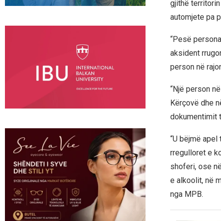
gjithë territor
automjete pa pa
“Pesë persona n
aksident rrugor
person në rajo
“Një person në
Kërçovë dhe në
dokumentimit t
“U bëjmë apel 
rregulloret e k
shoferi, ose n
e alkoolit, në
nga MPB.