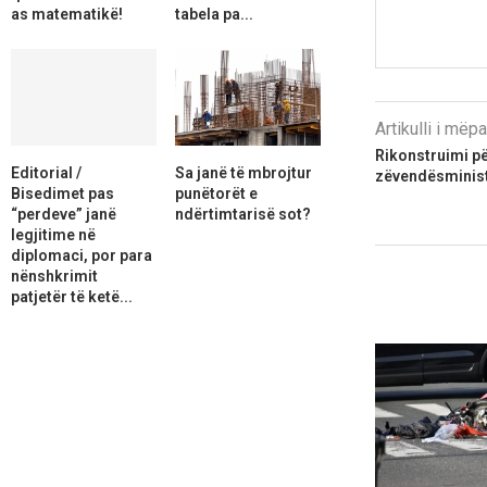
as matematikë!
tabela pa...
Artikulli i më
Rikonstruimi p
Editorial /
Sa janë të mbrojtur
zëvendësministr
Bisedimet pas
punëtorët e
“perdeve” janë
ndërtimtarisë sot?
legjitime në
diplomaci, por para
nënshkrimit
patjetër të ketë...