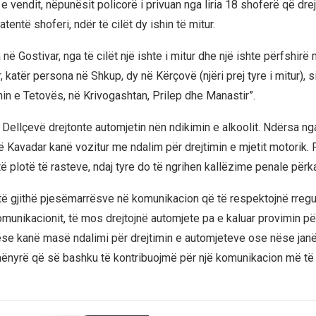
in e vendit, nëpunësit policorë i privuan nga liria 18 shoferë që dre
tentë shoferi, ndër të cilët dy ishin të mitur.
ë Gostivar, nga të cilët një ishte i mitur dhe një ishte përfshirë
, katër persona në Shkup, dy në Kërçovë (njëri prej tyre i mitur), s
nin e Tetovës, në Krivogashtan, Prilep dhe Manastir”.
 Dellçevë drejtonte automjetin nën ndikimin e alkoolit. Ndërsa ng
 Kavadar kanë vozitur me ndalim për drejtimin e mjetit motorik.
ë plotë të rasteve, ndaj tyre do të ngrihen kallëzime penale përk
të gjithë pjesëmarrësve në komunikacion që të respektojnë rregu
omunikacionit, të mos drejtojnë automjete pa e kaluar provimin pë
ëse kanë masë ndalimi për drejtimin e automjeteve ose nëse janë
 mënyrë që së bashku të kontribuojmë për një komunikacion më të 