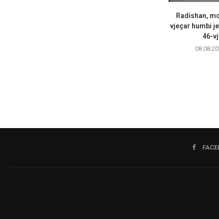
Radishan, mot
vjeçar humbi je
46-vj
08.08.20
FACE