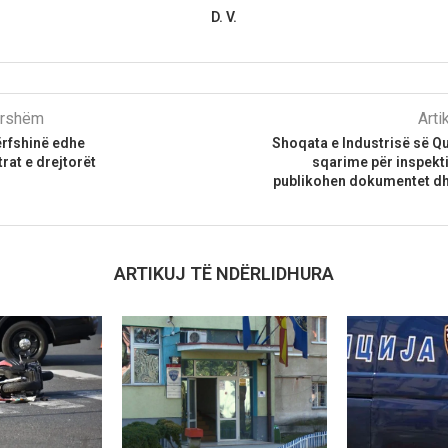
D. V.
parshëm
Arti
ërfshinë edhe
Shoqata e Industrisë së Q
at e drejtorët
sqarime për inspekt
publikohen dokumentet dh
ARTIKUJ TË NDËRLIDHURA