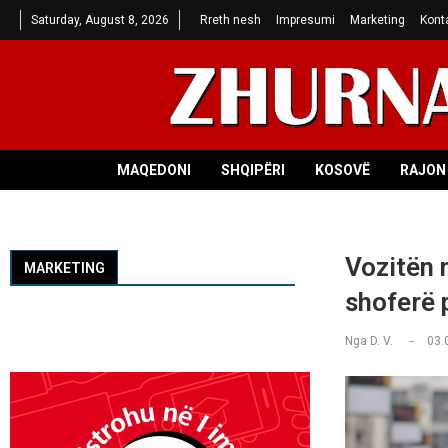
Saturday, August 8, 2026
Rreth nesh
Impresumi
Marketing
Kont
MAQEDONI
SHQIPËRI
KOSOVË
RAJON 
Vozitën 
MARKETING
shoferë p
Nga
D. V.
03.