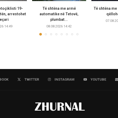
oçiklisti 19-
Të shtëna me armë
Të shtëna me 
tën, arrestohet
automatike në Tetovë,
qëllohe
eçari
plumbat...
07.08.2
26 14:49
08.08.2026 14:42
BOOK
TWITTER
INSTAGRAM
YOUTUBE