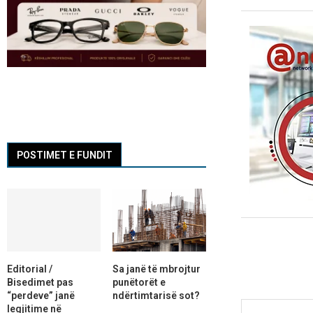
POSTIMET E FUNDIT
Editorial /
Sa janë të mbrojtur
Bisedimet pas
punëtorët e
“perdeve” janë
ndërtimtarisë sot?
legjitime në