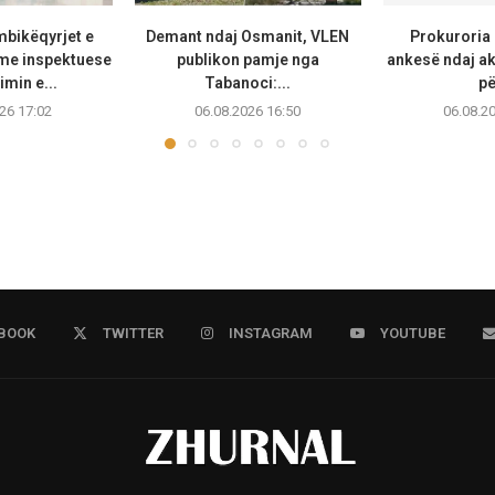
bikëqyrjet e
Demant ndaj Osmanit, VLEN
Prokuroria 
me inspektuese
publikon pamje nga
ankesë ndaj ak
imin e...
Tabanoci:...
pë
26 17:02
06.08.2026 16:50
06.08.2
BOOK
TWITTER
INSTAGRAM
YOUTUBE