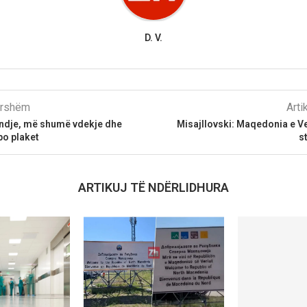
D. V.
parshëm
Arti
indje, më shumë vdekje dhe
Misajllovski: Maqedonia e Ve
po plaket
s
ARTIKUJ TË NDËRLIDHURA