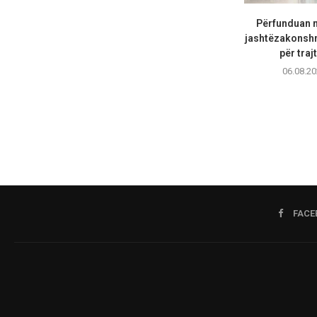
Përfunduan m
jashtëzakonsh
për trajt
06.08.20
FACE