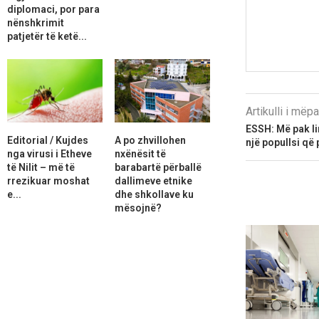
diplomaci, por para
nënshkrimit
patjetër të ketë...
Artikulli i më
ESSH: Më pak l
Editorial / Kujdes
A po zhvillohen
një popullsi që 
nga virusi i Etheve
nxënësit të
të Nilit – më të
barabartë përballë
rrezikuar moshat
dallimeve etnike
e...
dhe shkollave ku
mësojnë?