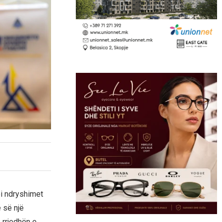
i ndryshimet
 së një
 rrjedhën e