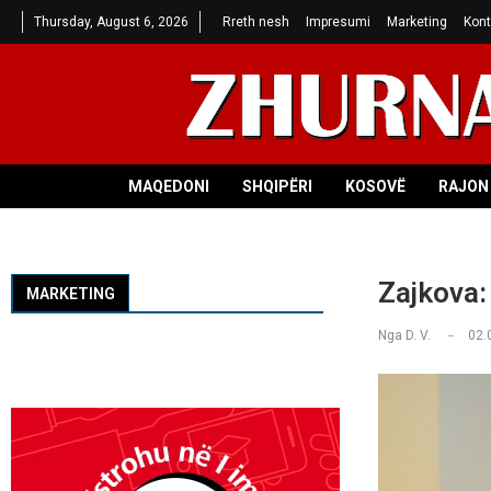
Thursday, August 6, 2026
Rreth nesh
Impresumi
Marketing
Kont
MAQEDONI
SHQIPËRI
KOSOVË
RAJON 
Zajkova:
MARKETING
Nga
D. V.
02.