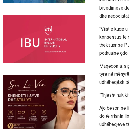
bisedimeve der
dhe negociatat 
“Vijat e kuqe 
konsensus të m
theksuar se PLD
pothuajse çdo 
Maqedonia, siç 
tyre në mënyrë 
udhëheqësit për
“Thjesht nuk ki
Ajo beson se l
do të rrisnin l
udhëheqjeve të