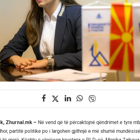
ik, Zhurnal.mk –
Në vend që të përcaktojnë qëndrimet e tyre mb
hor, partitë politike po i largohen gjithnjë e më shumë mundësisë
të gjerë. Kështu e vlerëson kryetarja e PLD-së, Monika Zajkova,