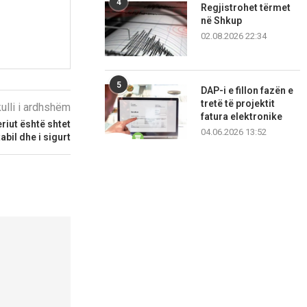
4
Regjistrohet tërmet
në Shkup
02.08.2026 22:34
5
DAP-i e fillon fazën e
tretë të projektit
kulli i ardhshëm
fatura elektronike
riut është shtet
04.06.2026 13:52
tabil dhe i sigurt