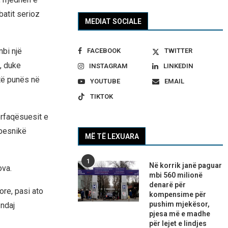
atit serioz
MEDIAT SOCIALE
bi një
FACEBOOK
TWITTER
, duke
INSTAGRAM
LINKEDIN
 të punës në
YOUTUBE
EMAIL
TIKTOK
ërfaqësuesit e
 besnikë
MË TË LEXUARA
1
Në korrik janë paguar
ova.
mbi 560 milionë
denarë për
re, pasi ato
kompensime për
pushim mjekësor,
 ndaj
pjesa më e madhe
për lejet e lindjes