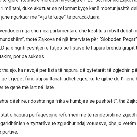
i më tani, duke akuzuar se reformat kyçe kanë mbetur jashtë deb
janë ngarkuar me “vija të kuqe” të paracaktuara.
u vendosën nga shumica parlamentare dhe kështu u mbyll debati m
undshëm”, thotë Zajkova në një intervistë për “Sloboden Peçat”
-ja e ngriti çështjen e futjes së listave të hapura brenda grupit
takim, por pa sukses.
tha ajo, ka nevojë për lista të hapura, që qytetarët të zgjedhin p
që t’i jepet fund atij sulltanati udhëheqës, ku të gjithë do t’i jenë
 të qenë më lart në listë.
shte dëshirë, ndoshta nga frika e humbjes së pushtetit”, tha Zajk
istat e hapura përfaqësojnë reformën më të rëndësishme zgjedho
logaridhënien e zyrtarëve të zgjedhur ndaj votuesve, dhe jo vetëm
 partive.