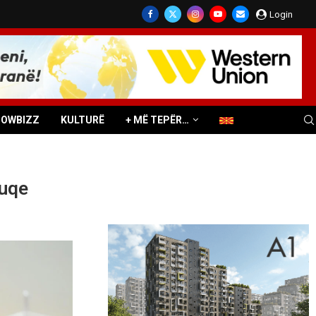
Login
HOWBIZZ
KULTURË
+ MË TEPËR…
kuqe