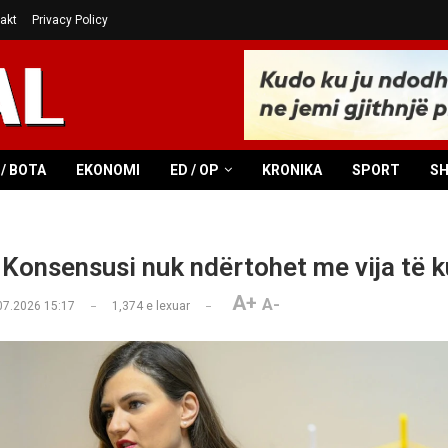
akt
Privacy Policy
/ BOTA
EKONOMI
ED / OP
KRONIKA
SPORT
S
 Konsensusi nuk ndërtohet me vija të 
A+
A-
07.2026 15:17
1,374
e lexuar