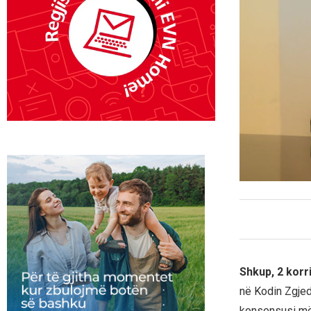
Shkup, 2 korr
në Kodin Zgjed
konsensusi më 