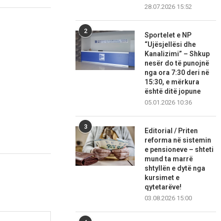
28.07.2026 15:52
2
Sportelet e NP
“Ujësjellësi dhe
Kanalizimi” – Shkup
nesër do të punojnë
nga ora 7:30 deri në
15:30, e mërkura
është ditë jopune
05.01.2026 10:36
3
Editorial / Priten
reforma në sistemin
e pensioneve – shteti
mund ta marrë
shtyllën e dytë nga
kursimet e
qytetarëve!
03.08.2026 15:00