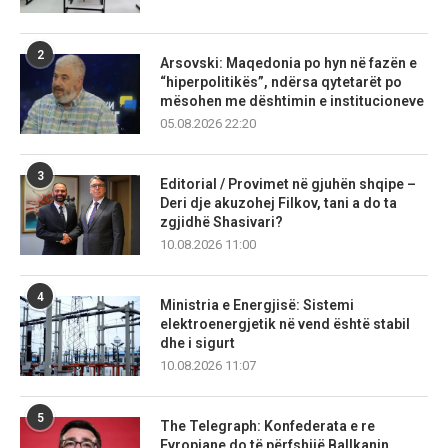
2
Arsovski: Maqedonia po hyn në fazën e
“hiperpolitikës”, ndërsa qytetarët po
mësohen me dështimin e institucioneve
05.08.2026 22:20
3
Editorial / Provimet në gjuhën shqipe –
Deri dje akuzohej Filkov, tani a do ta
zgjidhë Shasivari?
10.08.2026 11:00
4
Ministria e Energjisë: Sistemi
elektroenergjetik në vend është stabil
dhe i sigurt
10.08.2026 11:07
5
The Telegraph: Konfederata e re
Evropiane do të përfshijë Ballkanin