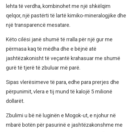
lehta të verdha, kombinohet me një shkëlqim
qelqor, një pastërti të lartë kimiko-mineralogjike dhe
një transparencë mesatare.
Këto cilësi janë shumë të rralla për një gur me
përmasa kaq të mëdha dhe e bëjnë atë
jashtëzakonisht të veçantë krahasuar me shumë
gurë të tjerë të zbuluar më parë.
Sipas vlerësimeve të para, edhe para prerjes dhe
përpunimit, vlera e tij mund të kalojë 5 milionë
dollarët.
Zbulimi u bë në luginën e Mogok-ut, e njohur në
mbarë botën për pasurinë e jashtëzakonshme me