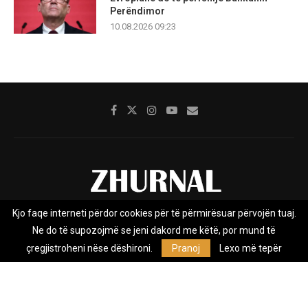
Perëndimor
10.08.2026 09:23
Kjo faqe interneti përdor cookies për të përmirësuar përvojën tuaj.
Rreth nesh
Impresumi
Marketing
Kontakt
Ne do të supozojmë se jeni dakord me këtë, por mund të
Privacy Policy
çregjistroheni nëse dëshironi.
Pranoj
Lexo më tepër
Zhurnal.mk është Agjenci e Lajmeve e pavarur, e themeluar në vitin
2009, që e mbulon Maqedoninë, Kosovën, Shqipërinë edhe lajmet
nga bota.