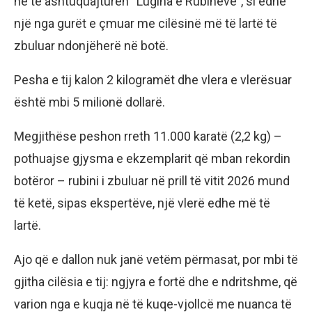
në të ashtuquajturën “Lugina e Rubinëve”, si edhe
një nga gurët e çmuar me cilësinë më të lartë të
zbuluar ndonjëherë në botë.
Pesha e tij kalon 2 kilogramët dhe vlera e vlerësuar
është mbi 5 milionë dollarë.
Megjithëse peshon rreth 11.000 karatë (2,2 kg) –
pothuajse gjysma e ekzemplarit që mban rekordin
botëror – rubini i zbuluar në prill të vitit 2026 mund
të ketë, sipas ekspertëve, një vlerë edhe më të
lartë.
Ajo që e dallon nuk janë vetëm përmasat, por mbi të
gjitha cilësia e tij: ngjyra e fortë dhe e ndritshme, që
varion nga e kuqja në të kuqe-vjollcë me nuanca të