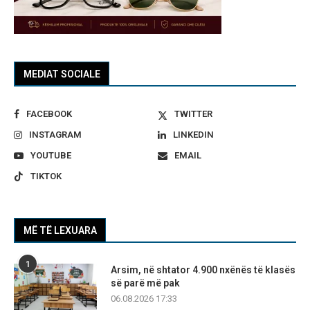
MEDIAT SOCIALE
FACEBOOK
TWITTER
INSTAGRAM
LINKEDIN
YOUTUBE
EMAIL
TIKTOK
MË TË LEXUARA
1
Arsim, në shtator 4.900 nxënës të klasës
së parë më pak
06.08.2026 17:33