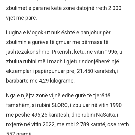
zbulimet e para në këtë zonë datojnë rreth 2 000
vjet më parë.
Lugina e Mogok-ut nuk është e panjohur për
zbulimin e gurëve të çmuar me përmasa të
jashtëzakonshme. Pikërisht këtu, në vitin 1996, u
zbulua rubini më i madh i gjetur ndonjëherë: një
ekzemplar i papërpunuar prej 21.450 karatësh, i
barabartë me 4,29 kilogramë.
Nga e njëjta zonë vijnë edhe gurë të tjerë të
famshëm, si rubini SLORC, i zbuluar në vitin 1990
me peshë 496,25 karatësh, dhe rubini NaSaKa, i
nxjerrë në vitin 2022, me mbi 2.789 karatë, ose rreth
557 gramë.