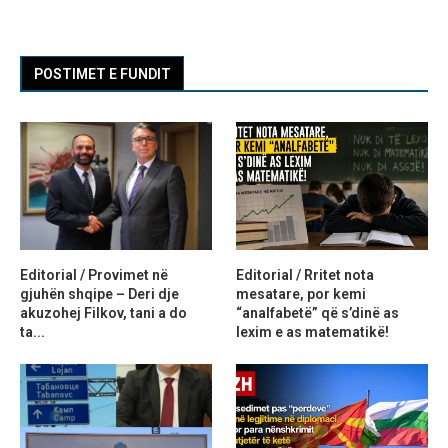
POSTIMET E FUNDIT
Editorial / Provimet në
Editorial / Rritet nota
gjuhën shqipe – Deri dje
mesatare, por kemi
akuzohej Filkov, tani a do
“analfabetë” që s’dinë as
ta...
lexim e as matematikë!