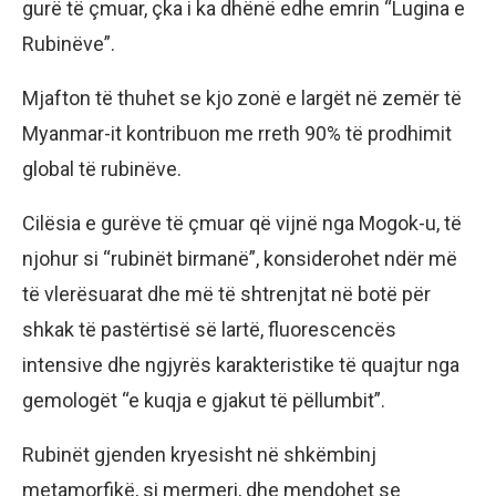
gurë të çmuar, çka i ka dhënë edhe emrin “Lugina e
Rubinëve”.
Mjafton të thuhet se kjo zonë e largët në zemër të
Myanmar-it kontribuon me rreth 90% të prodhimit
global të rubinëve.
Cilësia e gurëve të çmuar që vijnë nga Mogok-u, të
njohur si “rubinët birmanë”, konsiderohet ndër më
të vlerësuarat dhe më të shtrenjtat në botë për
shkak të pastërtisë së lartë, fluorescencës
intensive dhe ngjyrës karakteristike të quajtur nga
gemologët “e kuqja e gjakut të pëllumbit”.
Rubinët gjenden kryesisht në shkëmbinj
metamorfikë, si mermeri, dhe mendohet se