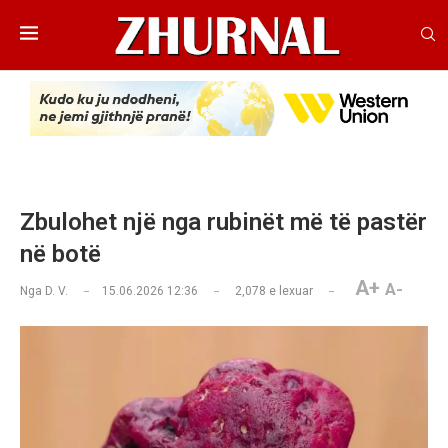
Zbulohet një nga rubinët më të pastër
në botë
A+
A-
Nga
D. V.
15.06.2026 12:36
2,078
e lexuar