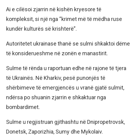
Ai e cilësoi zjarrin në kishën kryesore të
kompleksit, si një nga “krimet më të mëdha ruse
kundër kulturës së krishterë”.
Autoritetet ukrainase thanë se sulmi shkaktoi dëme
të konsiderueshme në zonën e manastirit.
Sulme të rënda u raportuan edhe në rajone të tjera
të Ukrainës. Në Kharkiv, pesë punonjës të
shërbimeve të emergjencës u vranë gjatë sulmit,
ndërsa po shuanin zjarrin e shkaktuar nga
bombardimet.
Sulme u regjistruan gjithashtu në Dnipropetrovsk,
Donetsk, Zaporizhia, Sumy dhe Mykolaiv.