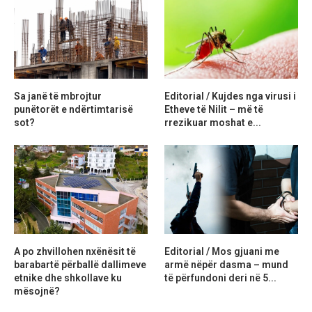
Sa janë të mbrojtur
Editorial / Kujdes nga virusi i
punëtorët e ndërtimtarisë
Etheve të Nilit – më të
sot?
rrezikuar moshat e...
A po zhvillohen nxënësit të
Editorial / Mos gjuani me
barabartë përballë dallimeve
armë nëpër dasma – mund
etnike dhe shkollave ku
të përfundoni deri në 5...
mësojnë?