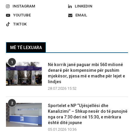
INSTAGRAM
LINKEDIN
YOUTUBE
EMAIL
TIKTOK
MË TË LEXUARA
1
Në korrik janë paguar mbi 560 milionë
denarë për kompensime për pushim
mjekësor, pjesa më e madhe për lejet e
lindjes
28.07.2026 15:52
2
Sportelet e NP “Ujësjellësi dhe
Kanalizimi” – Shkup nesër do të punojnë
nga ora 7:30 deri në 15:30, e mërkura
është ditë jopune
05.01.2026 10:36