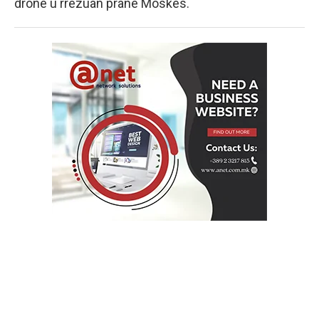
dronë u rrëzuan pranë Moskës.