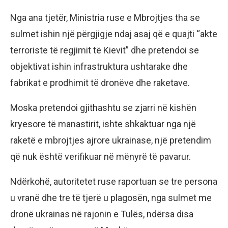
Nga ana tjetër, Ministria ruse e Mbrojtjes tha se
sulmet ishin një përgjigje ndaj asaj që e quajti “akte
terroriste të regjimit të Kievit” dhe pretendoi se
objektivat ishin infrastruktura ushtarake dhe
fabrikat e prodhimit të dronëve dhe raketave.
Moska pretendoi gjithashtu se zjarri në kishën
kryesore të manastirit, ishte shkaktuar nga një
raketë e mbrojtjes ajrore ukrainase, një pretendim
që nuk është verifikuar në mënyrë të pavarur.
Ndërkohë, autoritetet ruse raportuan se tre persona
u vranë dhe tre të tjerë u plagosën, nga sulmet me
dronë ukrainas në rajonin e Tulës, ndërsa disa