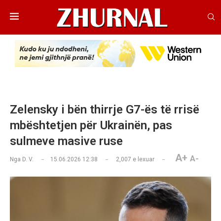
Zelensky i bën thirrje G7-ës të rrisë
mbështetjen për Ukrainën, pas
sulmeve masive ruse
A+
A-
Nga
D. V.
15.06.2026 12:38
2,007
e lexuar