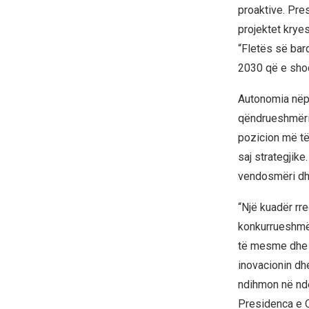
proaktive. Pre
projektet kryes
“Fletës së bar
2030 që e shoq
Autonomia nëp
qëndrueshmëri 
pozicion më të
saj strategjik
vendosmëri dhe
“Një kuadër rr
konkurrueshmër
të mesme dhe b
inovacionin dh
ndihmon në ndë
Presidenca e Q