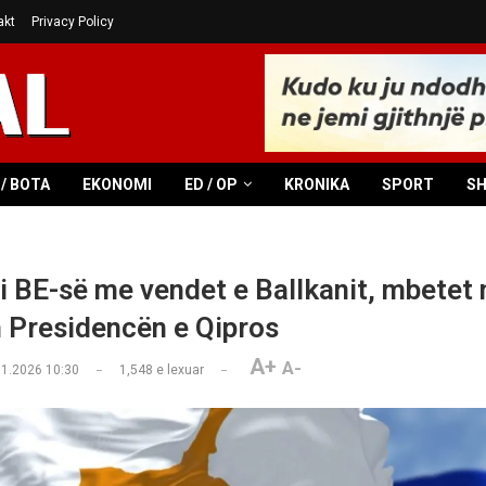
akt
Privacy Policy
/ BOTA
EKONOMI
ED / OP
KRONIKA
SPORT
S
i BE-së me vendet e Ballkanit, mbetet n
 Presidencën e Qipros
A+
A-
01.2026 10:30
1,548
e lexuar