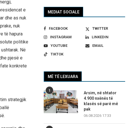
ergji,
presidencat e
MEDIAT SOCIALE
tar dhe as nuk
prake, nuk
FACEBOOK
TWITTER
ve të hapura
INSTAGRAM
LINKEDIN
solute politike
YOUTUBE
EMAIL
 ushtarak. Në
TIKTOK
 dhe pjesë e
afate konkrete
MË TË LEXUARA
1
Arsim, në shtator
4.900 nxënës të
im strategjik
klasës së parë më
ballë
pak
së.
06.08.2026 17:33