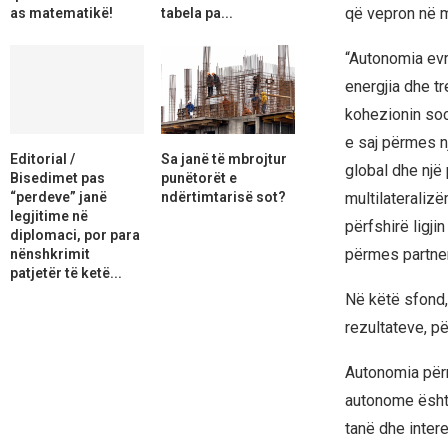
që vepron në m
as matematikë!
tabela pa...
“Autonomia evr
energjia dhe tr
kohezionin soc
e saj përmes nj
Editorial /
Sa janë të mbrojtur
global dhe një
Bisedimet pas
punëtorët e
multilateralizë
“perdeve” janë
ndërtimtarisë sot?
legjitime në
përfshirë ligj
diplomaci, por para
përmes partneri
nënshkrimit
patjetër të ketë...
Në këtë sfond,
rezultateve, p
Autonomia përm
autonome është
tanë dhe intere