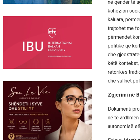
në qendër të ag
kohezion socia
kaluara, përme
trajtohet me f
përmendet konk
politike që kë
dhe gjeostrate
këtë kontekst,
retorikës tradi
dhe vullnet pol
Zgjerimi në Ba
Dokumenti prog
në të ardhmen e
autonomisë së 