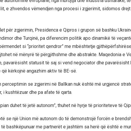
në autonominë evropiane, nga mbrojtja dhe industria ushtarake, te
alit, e zhvendos vëmendjen nga procesi i zgjerimit, sidomos drejt 
let për zgjerimin, Presidenca e Qipros i grupon së bashku Ukrain
ndimor dhe Turqinë, pa diferencim politik apo dinamikë të veçan
 përmendet si “prioritet qendror” me mbështetje gjithëpërfshirëse
jtohet në mënyrë të përgjithshme dhe abstrakte. Maqedonia e Ve
, pavarësisht statusit të saj si vend negociator dhe pavarësisht
ke që kërkojnë angazhim aktiv të BE-së.
n perceptimin se zgjerimi në Ballkan nuk është më urgjencë strate
r, i kushtëzuar dhe pa afate të qarta.
ian duhet të jetë autonom”, thuhet në hyrje të prioriteteve të Qip
otë se një Union më autonom do të demonstrojë forcën e brends
të bashkëpunuar me partnerët e jashtëm sa herë që është e mu