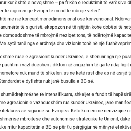
rur kur është e nevojshme – pa frikën e reduktimit të varësive 
ër të siguruar që Evropa të mund të mbrojë veten”.
shtë më një koncept monodimensional ose konvencional. Ndërvar
anumërta të sigurisë, ekspozon në të njëjtën kohë dobësi të na
e domosdoshme të mbrojmë rreziqet tona, të ndërtojmë kapacite
Me sytë tanë nga e ardhmja dhe vizionin tonë në një fushëvepri
eshme ruse e agresionit kundër Ukrainës, e shënuar nga një push
 pushtim i vazhdueshëm, dikton një angazhim të qartë ndaj ligjit
themelore nuk mund të shkelen, as në këtë rast dhe as në asnjë tj
Standardet e dyfishta nuk janë busulla e BE-së.
shumëdrejtimëshe të intensifikuara, shkeljet e fundit të hapësirë
me agresionin e vazhdueshëm rus kundër Ukrainës, janë manifes
rkitekturës së sigurisë së Evropës. Këto kërcënime nënvizojnë u
tishmërisë mbrojtëse dhe autonomisë strategjike të Unionit, duke
ke rritur kapacitetin e BE-së për t’u përgjigjur në mënyrë efektiv