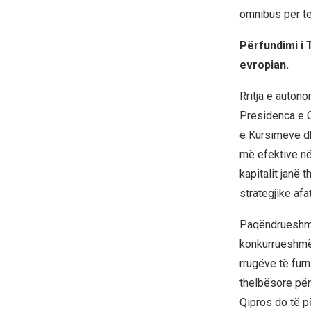
omnibus për të
Përfundimi i 
evropian.
Rritja e auton
Presidenca e Qi
e Kursimeve dh
më efektive në
kapitalit janë
strategjike afat
Paqëndrueshmër
konkurrueshmëri
rrugëve të fur
thelbësore për 
Qipros do të pë