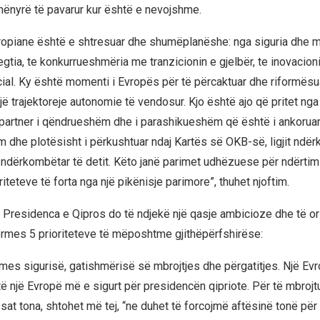
ënyrë të pavarur kur është e nevojshme.
opiane është e shtresuar dhe shumëplanëshe: nga siguria dhe mb
egtia, te konkurrueshmëria me tranzicionin e gjelbër, te inovacioni
ial. Ky është momenti i Evropës për të përcaktuar dhe riformës
ë trajektoreje autonomie të vendosur. Kjo është ajo që pritet nga 
 partner i qëndrueshëm dhe i parashikueshëm që është i ankoruar
m dhe plotësisht i përkushtuar ndaj Kartës së OKB-së, ligjit ndër
in ndërkombëtar të detit. Këto janë parimet udhëzuese për ndërtim
teteve të forta nga një pikënisje parimore”, thuhet njoftim.
 Presidenca e Qipros do të ndjekë një qasje ambicioze dhe të ori
ërmes 5 prioriteteve të mëposhtme gjithëpërfshirëse:
es sigurisë, gatishmërisë së mbrojtjes dhe përgatitjes. Një Ev
 një Evropë më e sigurt për presidencën qipriote. Për të mbrojtu
sat tona, shtohet më tej, “ne duhet të forcojmë aftësinë tonë për