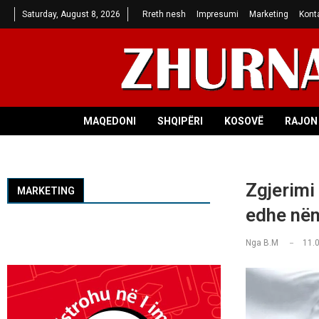
Saturday, August 8, 2026
Rreth nesh
Impresumi
Marketing
Kont
MAQEDONI
SHQIPËRI
KOSOVË
RAJON 
Zgjerimi 
MARKETING
edhe nën
Nga
B.M
11.