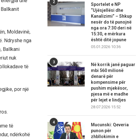
 energjia dhe
2
Sportelet e NP
Ballkanit
“Ujësjellësi dhe
Kanalizimi” – Shkup
nesër do të punojnë
nga ora 7:30 deri në
ën, Moldavinë,
15:30, e mërkura
është ditë jopune
të. Ndryshe nga
05.01.2026 10:36
, Ballkani
riut nuk
3
Në korrik janë paguar
 bllokadave të
mbi 560 milionë
denarë për
kompensime për
pushim mjekësor,
gjike, por një
pjesa më e madhe
për lejet e lindjes
28.07.2026 15:52
ros.
4
Mucunski: Qeveria
hme të
punon për
ndur, ndërkohë
zhbllokimin e