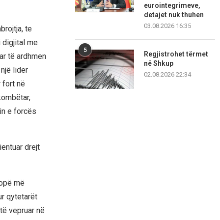
eurointegrimeve,
detajet nuk thuhen
03.08.2026 16:35
rojtja, te
 digjital me
5
Regjistrohet tërmet
uar të ardhmen
në Shkup
një lider
02.08.2026 22:34
 fort në
kombëtar,
in e forcës
entuar drejt
ropë më
r qytetarët
 të vepruar në