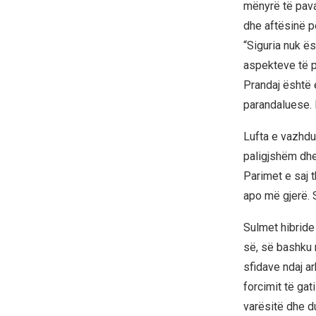
mënyrë të pava
dhe aftësinë p
“Siguria nuk ë
aspekteve të p
Prandaj është 
parandaluese. 
Lufta e vazhdu
paligjshëm dhe
Parimet e saj 
apo më gjerë. 
Sulmet hibride 
së, së bashku 
sfidave ndaj a
forcimit të ga
varësitë dhe du