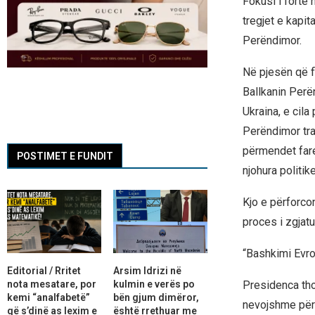
Fokusi i fortë 
tregjet e kapit
Perëndimor.
Në pjesën që f
Ballkanin Perë
Ukraina, e cila
Perëndimor tra
përmendet fare
POSTIMET E FUNDIT
njohura politi
Kjo e përforco
proces i zgjatu
“Bashkimi Evrop
Editorial / Rritet
Arsim Idrizi në
nota mesatare, por
kulmin e verës po
Presidenca th
kemi “analfabetë”
bën gjum dimëror,
nevojshme për 
që s’dinë as lexim e
është rrethuar me