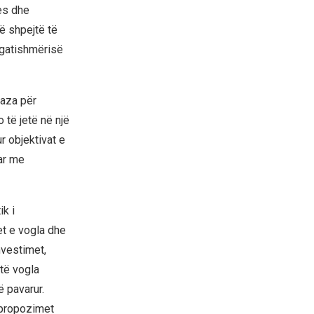
es dhe
ë shpejtë të
 gatishmërisë
aza për
të jetë në një
r objektivat e
ar me
k i
et e vogla dhe
nvestimet,
të vogla
 pavarur.
r propozimet