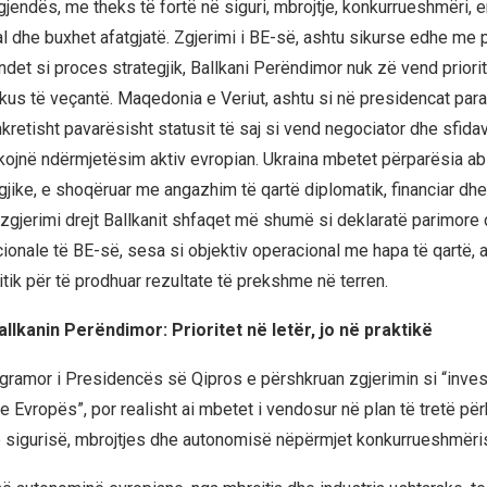
jendës, me theks të fortë në siguri, mbrojtje, konkurrueshmëri, en
l dhe buxhet afatgjatë. Zgjerimi i BE-së, ashtu sikurse edhe me 
ndet si proces strategjik, Ballkani Perëndimor nuk zë vend priori
okus të veçantë. Maqedonia e Veriut, ashtu si në presidencat para
retisht pavarësisht statusit të saj si vend negociator dhe sfida
rkojnë ndërmjetësim aktiv evropian. Ukraina mbetet përparësia ab
gjike, e shoqëruar me angazhim të qartë diplomatik, financiar dhe
 zgjerimi drejt Ballkanit shfaqet më shumë si deklaratë parimore
cionale të BE-së, sesa si objektiv operacional me hapa të qartë, 
itik për të prodhuar rezultate të prekshme në terren.
llkanin Perëndimor: Prioritet në letër, jo në praktikë
ramor i Presidencës së Qipros e përshkruan zgjerimin si “invest
 Evropës”, por realisht ai mbetet i vendosur në plan të tretë për
sigurisë, mbrojtjes dhe autonomisë nëpërmjet konkurrueshmëri