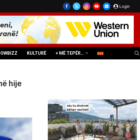
Login
HOWBIZZ
KULTURË
+ MË TEPËR…
ë hije