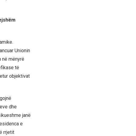
tejshëm
namike.
vancuar Unionin
n në mënyrë
efikase të
tur objektivat
ngojnë
eteve dhe
hikueshme janë
residenca e
rrjetit