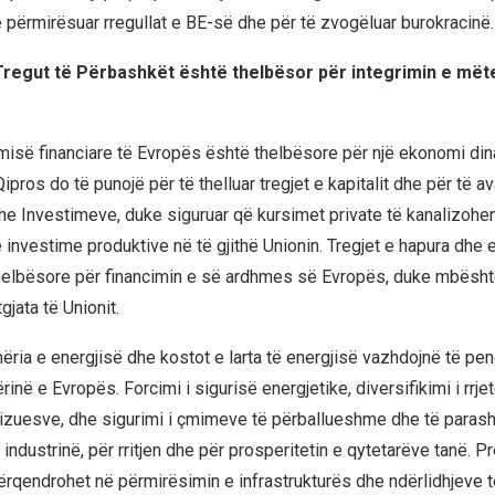
 përmirësuar rregullat e BE-së dhe për të zvogëluar burokracinë.
Tregut të Përbashkët është thelbësor për integrimin e më
omisë financiare të Evropës është thelbësore për një ekonomi di
pros do të punojë për të thelluar tregjet e kapitalit dhe për të a
e Investimeve, duke siguruar që kursimet private të kanalizohe
 investime produktive në të gjithë Unionin. Tregjet e hapura dhe 
 thelbësore për financimin e së ardhmes së Evropës, duke mbështe
gjata të Unionit.
ia e energjisë dhe kostot e larta të energjisë vazhdojnë të pe
në e Evropës. Forcimi i sigurisë energjetike, diversifikimi i rrj
nizuesve, dhe sigurimi i çmimeve të përballueshme dhe të paras
industrinë, për rritjen dhe për prosperitetin e qytetarëve tanë. P
rqendrohet në përmirësimin e infrastrukturës dhe ndërlidhjeve të 