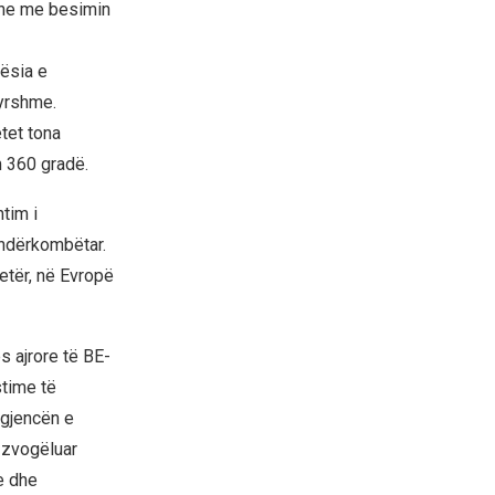
dhe me besimin
ësia e
tyrshme.
tet tona
m 360 gradë.
tim i
 ndërkombëtar.
etër, në Evropë
s ajrore të BE-
time të
rgjencën e
 zvogëluar
e dhe