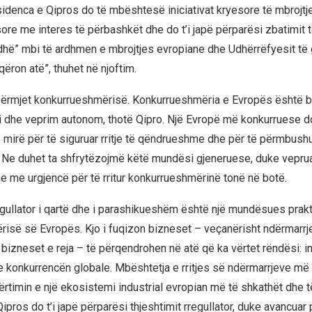
sidenca e Qipros do të mbështesë iniciativat kryesore të mbrojtj
ore me interes të përbashkët dhe do t’i japë përparësi zbatimit t
dhë” mbi të ardhmen e mbrojtjes evropiane dhe Udhërrëfyesit të
ëron atë”, thuhet në njoftim.
ërmjet konkurrueshmërisë. Konkurrueshmëria e Evropës është b
dhe veprim autonom, thotë Qipro. Një Evropë më konkurruese do 
 mirë për të siguruar rritje të qëndrueshme dhe për të përmbushu
e. Ne duhet ta shfrytëzojmë këtë mundësi gjeneruese, duke vepru
 me urgjencë për të rritur konkurrueshmërinë tonë në botë.
egullator i qartë dhe i parashikueshëm është një mundësues prakti
isë së Evropës. Kjo i fuqizon bizneset – veçanërisht ndërmarrj
izneset e reja – të përqendrohen në atë që ka vërtet rëndësi: i
e konkurrencën globale. Mbështetja e rritjes së ndërmarrjeve më 
rtimin e një ekosistemi industrial evropian më të shkathët dhe të
ipros do t’i japë përparësi thjeshtimit rregullator, duke avancua