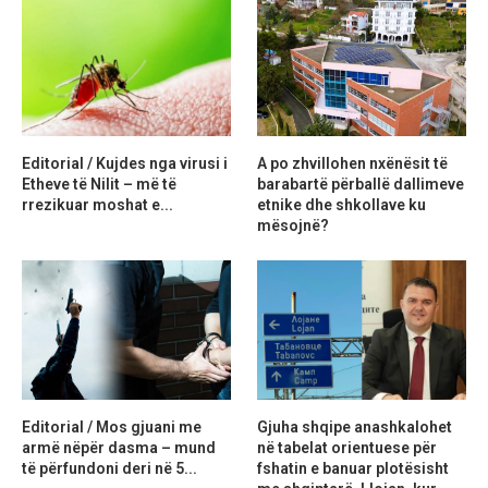
Editorial / Kujdes nga virusi i
A po zhvillohen nxënësit të
Etheve të Nilit – më të
barabartë përballë dallimeve
rrezikuar moshat e...
etnike dhe shkollave ku
mësojnë?
Editorial / Mos gjuani me
Gjuha shqipe anashkalohet
armë nëpër dasma – mund
në tabelat orientuese për
të përfundoni deri në 5...
fshatin e banuar plotësisht