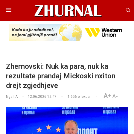
Zhernovski: Nuk ka para, nuk ka
rezultate prandaj Mickoski nxiton
drejt zgjedhjeve
A+
A-
Nga
I.A
12.06.2026 12:47
1,656
e lexuar