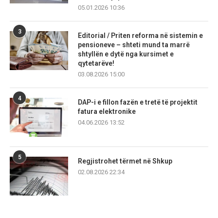
05.01.2026 10:36
3
Editorial / Priten reforma në sistemin e
pensioneve – shteti mund ta marrë
shtyllën e dytë nga kursimet e
qytetarëve!
03.08.2026 15:00
4
DAP-i e fillon fazën e tretë të projektit
fatura elektronike
04.06.2026 13:52
5
Regjistrohet tërmet në Shkup
02.08.2026 22:34