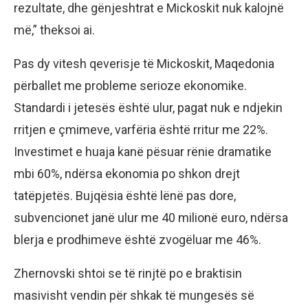
rezultate, dhe gënjeshtrat e Mickoskit nuk kalojnë
më,” theksoi ai.
Pas dy vitesh qeverisje të Mickoskit, Maqedonia
përballet me probleme serioze ekonomike.
Standardi i jetesës është ulur, pagat nuk e ndjekin
rritjen e çmimeve, varfëria është rritur me 22%.
Investimet e huaja kanë pësuar rënie dramatike
mbi 60%, ndërsa ekonomia po shkon drejt
tatëpjetës. Bujqësia është lënë pas dore,
subvencionet janë ulur me 40 milionë euro, ndërsa
blerja e prodhimeve është zvogëluar me 46%.
Zhernovski shtoi se të rinjtë po e braktisin
masivisht vendin për shkak të mungesës së