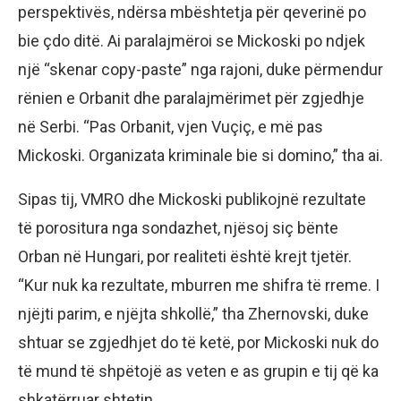
perspektivës, ndërsa mbështetja për qeverinë po
bie çdo ditë. Ai paralajmëroi se Mickoski po ndjek
një “skenar copy-paste” nga rajoni, duke përmendur
rënien e Orbanit dhe paralajmërimet për zgjedhje
në Serbi. “Pas Orbanit, vjen Vuçiç, e më pas
Mickoski. Organizata kriminale bie si domino,” tha ai.
Sipas tij, VMRO dhe Mickoski publikojnë rezultate
të porositura nga sondazhet, njësoj siç bënte
Orban në Hungari, por realiteti është krejt tjetër.
“Kur nuk ka rezultate, mburren me shifra të rreme. I
njëjti parim, e njëjta shkollë,” tha Zhernovski, duke
shtuar se zgjedhjet do të ketë, por Mickoski nuk do
të mund të shpëtojë as veten e as grupin e tij që ka
shkatërruar shtetin.