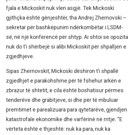
fjala e Mickoskit nuk vlen asgjë. Tek Mickoski
gjithçka është gënjeshtër, tha Andrej Zhernovski –
sekretar për bashkëpunim ndërkombëtar i LSDM-
së, në një konferencë për shtyp. Ai shtoi se opozita
nuk do t’i shërbejë si alibi Mickoskit për shpalljen e
zgjedhjeve.
Sipas Zhernovskit, Mickoski dëshiron t’i shpallë
zgjedhjet e parakohshme për të fshehur arkën e
zbrazur të shtetit, e cila është boshatisur përmes
tenderëve dhe grabitjeve, si dhe për të mbuluar
premtimet e parealizuara para qytetarëve, gjendjen
katastrofale ekonomike dhe varfërinë në rritje. “E
vërteta është e thjeshtë: nuk ka para, nuk ka