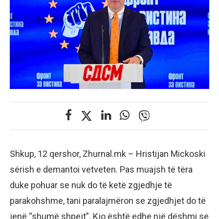
Shkup, 12 qershor, Zhurnal.mk – Hristijan Mickoski
sërish e demantoi vetveten. Pas muajsh të tëra
duke pohuar se nuk do të ketë zgjedhje të
parakohshme, tani paralajmëron se zgjedhjet do të
jenë “shumë shpejt”. Kjo është edhe një dëshmi se