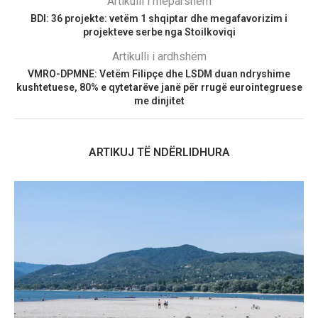
Artikulli i mëparshëm
BDI: 36 projekte: vetëm 1 shqiptar dhe megafavorizim i
projekteve serbe nga Stoilkoviqi
Artikulli i ardhshëm
VMRO-DPMNE: Vetëm Filipçe dhe LSDM duan ndryshime
kushtetuese, 80% e qytetarëve janë për rrugë eurointegruese
me dinjitet
ARTIKUJ TË NDËRLIDHURA