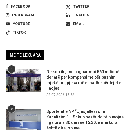
FACEBOOK
TWITTER
INSTAGRAM
LINKEDIN
YOUTUBE
EMAIL
TIKTOK
MË TË LEXUARA
1
Në korrik janë paguar mbi 560 milionë
denarë për kompensime për pushim
mjekësor, pjesa më e madhe për lejet e
lindjes
28.07.2026 15:52
2
Sportelet e NP “Ujësjellësi dhe
Kanalizimi” – Shkup nesër do të punojnë
nga ora 7:30 deri në 15:30, e mërkura
është ditë jopune