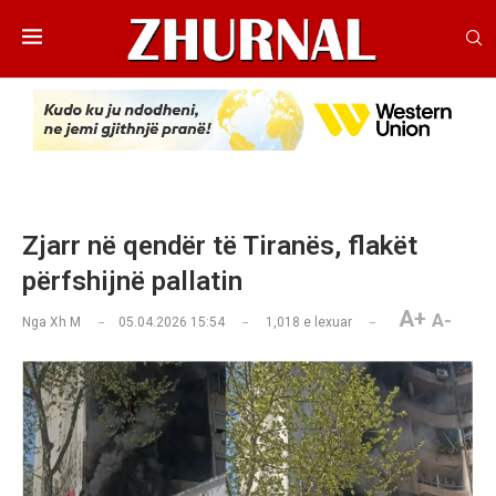
Zjarr në qendër të Tiranës, flakët
përfshijnë pallatin
A+
A-
Nga
Xh M
05.04.2026 15:54
1,018
e lexuar