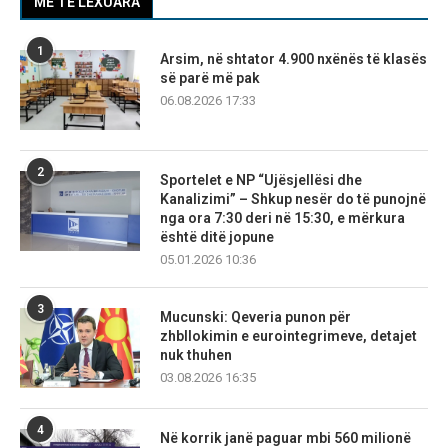
MË TË LEXUARA
1
Arsim, në shtator 4.900 nxënës të klasës
së parë më pak
06.08.2026 17:33
2
Sportelet e NP “Ujësjellësi dhe
Kanalizimi” – Shkup nesër do të punojnë
nga ora 7:30 deri në 15:30, e mërkura
është ditë jopune
05.01.2026 10:36
3
Mucunski: Qeveria punon për
zhbllokimin e eurointegrimeve, detajet
nuk thuhen
03.08.2026 16:35
4
Në korrik janë paguar mbi 560 milionë