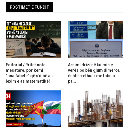
POSTIMET E FUNDIT
Editorial / Rritet nota
Arsim Idrizi në kulmin e
mesatare, por kemi
verës po bën gjum dimëror,
“analfabetë” që s’dinë as
është rrethuar me tabela
lexim e as matematikë!
pa...