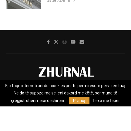
03.08.2026 16:17
Kjo faqe interneti përdor cookies për të përmirësuar përvojën tuaj.
Rreth nesh
Impresumi
Marketing
Kontakt
Ne do të supozojmë se jeni dakord me këtë, por mund të
Privacy Policy
çregjistroheni nëse dëshironi.
Pranoj
Lexo më tepër
Zhurnal.mk është Agjenci e Lajmeve e pavarur, e themeluar në vitin
2009, që e mbulon Maqedoninë, Kosovën, Shqipërinë edhe lajmet
nga bota.
@2026 - All Right Reserved. Designed and Developed by