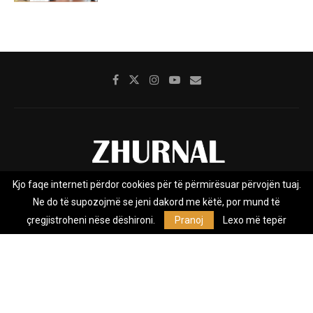
Kjo faqe interneti përdor cookies për të përmirësuar përvojën tuaj.
Rreth nesh
Impresumi
Marketing
Kontakt
Ne do të supozojmë se jeni dakord me këtë, por mund të
Privacy Policy
çregjistroheni nëse dëshironi.
Pranoj
Lexo më tepër
Zhurnal.mk është Agjenci e Lajmeve e pavarur, e themeluar në vitin
2009, që e mbulon Maqedoninë, Kosovën, Shqipërinë edhe lajmet
nga bota.
@2026 - All Right Reserved. Designed and Developed by
Anet.Com.Mk