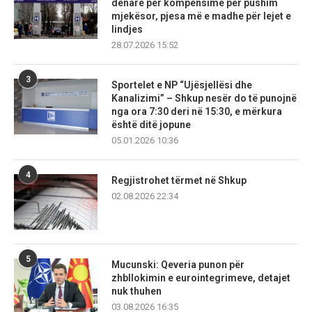
denarë për kompensime për pushim
mjekësor, pjesa më e madhe për lejet e
lindjes
28.07.2026 15:52
3
Sportelet e NP “Ujësjellësi dhe
Kanalizimi” – Shkup nesër do të punojnë
nga ora 7:30 deri në 15:30, e mërkura
është ditë jopune
05.01.2026 10:36
4
Regjistrohet tërmet në Shkup
02.08.2026 22:34
5
Mucunski: Qeveria punon për
zhbllokimin e eurointegrimeve, detajet
nuk thuhen
03.08.2026 16:35