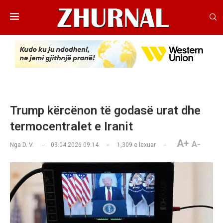
Trump kërcënon të godasë urat dhe
termocentralet e Iranit
A+
A-
Nga
D. V.
03.04.2026 09:14
1,309
e lexuar