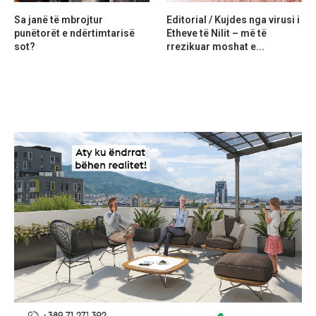
Sa janë të mbrojtur
Editorial / Kujdes nga virusi i
punëtorët e ndërtimtarisë
Etheve të Nilit – më të
sot?
rrezikuar moshat e...