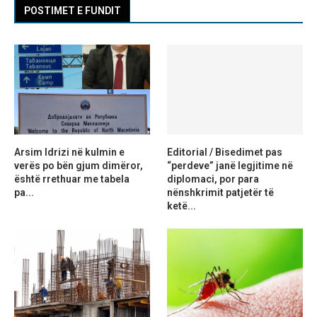
POSTIMET E FUNDIT
Arsim Idrizi në kulmin e
Editorial / Bisedimet pas
verës po bën gjum dimëror,
“perdeve” janë legjitime në
është rrethuar me tabela
diplomaci, por para
pa...
nënshkrimit patjetër të
ketë...