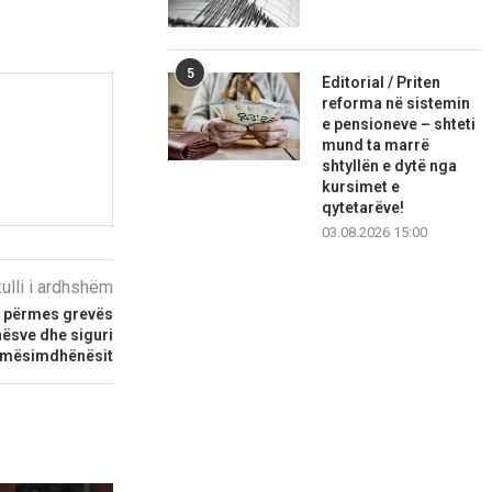
5
Editorial / Priten
reforma në sistemin
e pensioneve – shteti
mund ta marrë
shtyllën e dytë nga
kursimet e
qytetarëve!
03.08.2026 15:00
kulli i ardhshëm
a” përmes grevës
ësve dhe siguri
 mësimdhënësit