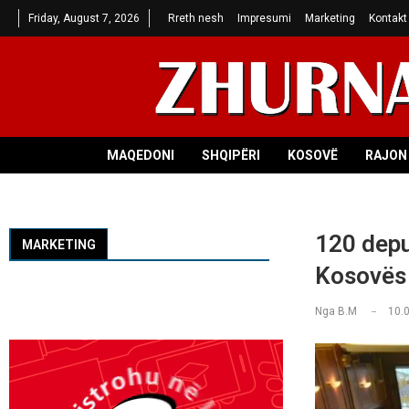
Friday, August 7, 2026
Rreth nesh
Impresumi
Marketing
Kontakt
MAQEDONI
SHQIPËRI
KOSOVË
RAJON 
120 deput
MARKETING
Kosovës
Nga
B.M
10.