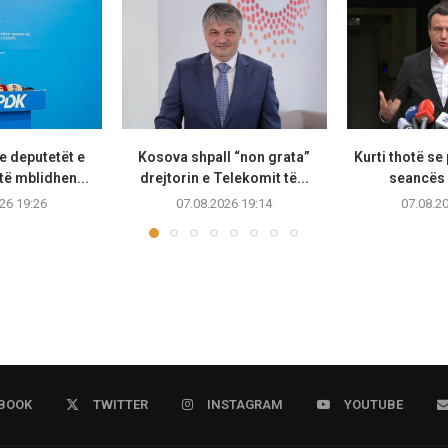
e deputetët e
Kosova shpall “non grata”
Kurti thotë se
të mblidhen...
drejtorin e Telekomit të...
seancës 
26 19:26
07.08.2026 19:14
07.08.2
BOOK
TWITTER
INSTAGRAM
YOUTUBE