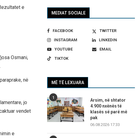
Rezultatet e
MEDIAT SOCIALE
FACEBOOK
TWITTER
INSTAGRAM
LINKEDIN
YOUTUBE
EMAIL
Vjosa Osmani,
TIKTOK
.
 paraprake, në
MË TË LEXUARA
1
Arsim, në shtator
lamentare, jo
4.900 nxënës të
 caktuar vendet
klasës së parë më
pak
06.08.2026 17:33
mimin e