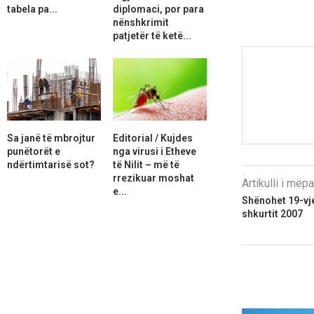
tabela pa...
diplomaci, por para
nënshkrimit
patjetër të ketë...
Sa janë të mbrojtur
Editorial / Kujdes
punëtorët e
nga virusi i Etheve
ndërtimtarisë sot?
të Nilit – më të
rrezikuar moshat
Artikulli i më
e...
Shënohet 19-vje
shkurtit 2007