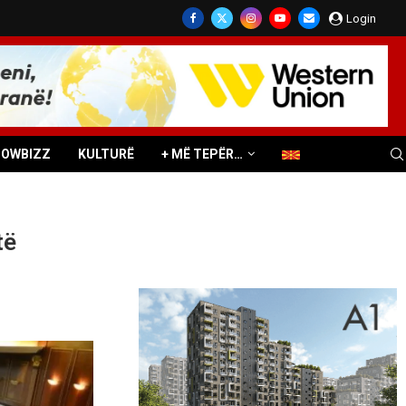
Login
HOWBIZZ
KULTURË
+ MË TEPËR…
të