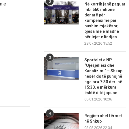
2
n e
Në korrik janë paguar
mbi 560 milionë
denarë për
kompensime për
pushim mjekësor,
pjesa më e madhe
për lejet e lindjes
28.07.2026 15:52
3
Sportelet e NP
“Ujësjellësi dhe
Kanalizimi” – Shkup
nesër do të punojnë
nga ora 7:30 deri në
15:30, e mërkura
është ditë jopune
05.01.2026 10:36
4
Regjistrohet tërmet
në Shkup
02.08.2026 22:34