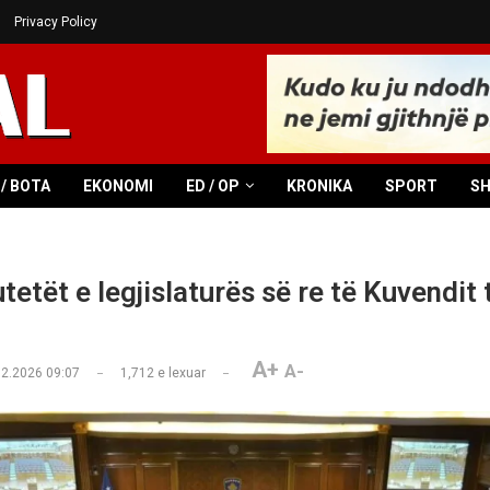
Privacy Policy
/ BOTA
EKONOMI
ED / OP
KRONIKA
SPORT
S
etët e legjislaturës së re të Kuvendit 
A+
A-
02.2026 09:07
1,712
e lexuar