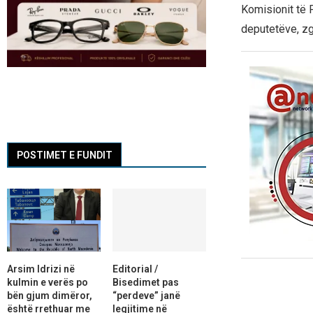
Komisionit të 
deputetëve, zg
POSTIMET E FUNDIT
Arsim Idrizi në
Editorial /
kulmin e verës po
Bisedimet pas
bën gjum dimëror,
“perdeve” janë
është rrethuar me
legjitime në