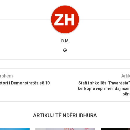
B.M
parshëm
Arti
tori i Demonstratës së 10
Stafi i shkollës “Pavarësi
kërkojnë veprime ndaj nxën
për
ARTIKUJ TË NDËRLIDHURA