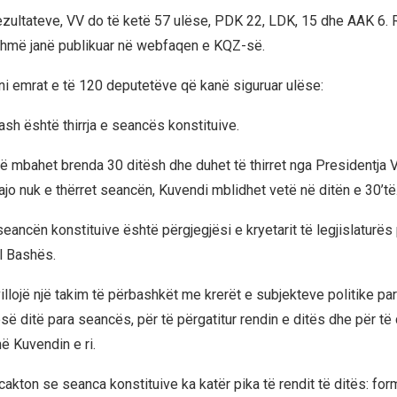
ezultateve, VV do të ketë 57 ulëse, PDK 22, LDK, 15 dhe AAK 6. 
ashmë janë publikuar në webfaqen e KQZ-së.
i emrat e të 120 deputetëve që kanë siguruar ulëse:
ash është thirrja e seancës konstituive.
ë mbahet brenda 30 ditësh dhe duhet të thirret nga Presidentja 
ajo nuk e thërret seancën, Kuvendi mblidhet vetë në ditën e 30’të
seancën konstituive është përgjegjësi e kryetarit të legjislaturës
l Bashës.
illojë një takim të përbashkët me krerët e subjekteve politike par
ë ditë para seancës, për të përgatitur rendin e ditës dhe për të
ë Kuvendin e ri.
cakton se seanca konstituive ka katër pika të rendit të ditës: for