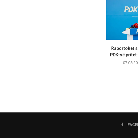
Raportohet s
PDK-së pritet 
07.08.20
FACE