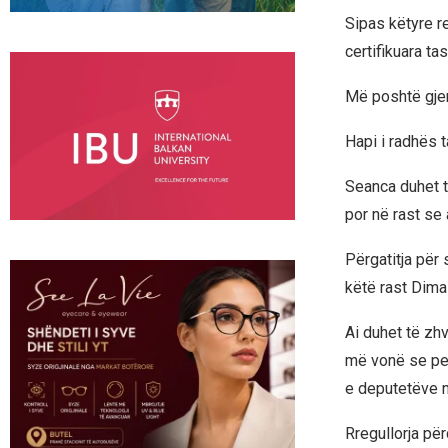
Sipas këtyre r
certifikuara t
Më poshtë gjen
Hapi i radhës t
Seanca duhet t
por në rast se 
Përgatitja për 
këtë rast Dima
Ai duhet të zhv
më vonë se pes
e deputetëve n
Rregullorja për