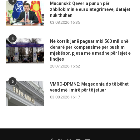
3
Mucunski: Qeveria punon për
zhbllokimin e eurointegrimeve, detajet
nuk thuhen
03.08.2026 16:35
4
Në korrik janë paguar mbi 560 milionë
denarë për kompensime për pushim
mjekësor, pjesa më e madhe për lejet e
lindjes
28.07.2026 15:52
5
VMRO‑DPMNE: Maqedonia do të bëhet
vend më i mirë për të jetuar
03.08.2026 16:17