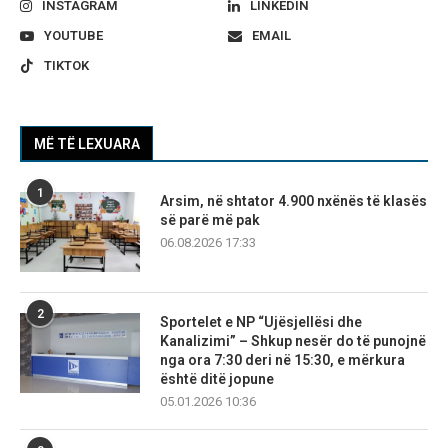
INSTAGRAM
LINKEDIN
YOUTUBE
EMAIL
TIKTOK
MË TË LEXUARA
1
Arsim, në shtator 4.900 nxënës të klasës
së parë më pak
06.08.2026 17:33
2
Sportelet e NP “Ujësjellësi dhe
Kanalizimi” – Shkup nesër do të punojnë
nga ora 7:30 deri në 15:30, e mërkura
është ditë jopune
05.01.2026 10:36