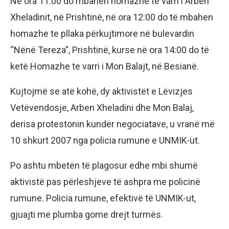
Në ora 11:00 do mbahen homazhe te varri i Arben
Xheladinit, në Prishtinë, në ora 12:00 do të mbahen
homazhe te pllaka përkujtimore në bulevardin
“Nënë Tereza”, Prishtinë, kurse në ora 14:00 do të
ketë Homazhe te varri i Mon Balajt, në Besianë.
Kujtojmë se atë kohë, dy aktivistët e Lëvizjes
Vetëvendosje, Arben Xheladini dhe Mon Balaj,
derisa protestonin kundër negociatave, u vranë më
10 shkurt 2007 nga policia rumune e UNMIK-ut.
Po ashtu mbetën të plagosur edhe mbi shumë
aktivistë pas përleshjeve të ashpra me policinë
rumune. Policia rumune, efektivë të UNMIK-ut,
gjuajti me plumba gome drejt turmës.