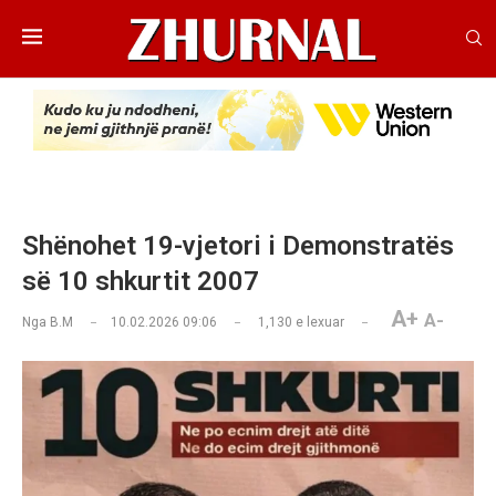
Shënohet 19-vjetori i Demonstratës
së 10 shkurtit 2007
A+
A-
Nga
B.M
10.02.2026 09:06
1,130
e lexuar