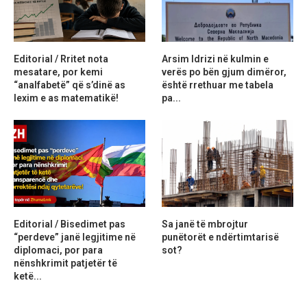
Editorial / Rritet nota
Arsim Idrizi në kulmin e
mesatare, por kemi
verës po bën gjum dimëror,
“analfabetë” që s’dinë as
është rrethuar me tabela
lexim e as matematikë!
pa...
Editorial / Bisedimet pas
Sa janë të mbrojtur
“perdeve” janë legjitime në
punëtorët e ndërtimtarisë
diplomaci, por para
sot?
nënshkrimit patjetër të
ketë...