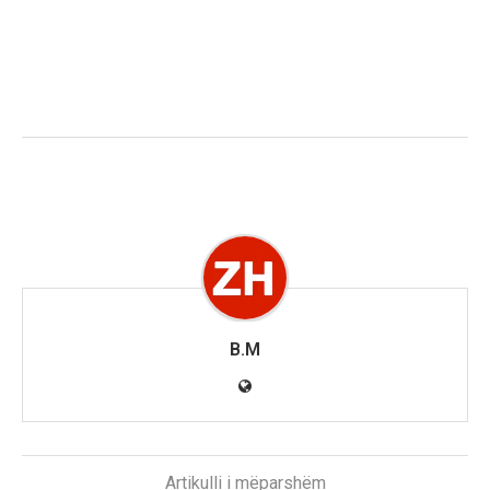
B.M
Artikulli i mëparshëm