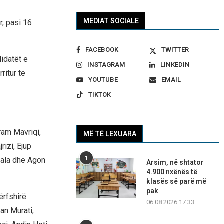
MEDIAT SOCIALE
, pasi 16
FACEBOOK
TWITTER
idatët e
INSTAGRAM
LINKEDIN
ritur të
YOUTUBE
EMAIL
TIKTOK
ram Mavriqi,
MË TË LEXUARA
rizi, Ejup
1
hala dhe Agon
Arsim, në shtator
4.900 nxënës të
klasës së parë më
pak
ërfshirë
06.08.2026 17:33
ran Murati,