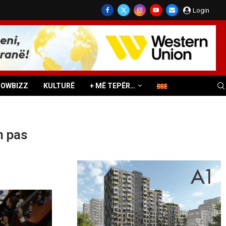
Login
HOWBIZZ
KULTURË
+ MË TEPËR…
n pas