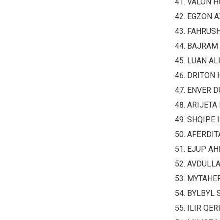
VALON H
EGZON A
FAHRUSH
BAJRAM 
LUAN AL
DRITON 
ENVER D
ARIJETA
SHQIPE I
AFËRDIT
EJUP AH
AVDULLA
MYTAHE
BYLBYL 
ILIR QER