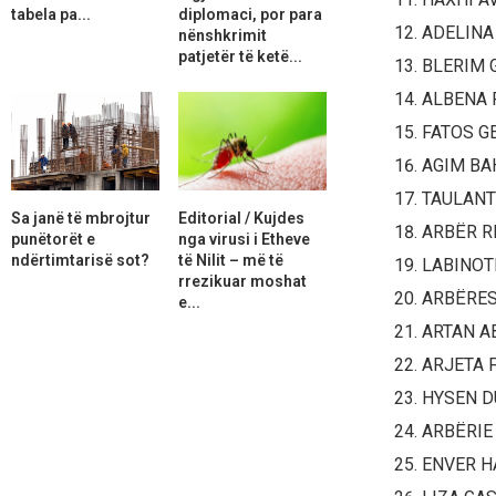
tabela pa...
diplomaci, por para
ADELINA
nënshkrimit
patjetër të ketë...
BLERIM 
ALBENA 
FATOS G
AGIM BA
TAULANT
Sa janë të mbrojtur
Editorial / Kujdes
ARBËR R
punëtorët e
nga virusi i Etheve
ndërtimtarisë sot?
të Nilit – më të
LABINOT
rrezikuar moshat
ARBËRES
e...
ARTAN A
ARJETA 
HYSEN D
ARBËRIE
ENVER H