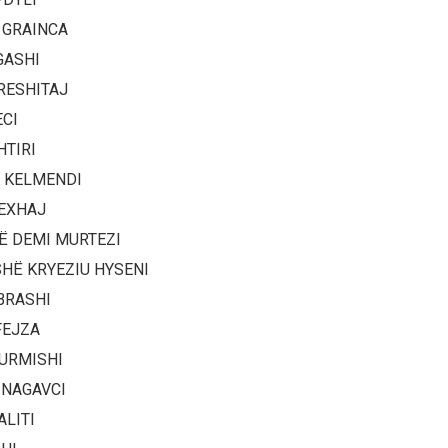
 GRAINCA
GASHI
RESHITAJ
ECI
HTIRI
 KELMENDI
EXHAJ
Ë DEMI MURTEZI
HË KRYEZIU HYSENI
BRASHI
FEJZA
URMISHI
 NAGAVCI
ALITI