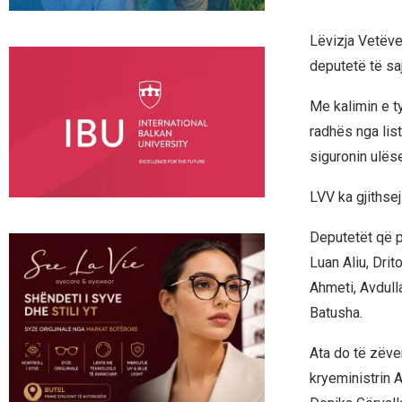
Lëvizja Vetëve
deputetë të saj
Me kalimin e t
radhës nga list
siguronin ulës
LVV ka gjithse
Deputetët që p
Luan Aliu, Drit
Ahmeti, Avdull
Batusha.
Ata do të zëve
kryeministrin A