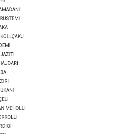
HI
AMADANI
RUSTEMI
AKA
 KOLLÇAKU
DEMI
JAZITI
HAJDARI
YBA
ZIRI
UJKANI
ÇELI
N MEHOLLI
ORROLLI
RDIQI