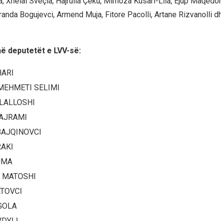
a, Xhelal Sveçla, Hajrulla Çeku, Mimoza Kusari-Lila, Ejup Maqedon
aranda Bogujevci, Armend Muja, Fitore Pacolli, Artane Rizvanolli 
në deputetët e LVV-së:
HARI
MEHMETI SELIMI
LALLOSHI
AJRAMI
BAJQINOVCI
RAKI
UMA
 MATOSHI
ATOVCI
GOLA
VDYLI