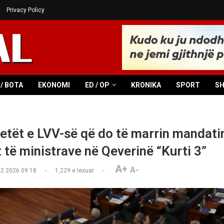
Privacy Policy
/ BOTA
EKONOMI
ED / OP
KRONIKA
SPORT
S
etët e LVV-së që do të marrin mandati
 të ministrave në Qeverinë “Kurti 3”
A+
A-
02.2026 09:18
1,229
e lexuar