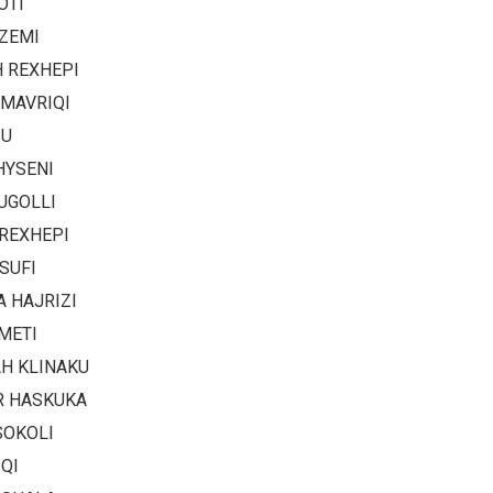
OTI
ZEMI
 REXHEPI
MAVRIQI
IU
HYSENI
UGOLLI
 REXHEPI
SUFI
A HAJRIZI
METI
H KLINAKU
R HASKUKA
SOKOLI
IQI