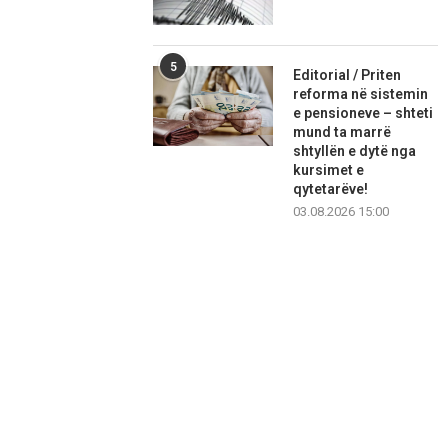
5
Editorial / Priten
reforma në sistemin
e pensioneve – shteti
mund ta marrë
shtyllën e dytë nga
kursimet e
qytetarëve!
03.08.2026 15:00