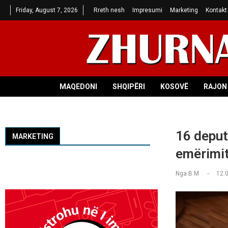
Friday, August 7, 2026
Rreth nesh
Impresumi
Marketing
Kontakt
MAQEDONI
SHQIPËRI
KOSOVË
RAJON 
16 deput
MARKETING
emërimit
Nga
B.M
12.