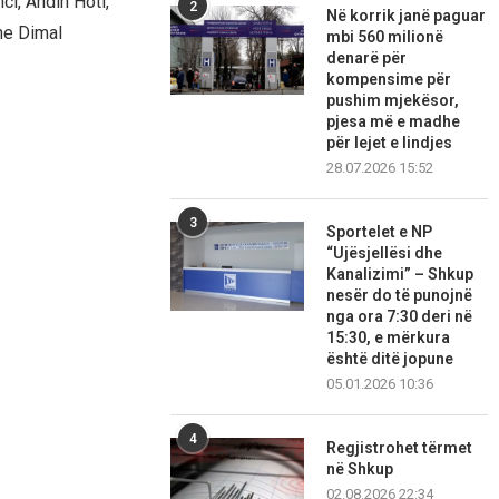
ci, Andin Hoti,
2
Në korrik janë paguar
dhe Dimal
mbi 560 milionë
denarë për
kompensime për
pushim mjekësor,
pjesa më e madhe
për lejet e lindjes
28.07.2026 15:52
3
Sportelet e NP
“Ujësjellësi dhe
Kanalizimi” – Shkup
nesër do të punojnë
nga ora 7:30 deri në
15:30, e mërkura
është ditë jopune
05.01.2026 10:36
4
Regjistrohet tërmet
në Shkup
02.08.2026 22:34