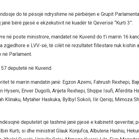
ndosje do të pësojë ndryshime në përbërjen e Grupit Parlamentar
 janë bërë pjesë e ekzekutivit në kuadër të Qeverisë “Kurti 3”.
yre në poste ministrore, mandatet në Kuvend do t’i marrin 16 kand
a zgjedhore e LVV-së, të cilët në rezultatet fillestare nuk kishin ar
e në Parlament.
j 57 deputetë në Kuvend.
ritet të marrin mandatin janë: Egzon Azemi, Fahrush Rexhepi, Baj
on Hyseni, Enver Dugolli, Arijeta Rexhepi, Shqipe Isufi, Afërdita Haj
ah Klinaku, Mytaher Haskuka, Bylbyl Sokoli, Ilir Qeriqi, Mimoza S
ndësojnë deputetët që tashmë janë pjesë e kabinetit qeveritar, p
lbin Kurti, si dhe ministrat Glauk Konjufca, Albulena Haxhiu, Heku