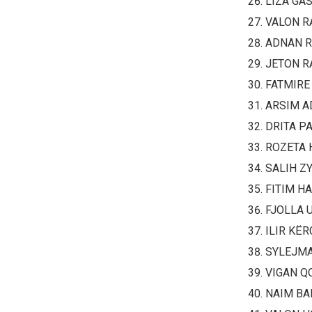
LIZA GAS
VALON R
ADNAN R
JETON R
FATMIRE
ARSIM A
DRITA PA
ROZETA 
SALIH Z
FITIM HA
FJOLLA 
ILIR KËR
SYLEJMA
VIGAN Q
NAIM BA