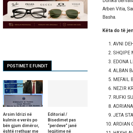
Donika Gërvall
Arben Vitia, S
Basha.
Këta do të je
AVNI DE
SHQIPE 
EDONA L
POSTIMET E FUNDIT
ALBAN B
MEFAIL 
NEZIR K
RUFKI S
ADRIANA
Arsim Idrizi në
Editorial /
JETA ST
kulmin e verës po
Bisedimet pas
ARDIAN 
bën gjum dimëror,
“perdeve” janë
është rrethuar me
legjitime në
HAXHI A