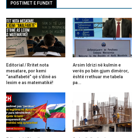
POSTIMET E FUNDIT
Editorial / Rritet nota
Arsim Idrizi në kulmin e
mesatare, por kemi
verës po bën gjum dimëror,
“analfabetë” që s’dinë as
është rrethuar me tabela
lexim e as matematikë!
pa...