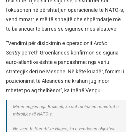
realist të mjedisit të sigurisë, diskutimet sot
fokusohen në përshtatjen operacionale të NATO-s,
vendimmarrje më të shpejtë dhe shpërndarje më
të balancuar të barrës së sigurisë mes aleatëve.
“Vendimi për dislokimin e operacionit
Arctic
Sentry
përreth Groenlandës konfirmon se siguria
euro-atlantike është e pandashme: nga veriu
strategjik deri në Mesdhe. Në këtë kuadër, forcimi i
pozicionimit të Aleancës në krahun juglindor
mbetet po aq thelbësor”, ka thënë Vengu.
Mirëmëngjes nga Brukseli, ku sot mblidhen ministrat e
mbrojtjes të NATO-s.
Në vijim të Samitit të Hagës, ku u vendosën objektiva