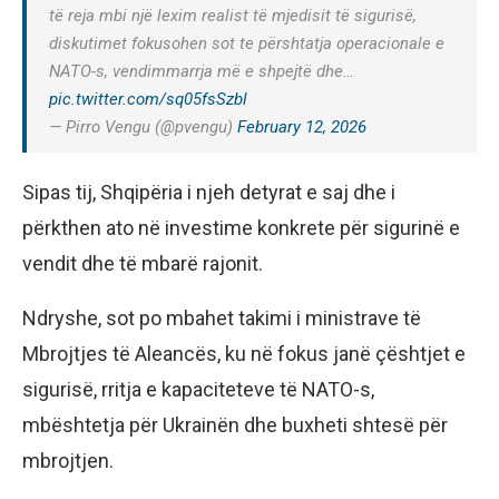
të reja mbi një lexim realist të mjedisit të sigurisë,
diskutimet fokusohen sot te përshtatja operacionale e
NATO-s, vendimmarrja më e shpejtë dhe…
pic.twitter.com/sq05fsSzbl
— Pirro Vengu (@pvengu)
February 12, 2026
Sipas tij, Shqipëria i njeh detyrat e saj dhe i
përkthen ato në investime konkrete për sigurinë e
vendit dhe të mbarë rajonit.
Ndryshe, sot po mbahet takimi i ministrave të
Mbrojtjes të Aleancës, ku në fokus janë çështjet e
sigurisë, rritja e kapaciteteve të NATO-s,
mbështetja për Ukrainën dhe buxheti shtesë për
mbrojtjen.