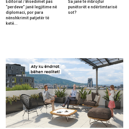
Editorial / Bisedimet pas
Sa janë të mbrojtur
“perdeve” janë legjitime në
punëtorët e ndërtimtarisë
diplomaci, por para
sot?
nënshkrimit patjetër të
ketë...