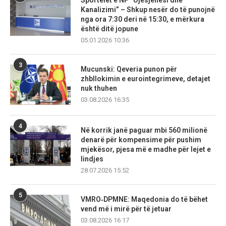
Sportelet e NP “Ujësjellësi dhe
Kanalizimi” – Shkup nesër do të punojnë
nga ora 7:30 deri në 15:30, e mërkura
është ditë jopune
05.01.2026 10:36
3
Mucunski: Qeveria punon për
zhbllokimin e eurointegrimeve, detajet
nuk thuhen
03.08.2026 16:35
4
Në korrik janë paguar mbi 560 milionë
denarë për kompensime për pushim
mjekësor, pjesa më e madhe për lejet e
lindjes
28.07.2026 15:52
5
VMRO‑DPMNE: Maqedonia do të bëhet
vend më i mirë për të jetuar
03.08.2026 16:17