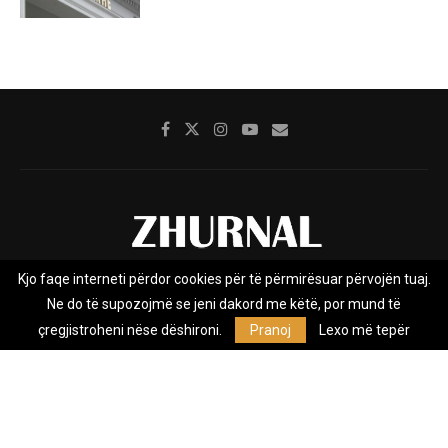
Kjo faqe interneti përdor cookies për të përmirësuar përvojën tuaj.
Rreth nesh
Impresumi
Marketing
Kontakt
Ne do të supozojmë se jeni dakord me këtë, por mund të
Privacy Policy
çregjistroheni nëse dëshironi.
Pranoj
Lexo më tepër
Zhurnal.mk është Agjenci e Lajmeve e pavarur, e themeluar në vitin
2009, që e mbulon Maqedoninë, Kosovën, Shqipërinë edhe lajmet
nga bota.
@2026 - All Right Reserved. Designed and Developed by
Anet.Com.Mk