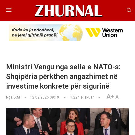
Ministri Vengu nga selia e NATO-s:
Shqipëria përkthen angazhimet në
investime konkrete për sigurinë
A+
A-
Nga
B.M
12.02.2026 09:19
1,224
e lexuar