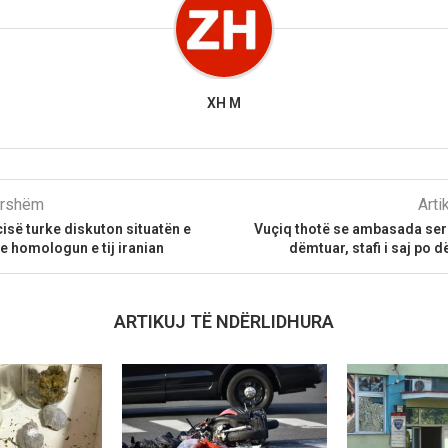
XH M
parshëm
Arti
cisë turke diskuton situatën e
Vuçiq thotë se ambasada serb
me homologun e tij iranian
dëmtuar, stafi i saj po 
ARTIKUJ TË NDËRLIDHURA