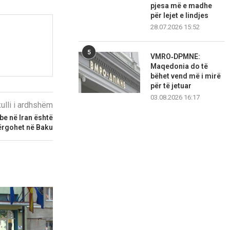
pjesa më e madhe
për lejet e lindjes
28.07.2026 15:52
5
VMRO‑DPMNE:
Maqedonia do të
bëhet vend më i mirë
për të jetuar
03.08.2026 16:17
kulli i ardhshëm
e në Iran është
dërgohet në Baku