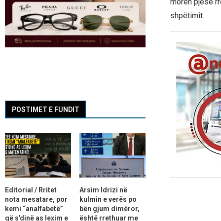
morën pjesë rr
shpëtimit.
POSTIMET E FUNDIT
Editorial / Rritet
Arsim Idrizi në
nota mesatare, por
kulmin e verës po
kemi “analfabetë”
bën gjum dimëror,
që s’dinë as lexim e
është rrethuar me