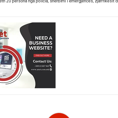
eth 20 persona nga policia, shërbimi i emergjencës, zjarrfikësit 