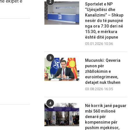
dhe ekipet e
2
Sportelet e NP
“Ujësjellësi dhe
Kanalizimi” – Shkup
nesër do të punojnë
nga ora 7:30 deri në
15:30, e mërkura
është ditë jopune
05.01.2026 10:36
3
Mucunski: Qeveria
punon për
zhbllokimin e
eurointegrimeve,
detajet nuk thuhen
03.08.2026 16:35
4
Në korrik janë paguar
mbi 560 milionë
denarë për
kompensime për
pushim mjekësor,