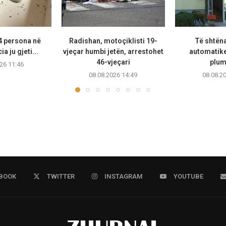
4 persona në
Radishan, motoçiklisti 19-
Të shtën
a ju gjeti...
vjeçar humbi jetën, arrestohet
automatike
46-vjeçari
plum
26 11:46
08.08.2026 14:49
08.08.2
BOOK
TWITTER
INSTAGRAM
YOUTUBE