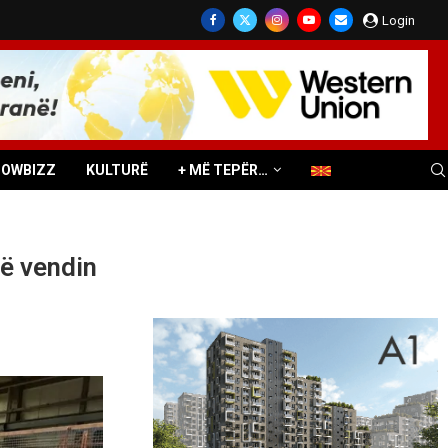
Login
HOWBIZZ
KULTURË
+ MË TEPËR…
në vendin