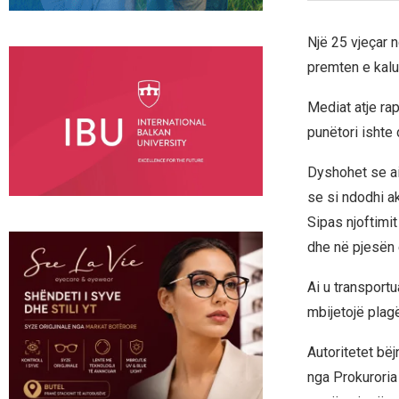
Një 25 vjeçar 
premten e kalu
Mediat atje rap
punëtori ishte
Dyshohet se ai
se si ndodhi ak
Sipas njoftimit
dhe në pjesën e
Ai u transportu
mbijetojë plag
Autoritetet bëj
nga Prokuroria