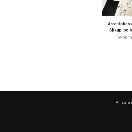
Arrestohen 
Shkup, polici
09.08.20
FACE