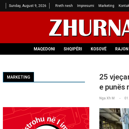
Sunday, August 9, 2026
Rreth nesh
Impresumi
Marketing
Kontak
MAQEDONI
SHQIPËRI
KOSOVË
RAJON 
25 vjeça
MARKETING
e punës 
Nga
Xh M
01