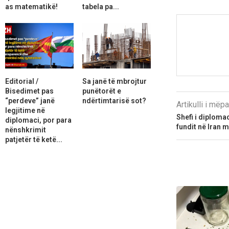
as matematikë!
tabela pa...
Editorial /
Sa janë të mbrojtur
Bisedimet pas
punëtorët e
“perdeve” janë
ndërtimtarisë sot?
Artikulli i më
legjitime në
Shefi i diploma
diplomaci, por para
fundit në Iran 
nënshkrimit
patjetër të ketë...