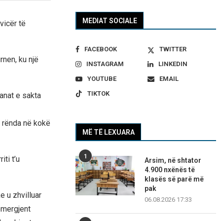
MEDIAT SOCIALE
vicër të
FACEBOOK
TWITTER
rnen, ku një
INSTAGRAM
LINKEDIN
YOUTUBE
EMAIL
TIKTOK
anat e sakta
ë rënda në kokë
MË TË LEXUARA
1
iti t’u
Arsim, në shtator
4.900 nxënës të
klasës së parë më
pak
e u zhvilluar
06.08.2026 17:33
emergjent