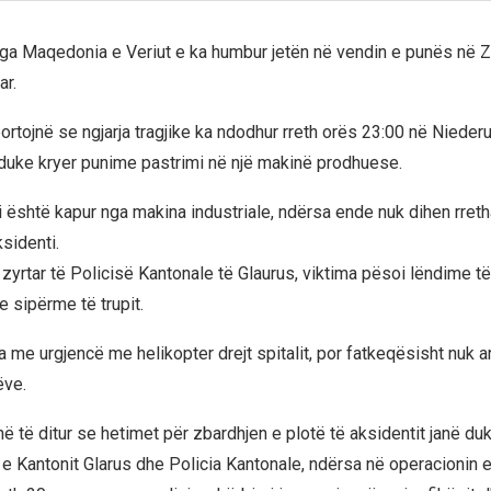
nga Maqedonia e Veriut e ka humbur jetën në vendin e punës në Z
ar.
ortojnë se ngjarja tragjike ka ndodhur rreth orës 23:00 në Niederu
 duke kryer punime pastrimi në një makinë prodhuese.
 është kapur nga makina industriale, ndërsa ende nuk dihen rreth
sidenti.
 zyrtar të Policisë Kantonale të Glaurus, viktima pësoi lëndime t
 sipërme të trupit.
a me urgjencë me helikopter drejt spitalit, por fatkeqësisht nuk arr
ëve.
në të ditur se hetimet për zbardhjen e plotë të aksidentit janë duk
 e Kantonit Glarus dhe Policia Kantonale, ndërsa në operacionin 