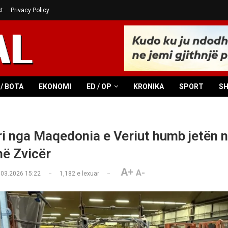
t
Privacy Policy
/ BOTA
EKONOMI
ED / OP
KRONIKA
SPORT
S
ri nga Maqedonia e Veriut humb jetën 
në Zvicër
A+
A-
.03.2026 15:22
1,182
e lexuar