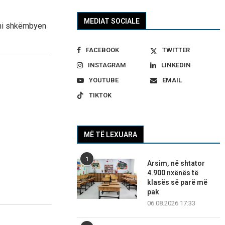
MEDIAT SOCIALE
chi shkëmbyen
FACEBOOK
TWITTER
INSTAGRAM
LINKEDIN
YOUTUBE
EMAIL
TIKTOK
MË TË LEXUARA
1
Arsim, në shtator
4.900 nxënës të
klasës së parë më
pak
06.08.2026 17:33