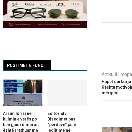
POSTIMET E FUNDIT
Artikulli i më
Hapet qarkorja 
Kështu motivojm
mërgimi
Arsim Idrizi në
Editorial /
kulmin e verës po
Bisedimet pas
bën gjum dimëror,
“perdeve” janë
është rrethuar me
legjitime në