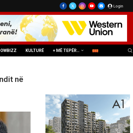
Login
HOWBIZZ
KULTURË
+ MË TEPËR…
ndit në