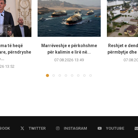
oma të heqë
Marrëveshje e përkohshme
Reshjet e den
tare, përndryshe
për kalimin e lirë në...
përmbytje dhe 
...
07.08.2026 13:49
07.08.2
26 13:52
BOOK
TWITTER
INSTAGRAM
YOUTUBE