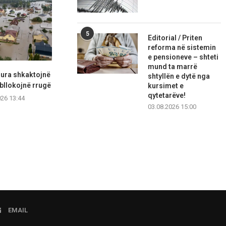
5
Editorial / Priten
reforma në sistemin
e pensioneve – shteti
mund ta marrë
dura shkaktojnë
Senati voton për masa ndaj
Vendosja e ta
shtyllën e dytë nga
bllokojnë rrugë
Anthony Faucit për...
amerikane p
kursimet e
qytetarëve!
026 13:44
07.08.2026 11:43
07.08.2
03.08.2026 15:00
EMAIL