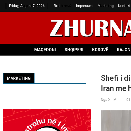
Friday, August 7, 2026
Rreth nesh
Impresumi
Marketing
Kontakt
MAQEDONI
SHQIPËRI
KOSOVË
RAJON 
Shefi i d
MARKETING
Iran me 
Nga
Xh M
01