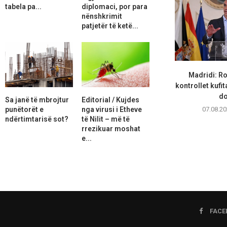
tabela pa...
diplomaci, por para
nënshkrimit
patjetër të ketë...
Madridi: R
kontrollet kufi
do
Sa janë të mbrojtur
Editorial / Kujdes
punëtorët e
nga virusi i Etheve
07.08.20
ndërtimtarisë sot?
të Nilit – më të
rrezikuar moshat
e...
FACE