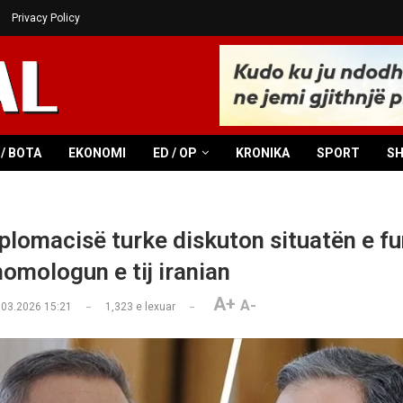
Privacy Policy
/ BOTA
EKONOMI
ED / OP
KRONIKA
SPORT
S
iplomacisë turke diskuton situatën e fu
homologun e tij iranian
A+
A-
.03.2026 15:21
1,323
e lexuar