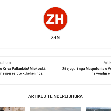
XH M
parshëm
Arti
e Kriva Pallankës! Mickoski:
25 vjeçari nga Maqedonia e V
ë njerëzit të kthehen nga
në vendin e
ARTIKUJ TË NDËRLIDHURA