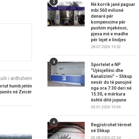
2
Në korrik janë paguar
mbi 560 milionë
denarë për
kompensime për
pushim mjekësor,
pjesa më e madhe
për lejet e lindjes
28.07.2026 15:52
3
Sportelet e NP
“Ujësjellësi dhe
Kanalizimi” – Shkup
kulli i ardhshëm
nesër do të punojnë
eriut humb jetën
nga ora 7:30 deri në
 punës në Zvicër
15:30, e mërkura
është ditë jopune
05.01.2026 10:36
4
Regjistrohet tërmet
në Shkup
02.08.2026 22:34