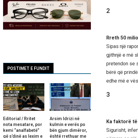
2
Rreth 50 milio
Sipas një rapor
gjithnjë e më s
pretendon se s
POSTIMET E FUNDIT
bërë që prindër
edhe më e vësh
3
Editorial / Rritet
Arsim Idrizi në
Ka faktorë të 
nota mesatare, por
kulmin e verës po
Sigurisht, infe
kemi “analfabetë”
bën gjum dimëror,
që s’dinë as lexim e
është rrethuar me