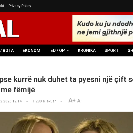
akt
Privacy Policy
/ BOTA
EKONOMI
ED / OP
KRONIKA
SPORT
S
pse kurrë nuk duhet ta pyesni një çift 
 me fëmijë
A+
A-
02.2026 12:14
1,280
e lexuar