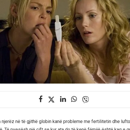
 njerëz në të gjithë globin kanë probleme me fertilitetin dhe lufto
jë. Të pyesësh një çift se kur ata do të kenë fëmijë është kaq e 