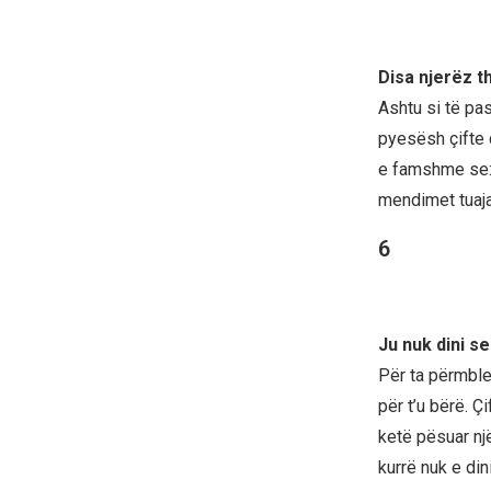
Disa njerëz t
Ashtu si të pas
pyesësh çifte 
e famshme se: 
mendimet tuaja,
6
Ju nuk dini se
Për ta përmble
për t’u bërë. Ç
ketë pësuar nj
kurrë nuk e din