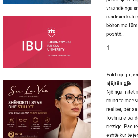
vrazhdë nga ana
rendisim këtu g
bëhen me fëmijë
poshtë…
1
Fakti që ju je
njëjtën gjë
Një nga mitet 
mund të mbesin
realitet, për 
foshnja e saj d
rreziqe. Pas të
është kur të jen