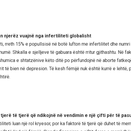
n njerëz vuajnë nga infertiliteti globalisht
ti, rreth 15% e popullsisë në botë lufton me infertilitet dhe numri 
humë. Shkalla e sjelljeve të gabuara është rritur gjithashtu. Në fak
humica e shtatzënive këto ditë po përfundojnë në aborte fatkeq
it të bien në depresion. Të kesh fëmijë nuk është kurrë e lehtë, 
tirë.
tjerë të tjerë që ndikojnë në vendimin e një çifti për të pas
rtiliteti luan një rol kryesor, por ka faktorë të tjerë që duhet të m