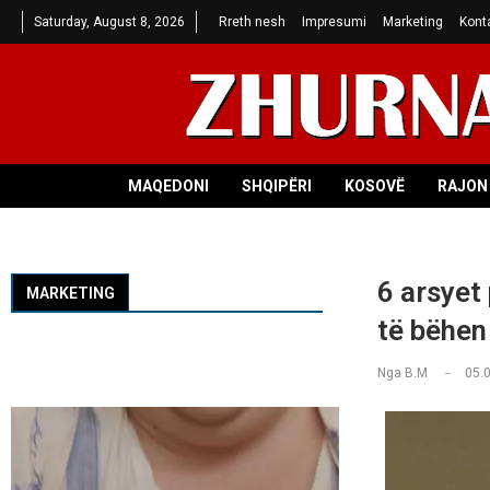
Saturday, August 8, 2026
Rreth nesh
Impresumi
Marketing
Kont
MAQEDONI
SHQIPËRI
KOSOVË
RAJON 
6 arsyet 
MARKETING
të bëhen
Nga
B.M
05.