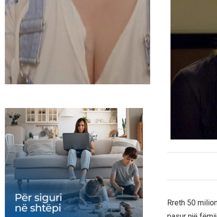
Rreth 50 milion
pasur një fëmi