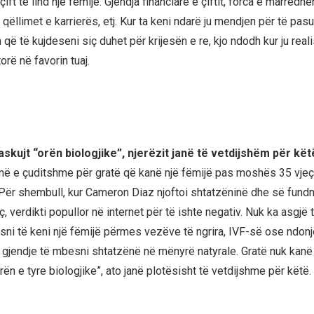
çift të lind një fëmijë. Gjendja financiare e çiftit, forca e marrëdhë
, qëllimet e karrierës, etj. Kur ta keni ndarë ju mendjen për të pasu
që të kujdeseni siç duhet për krijesën e re, kjo ndodh kur ju realis
orë në favorin tuaj.
askujt “orën biologjike”, njerëzit janë të vetdijshëm për kët
më e çuditshme për gratë që kanë një fëmijë pas moshës 35 vjeç,
 Për shembull, kur Cameron Diaz njoftoi shtatzëninë dhe së fundm
 verdikti popullor në internet për të ishte negativ. Nuk ka asgjë 
ni të keni një fëmijë përmes vezëve të ngrira, IVF-së ose ndonjë
ë gjendje të mbesni shtatzënë në mënyrë natyrale. Gratë nuk kanë
rën e tyre biologjike”, ato janë plotësisht të vetdijshme për këtë.