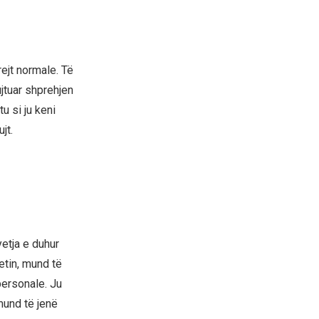
rejt normale. Të
jtuar shprehjen
u si ju keni
jt.
etja e duhur
etin, mund të
personale. Ju
mund të jenë