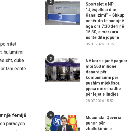
2
Sportelet e NP
“Ujësjellësi dhe
Kanalizimi” – Shkup
nesër do të punojnë
nga ora 7:30 deri në
15:30, e mërkura
është ditë jopune
po rritet
05.01.2026 10:36
t, hulumtimi
3
ësisht, duke
Në korrik janë paguar
mbi 560 milionë
por tani është
denarë për
kompensime për
pushim mjekësor,
pjesa më e madhe
për lejet e lindjes
28.07.2026 15:52
ur një fëmijë
4
Mucunski: Qeveria
punon për
erren parasysh
zhbllokimin e