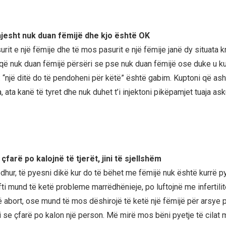
hjesht nuk duan fëmijë dhe kjo është OK
urit e një fëmije dhe të mos pasurit e një fëmije janë dy situata k
që nuk duan fëmijë përsëri se pse nuk duan fëmijë ose duke u ku
“një ditë do të pendoheni për këtë” është gabim. Kuptoni që asht
 ata kanë të tyret dhe nuk duhet t’i injektoni pikëpamjet tuaja asku
 çfarë po kalojnë të tjerët, jini të sjellshëm
dhur, të pyesni dikë kur do të bëhet me fëmijë nuk është kurrë py
ifti mund të ketë probleme marrëdhënieje, po luftojnë me infertilit
ë abort, ose mund të mos dëshirojë të ketë një fëmijë për arsye 
i se çfarë po kalon një person. Më mirë mos bëni pyetje të cilat 