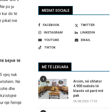
 Ne po ju
MEDIAT SOCIALE
e kur do të
të pikat më
FACEBOOK
TWITTER
INSTAGRAM
LINKEDIN
YOUTUBE
EMAIL
TIKTOK
 të bëjnë të
MË TË LEXUARA
5 vjeç nuk
1
Arsim, në shtator
ndetshëm. Në
4.900 nxënës të
 kohë dhe
klasës së parë më
ekzistojnë
pak
06.08.2026 17:33
ur një fëmijë