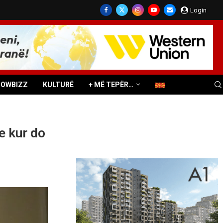
Login
HOWBIZZ
KULTURË
+ MË TEPËR…
se kur do