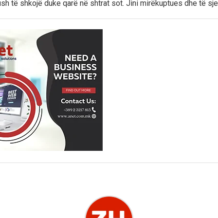
ush të shkojë duke qarë në shtrat sot. Jini mirëkuptues dhe të sj