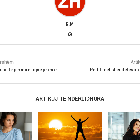
B.M
parshëm
Arti
mund të përmirësojnë jetën e
Përfitimet shëndetësor
ARTIKUJ TË NDËRLIDHURA