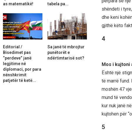
përpara se një 
as matematikë!
tabela pa...
shëndeti i tyre
dhe keni kohën 
gjithë këto fakt
4
Editorial /
Sa janë të mbrojtur
Bisedimet pas
punëtorët e
“perdeve” janë
ndërtimtarisë sot?
legjitime në
Mos i kujtoni 
diplomaci, por para
Është një stig
nënshkrimit
patjetër të ketë...
të marrë fund.
moshën 47 vjeç,
mund të vendos
kur nuk janë n
kujtohen për “o
5