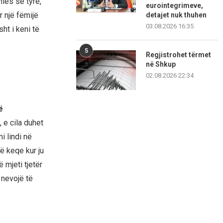
nies së tyre,
eurointegrimeve,
r një fëmijë
detajet nuk thuhen
03.08.2026 16:35
ht i keni të
5
Regjistrohet tërmet
në Shkup
02.08.2026 22:34
ë
 e cila duhet
i lindi në
të keqe kur ju
 mjeti tjetër
 nevojë të