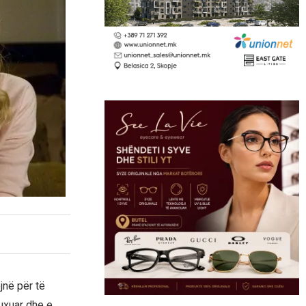
jnë për të
guxuar dhe e