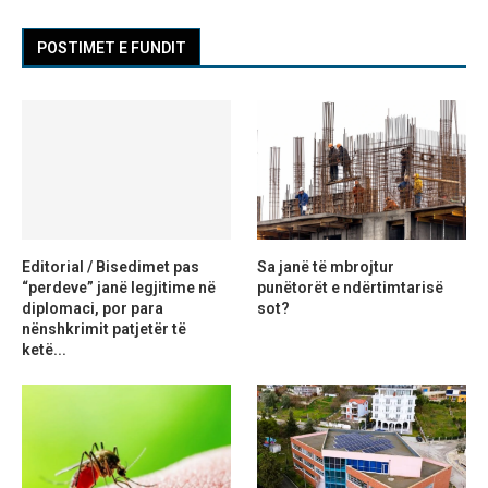
POSTIMET E FUNDIT
Editorial / Bisedimet pas
Sa janë të mbrojtur
“perdeve” janë legjitime në
punëtorët e ndërtimtarisë
diplomaci, por para
sot?
nënshkrimit patjetër të
ketë...