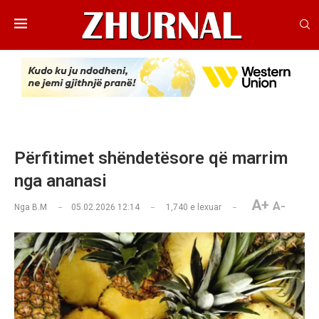
Përfitimet shëndetësore që marrim
nga ananasi
A+
A-
Nga
B.M
05.02.2026 12:14
1,740
e lexuar