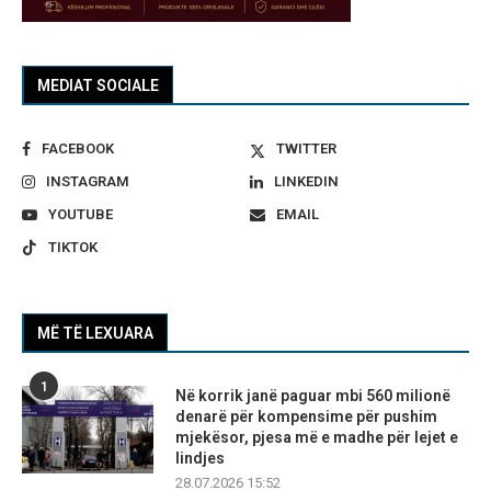
MEDIAT SOCIALE
FACEBOOK
TWITTER
INSTAGRAM
LINKEDIN
YOUTUBE
EMAIL
TIKTOK
MË TË LEXUARA
1
Në korrik janë paguar mbi 560 milionë
denarë për kompensime për pushim
mjekësor, pjesa më e madhe për lejet e
lindjes
28.07.2026 15:52