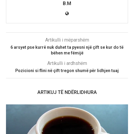
B.M
Artikulli i mëparshëm
6 arsyet pse kurrë nuk duhet ta pyesni një çift se kur do të
bëhen me fëmijë
Artikulli i ardhshëm
Pozicioni si flini në çift tregon shumë për lidhjen tuaj
ARTIKUJ TË NDËRLIDHURA