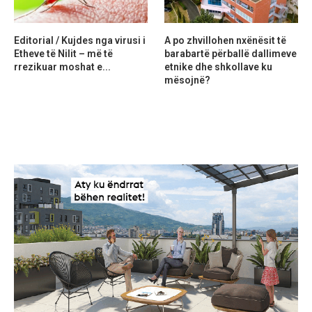
Editorial / Kujdes nga virusi i
A po zhvillohen nxënësit të
Etheve të Nilit – më të
barabartë përballë dallimeve
rrezikuar moshat e...
etnike dhe shkollave ku
mësojnë?