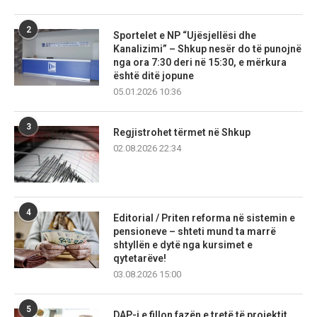
2
Sportelet e NP “Ujësjellësi dhe
Kanalizimi” – Shkup nesër do të punojnë
nga ora 7:30 deri në 15:30, e mërkura
është ditë jopune
05.01.2026 10:36
3
Regjistrohet tërmet në Shkup
02.08.2026 22:34
4
Editorial / Priten reforma në sistemin e
pensioneve – shteti mund ta marrë
shtyllën e dytë nga kursimet e
qytetarëve!
03.08.2026 15:00
5
DAP-i e fillon fazën e tretë të projektit