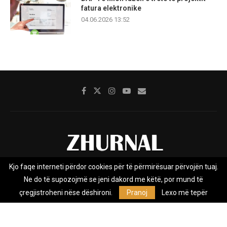
fatura elektronike
04.06.2026 13:52
Kjo faqe interneti përdor cookies për të përmirësuar përvojën tuaj.
Rreth nesh
Impresumi
Marketing
Kontakt
Ne do të supozojmë se jeni dakord me këtë, por mund të
Privacy Policy
çregjistroheni nëse dëshironi.
Pranoj
Lexo më tepër
Zhurnal.mk është Agjenci e Lajmeve e pavarur, e themeluar në vitin
2009, që e mbulon Maqedoninë, Kosovën, Shqipërinë edhe lajmet
nga bota.