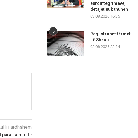
eurointegrimeve,
detajet nuk thuhen
03.08.2026 16:35
5
Regjistrohet tërmet
në Shkup
02.08.2026 22:34
kulli i ardhshëm
it para samitit të