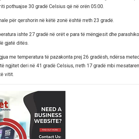
riti pothuajse 30 gradë Celsius që në orën 05:00.
ale për qershorin në këtë zonë është rreth 23 gradë.
ratura ishte 27 gradë në orët e para të mëngjesit dhe parashikoh
ë gjatë ditës.
gjua me temperatura të pazakonta prej 26 gradësh, ndërsa meteo
të ngjitet deri në 41 gradë Celsius, rreth 17 gradë mbi mesatare
 vitit.