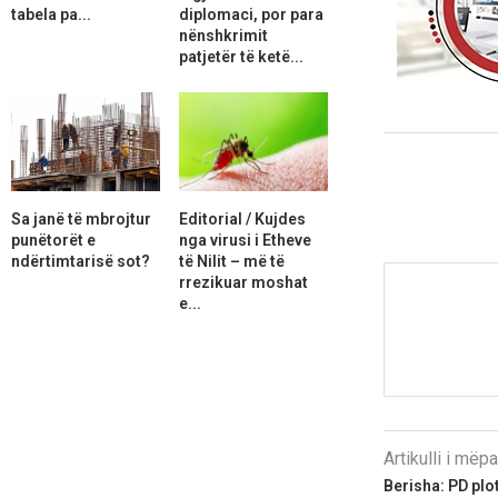
tabela pa...
diplomaci, por para
nënshkrimit
patjetër të ketë...
Sa janë të mbrojtur
Editorial / Kujdes
punëtorët e
nga virusi i Etheve
ndërtimtarisë sot?
të Nilit – më të
rrezikuar moshat
e...
Artikulli i më
Berisha: PD plo