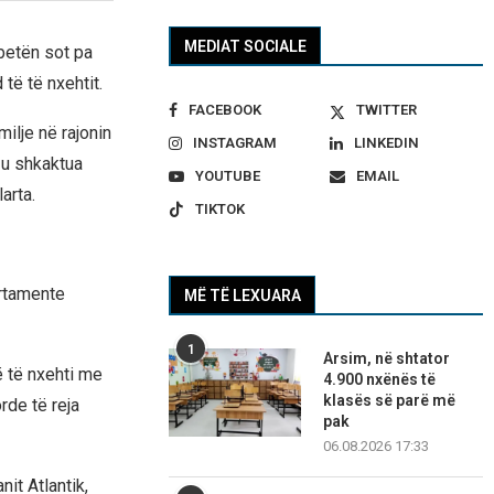
MEDIAT SOCIALE
betën sot pa
të të nxehtit.
FACEBOOK
TWITTER
milje në rajonin
INSTAGRAM
LINKEDIN
 u shkaktua
YOUTUBE
EMAIL
arta.
TIKTOK
artamente
MË TË LEXUARA
1
Arsim, në shtator
lë të nxehti me
4.900 nxënës të
klasës së parë më
rde të reja
pak
06.08.2026 17:33
nit Atlantik,