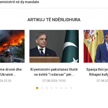
eministrit në dy mandate
ARTIKUJ TË NDËRLIDHURA
 me dronë dhe
Kryeministri pakistanez thotë
Spanja thirrje
Ukrainë...
se është “i nderuar” për...
Rihapni kufi
26 22:33
07.08.2026 19:30
07.08.2