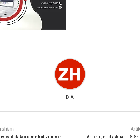
D. V.
parshëm
Arti
tësisht dakord me kufizimin e
Vritet një i dyshuar i ISIS-