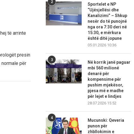
2
Sportelet e NP
“Ujësjellësi dhe
Kanalizimi” – Shkup
nesër do të punojnë
nga ora 7:30 deri në
ej të arrinte
15:30, e mërkura
është ditë jopune
05.01.2026 10:36
rologët presin
3
Në korrik janë paguar
n normale për
mbi 560 milionë
denarë për
kompensime për
pushim mjekësor,
pjesa më e madhe
për lejet e lindjes
28.07.2026 15:52
4
Mucunski: Qeveria
punon për
zhbllokimin e