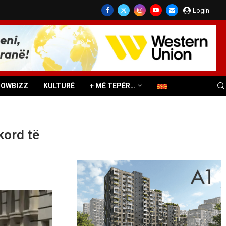
Login
HOWBIZZ
KULTURË
+ MË TEPËR…
kord të