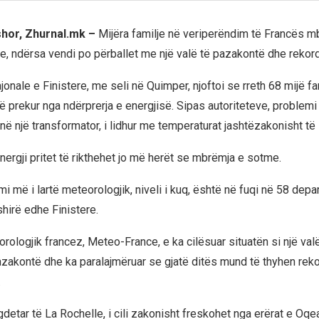
shor, Zhurnal.mk –
Mijëra familje në veriperëndim të Francës m
ke, ndërsa vendi po përballet me një valë të pazakontë dhe rekord 
jonale e Finistere, me seli në
Quimper
, njoftoi se rreth 68 mijë fa
ë prekur nga ndërprerja e energjisë. Sipas autoriteteve, problemi
në një transformator, i lidhur me temperaturat jashtëzakonisht të l
nergji pritet të rikthehet jo më herët se mbrëmja e sotme.
i më i lartë meteorologjik, niveli i kuq, është në fuqi në 58 dep
hirë edhe Finistere.
rologjik francez,
Meteo-France
, e ka cilësuar situatën si një va
pazakontë dhe ka paralajmëruar se gjatë ditës mund të thyhen reko
.
gdetar të
La Rochelle
, i cili zakonisht freskohet nga erërat e Oqea