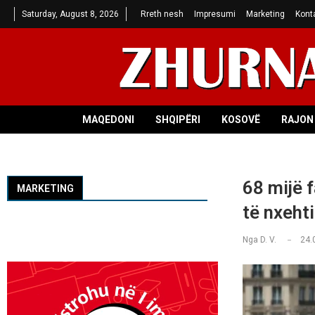
Saturday, August 8, 2026
Rreth nesh
Impresumi
Marketing
Kont
MAQEDONI
SHQIPËRI
KOSOVË
RAJON 
68 mijë f
MARKETING
të nxehti
Nga
D. V.
24.