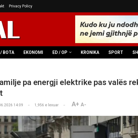
akt
Privacy Policy
/ BOTA
EKONOMI
ED / OP
KRONIKA
SPORT
S
amilje pa energji elektrike pas valës re
t
A+
A-
06.2026 14:09
1,956
e lexuar