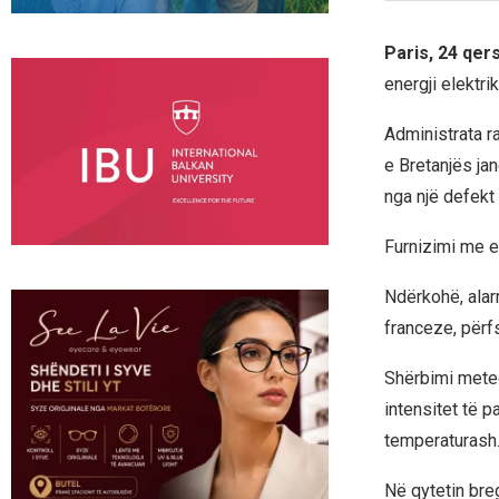
Paris, 24 qer
energji elektri
Administrata ra
e
Bretanjës
jan
nga një defekt 
Furnizimi me e
Ndërkohë, alarm
franceze, përfs
Shërbimi meteo
intensitet të 
temperaturash
Në qytetin bre