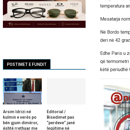
temperatura ar
Mesatarja norm
Në
Bordo
tempe
deri në 42 grad
Edhe
Paris
u z
që termometri 
POSTIMET E FUNDIT
këtë periudhë të
Arsim Idrizi në
Editorial /
kulmin e verës po
Bisedimet pas
bën gjum dimëror,
“perdeve” janë
është rrethuar me
legjitime në