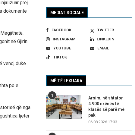
injalizuar prej
disa dokumente
MEDIAT SOCIALE
FACEBOOK
TWITTER
 Megjithatë,
INSTAGRAM
LINKEDIN
onit në Gjirin
YOUTUBE
EMAIL
TIKTOK
në vend, duke
MË TË LEXUARA
shta po e
1
Arsim, në shtator
4.900 nxënës të
historisë që nga
klasës së parë më
pak
ushtica tjetër
06.08.2026 17:33