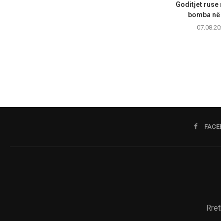
Goditjet ruse
bomba në 
07.08.20
FACE
Rret