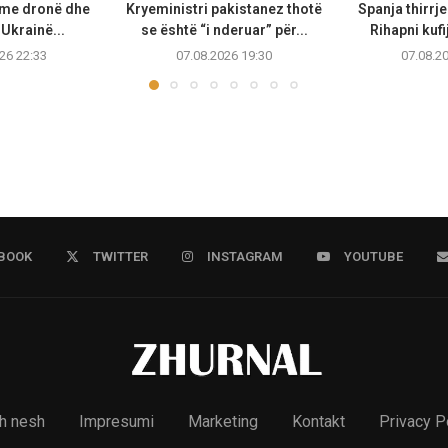
 me dronë dhe
Kryeministri pakistanez thotë
Spanja thirrje
Ukrainë...
se është “i nderuar” për...
Rihapni kufi
26 22:33
07.08.2026 19:30
07.08.2
BOOK
TWITTER
INSTAGRAM
YOUTUBE
h nesh
Impresumi
Marketing
Kontakt
Privacy P