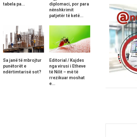
tabela pa...
diplomaci, por para
nënshkrimit
patjetër të ketë...
Sa janë të mbrojtur
Editorial / Kujdes
punëtorët e
nga virusi i Etheve
ndërtimtarisë sot?
të Nilit – më të
rrezikuar moshat
e...