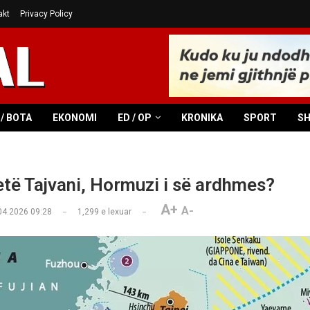
akt
Privacy Policy
/ BOTA
EKONOMI
ED / OP
KRONIKA
SPORT
S
jetë Tajvani, Hormuzi i së ardhmes?
A+
A-
04.2026 09:28
1,299
e lexuar