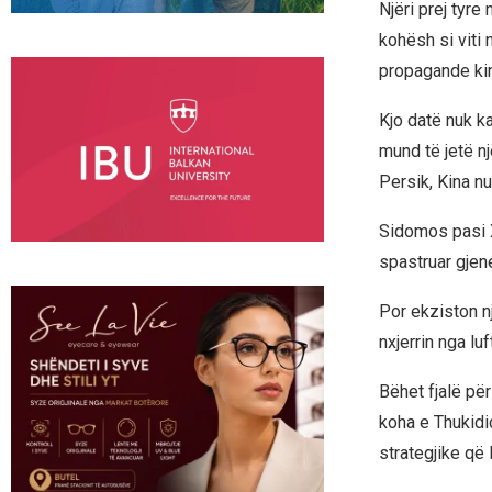
Njëri prej tyre
kohësh si viti 
propagande ki
Kjo datë nuk ka
mund të jetë nj
Persik, Kina nu
Sidomos pasi Xi
spastruar gjen
Por ekziston n
nxjerrin nga lu
Bëhet fjalë për 
koha e Thukidi
strategjike që 