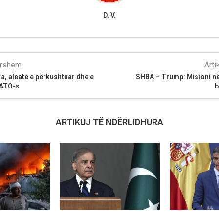
D. V.
parshëm
Arti
a, aleate e përkushtuar dhe e
SHBA – Trump: Misioni në
ATO-s
b
ARTIKUJ TË NDËRLIDHURA