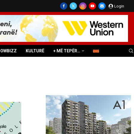
Login
HOWBIZZ
KULTURË
+ MË TEPËR…