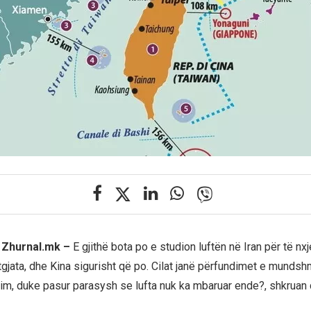
, Zhurnal.mk –
E gjithë bota po e studion luftën në Iran për të n
atgjata, dhe Kina sigurisht që po. Cilat janë përfundimet e munds
im, duke pasur parasysh se lufta nuk ka mbaruar ende?, shkruan co