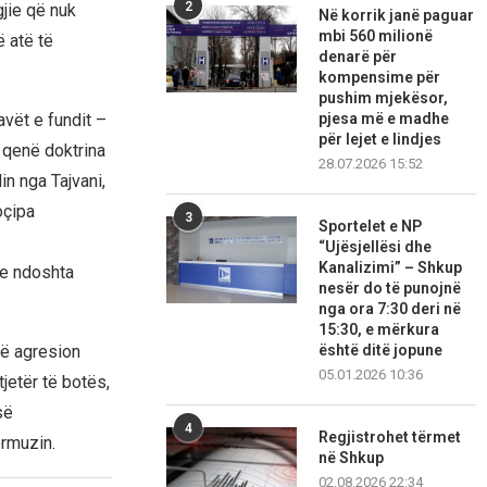
2
gjie që nuk
Në korrik janë paguar
mbi 560 milionë
ë atë të
denarë për
kompensime për
pushim mjekësor,
pjesa më e madhe
avët e fundit –
për lejet e lindjes
a qenë doktrina
28.07.2026 15:52
lin nga Tajvani,
oçipa
3
Sportelet e NP
“Ujësjellësi dhe
Kanalizimi” – Shkup
he ndoshta
nesër do të punojnë
nga ora 7:30 deri në
15:30, e mërkura
është ditë jopune
jë agresion
05.01.2026 10:36
jetër të botës,
së
4
Regjistrohet tërmet
rmuzin.
në Shkup
02.08.2026 22:34