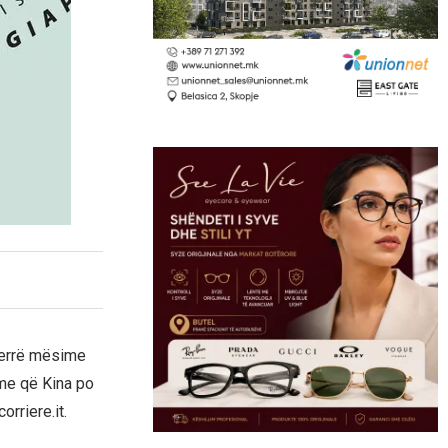
xjerrë mësime
hme që Kina po
rriere.it.