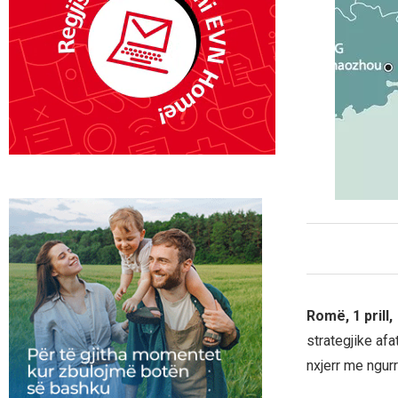
Romë, 1 prill
strategjike af
nxjerr me ngurr