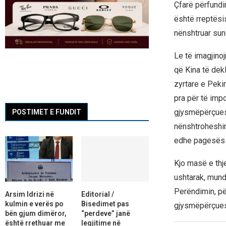
Çfarë përfundim
është rreptësis
nënshtruar sun
Le të imagjino
që Kina të dekl
zyrtare e Pekini
pra për të impo
gjysmëpërçues t
POSTIMET E FUNDIT
nënshtroheshin
edhe pagesës 
Kjo masë e thje
ushtarak, mund 
Perëndimin, p
Arsim Idrizi në
Editorial /
kulmin e verës po
Bisedimet pas
gjysmëpërçuesv
bën gjum dimëror,
“perdeve” janë
është rrethuar me
legjitime në