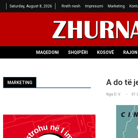
Saturday, August 8, 2026
Rreth nesh
Impresumi
Marketing
Kont
MAQEDONI
SHQIPËRI
KOSOVË
RAJON 
A do të 
MARKETING
Nga
D. V.
01.