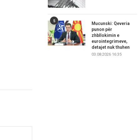
5
Mucunski: Qeveria
punon për
zhbllokimin e
eurointegrimeve,
detajet nuk thuhen
03.08.2026 16:35