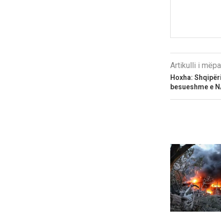
Artikulli i më
Hoxha: Shqipëri
besueshme e N