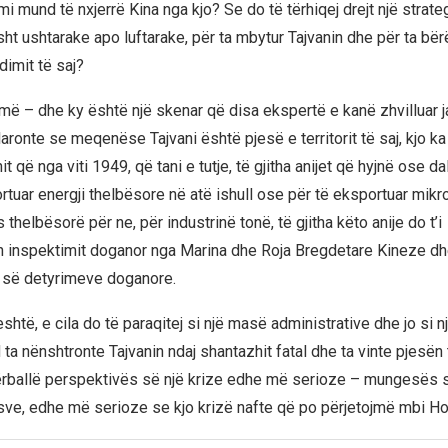
i mund të nxjerrë Kina nga kjo? Se do të tërhiqej drejt një strate
ht ushtarake apo luftarake, për ta mbytur Tajvanin dhe për ta bër
dimit të saj?
jmë – dhe ky është një skenar që disa ekspertë e kanë zhvilluar j
aronte se meqenëse Tajvani është pjesë e territorit të saj, kjo k
t që nga viti 1949, që tani e tutje, të gjitha anijet që hyjnë ose da
rtuar energji thelbësore në atë ishull ose për të eksportuar mikr
helbësorë për ne, për industrinë tonë, të gjitha këto anije do t’i
 inspektimit doganor nga Marina dhe Roja Bregdetare Kineze d
së detyrimeve doganore.
shtë, e cila do të paraqitej si një masë administrative dhe jo si n
ta nënshtronte Tajvanin ndaj shantazhit fatal dhe ta vinte pjesën t
ërballë perspektivës së një krize edhe më serioze – mungesës 
e, edhe më serioze se kjo krizë nafte që po përjetojmë mbi Ho