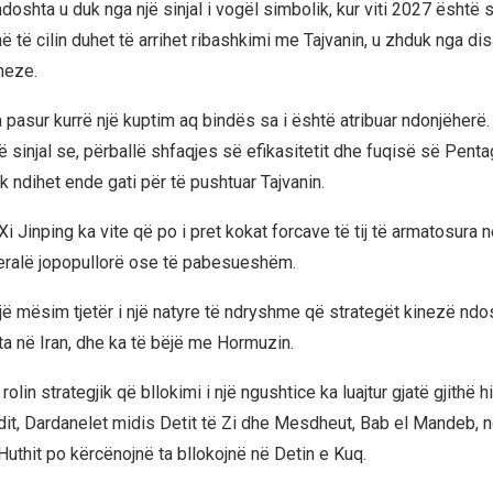
 ndoshta u duk nga një sinjal i vogël simbolik, kur viti 2027 është s
në të cilin duhet të arrihet ribashkimi me Tajvanin, u zhduk nga 
neze.
 pasur kurrë një kuptim aq bindës sa i është atribuar ndonjëherë.
ë sinjal se, përballë shfaqjes së efikasitetit dhe fuqisë së Pentag
k ndihet ende gati për të pushtuar Tajvanin.
 Jinping ka vite që po i pret kokat forcave të tij të armatosura 
eralë jopopullorë ose të pabesueshëm.
jë mësim tjetër i një natyre të ndryshme që strategët kinezë ndo
fta në Iran, dhe ka të bëjë me Hormuzin.
rolin strategjik që bllokimi i një ngushtice ka luajtur gjatë gjithë 
dit, Dardanelet midis Detit të Zi dhe Mesdheut, Bab el Mandeb, ng
Huthit po kërcënojnë ta bllokojnë në Detin e Kuq.