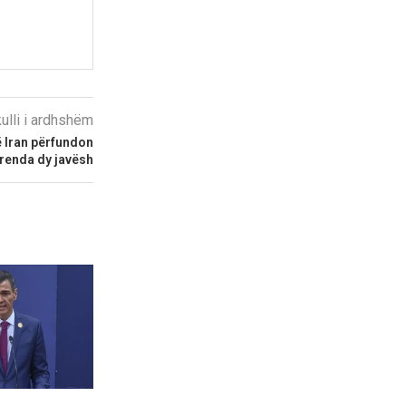
kulli i ardhshëm
 Iran përfundon
renda dy javësh